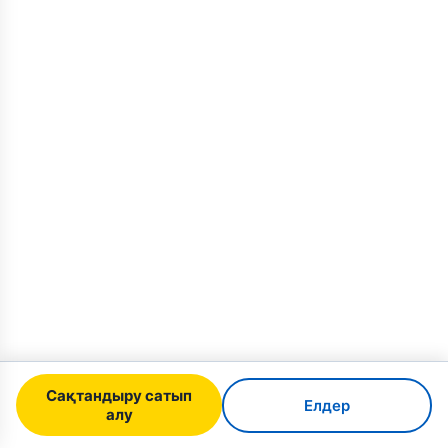
Сақтандыру сатып
Елдер
алу