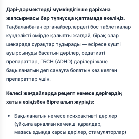
Дәрі-дәрмектерді мүмкіндігінше дәріхана
жапсырмасы бар түпнұсқа қаптамада әкеліңіз.
Таңбаланбаған органайзерлердегі бос таблеткалар
күнделікті өмірде қалыпты жағдай, бірақ олар
шекарада сұрақтар тудырады — әсіресе күшті
ауырсынуды басатын дәрілер, седативті
препараттар, ГБСН (ADHD) дәрілері және
бақыланатын деп санауға болатын кез келген
препараттар үшін.
Келесі жағдайларда рецепт немесе дәрігердің
хатын өзіңізбен бірге алып жүріңіз:
Бақыланатын немесе психоактивті дәрілер
(ұйқыға арналған көмекші құралдар,
мазасыздыққа қарсы дәрілер, стимуляторлар)