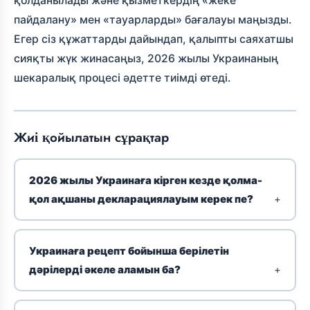
қолданылады және қызметкердің «жеке
пайдалану» мен «тауарларды» бағалауы маңызды.
Егер сіз құжаттарды дайындап, қалыпты саяхатшы
сияқты жүк жинасаңыз, 2026 жылы Украинаның
шекаралық процесі әдетте тиімді өтеді.
Жиі қойылатын сұрақтар
2026 жылы Украинаға кірген кезде қолма-
қол ақшаны декларациялауым керек пе?
Украинаға рецепт бойынша берілетін
дәрілерді әкеле аламын ба?