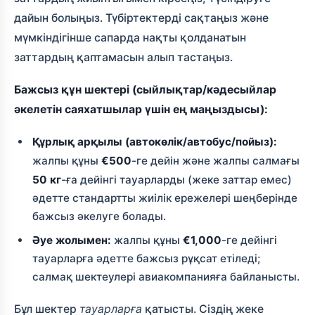
дайын болыңыз. Түбіртектерді сақтаңыз және
мүмкіндігінше сапарда нақты қолданатын
заттардың қаптамасын алып тастаңыз.
Бажсыз құн шектері (сыйлықтар/кәдесыйлар
әкелетін саяхатшылар үшін ең маңыздысы):
Құрлық арқылы (автокөлік/автобус/пойыз):
жалпы құны
€500
-ге дейін және жалпы салмағы
50 кг
-ға дейінгі тауарларды (жеке заттар емес)
әдетте стандартты жиілік ережелері шеңберінде
бажсыз әкелуге болады.
Әуе жолымен:
жалпы құны
€1,000
-ге дейінгі
тауарларға әдетте бажсыз рұқсат етіледі;
салмақ шектеулері авиакомпанияға байланысты.
Бұл шектер
тауарларға
қатысты. Сіздің жеке