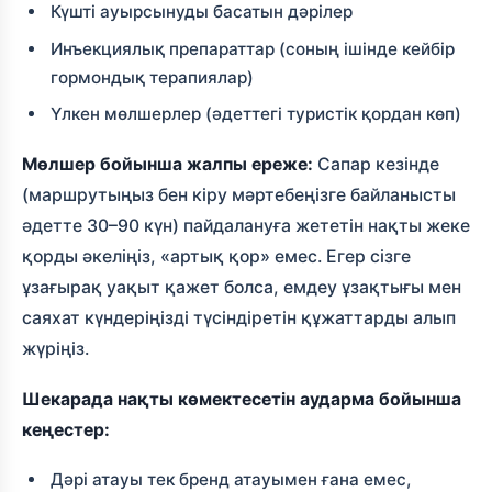
Күшті ауырсынуды басатын дәрілер
Инъекциялық препараттар (соның ішінде кейбір
гормондық терапиялар)
Үлкен мөлшерлер (әдеттегі туристік қордан көп)
Мөлшер бойынша жалпы ереже:
Сапар кезінде
(маршрутыңыз бен кіру мәртебеңізге байланысты
әдетте 30–90 күн) пайдалануға жететін нақты жеке
қорды әкеліңіз, «артық қор» емес. Егер сізге
ұзағырақ уақыт қажет болса, емдеу ұзақтығы мен
саяхат күндеріңізді түсіндіретін құжаттарды алып
жүріңіз.
Шекарада нақты көмектесетін аударма бойынша
кеңестер:
Дәрі атауы тек бренд атауымен ғана емес,