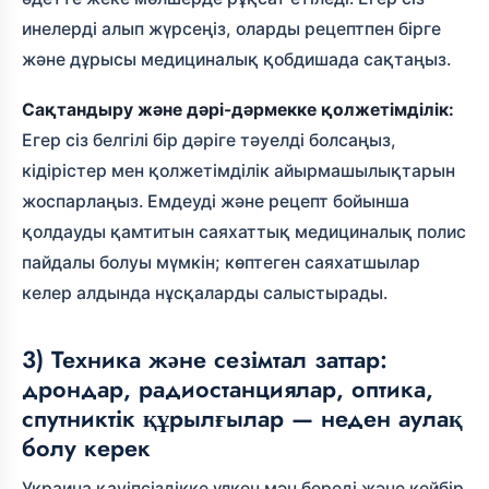
инелерді алып жүрсеңіз, оларды рецептпен бірге
және дұрысы медициналық қобдишада сақтаңыз.
Сақтандыру және дәрі-дәрмекке қолжетімділік:
Егер сіз белгілі бір дәріге тәуелді болсаңыз,
кідірістер мен қолжетімділік айырмашылықтарын
жоспарлаңыз. Емдеуді және рецепт бойынша
қолдауды қамтитын саяхаттық медициналық полис
пайдалы болуы мүмкін; көптеген саяхатшылар
келер алдында нұсқаларды салыстырады.
3) Техника және сезімтал заттар:
дрондар, радиостанциялар, оптика,
спутниктік құрылғылар — неден аулақ
болу керек
Украина қауіпсіздікке үлкен мән береді және кейбір