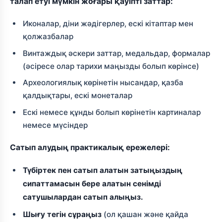
талап етуі мүмкін жоғары қауіпті заттар:
Иконалар, діни жәдігерлер, ескі кітаптар мен
қолжазбалар
Винтаждық әскери заттар, медальдар, формалар
(әсіресе олар тарихи маңызды болып көрінсе)
Археологиялық көрінетін нысандар, қазба
қалдықтары, ескі монеталар
Ескі немесе құнды болып көрінетін картиналар
немесе мүсіндер
Сатып алудың практикалық ережелері:
Түбіртек пен сатып алатын затыңыздың
сипаттамасын бере алатын сенімді
сатушылардан сатып алыңыз.
Шығу тегін сұраңыз
(ол қашан және қайда