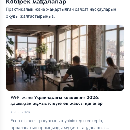
Көбірек мақалалар
Практикалық және жаңартылған саяхат нұсқауларын
оқуды жалғастырыңыз.
Wi-Fi және Украинадағы коворкинг 2026:
қашықтан жұмыс істеуге ең жақсы қалалар
АВГ 5, 2026
Егер сіз электр қуатының үзілістерін ескеріп,
орналасатын орныңызды мұқият таңдасаңыз,