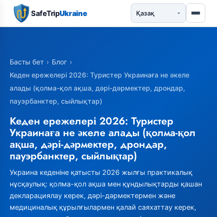
SafeTrip
Ukraine
Басты бет
›
Блог
›
Кеден ережелері 2026: Туристер Украинаға не әкеле
алады (қолма-қол ақша, дәрі-дәрмектер, дрондар,
пауэрбанктер, сыйлықтар)
Кеден ережелері 2026: Туристер
Украинаға не әкеле алады (қолма-қол
ақша, дәрі-дәрмектер, дрондар,
пауэрбанктер, сыйлықтар)
Украина кеденіне қатысты 2026 жылғы практикалық
нұсқаулық: қолма-қол ақша мен құндылықтарды қашан
декларациялау керек, дәрі-дәрмектермен және
медициналық құрылғылармен қалай саяхаттау керек,