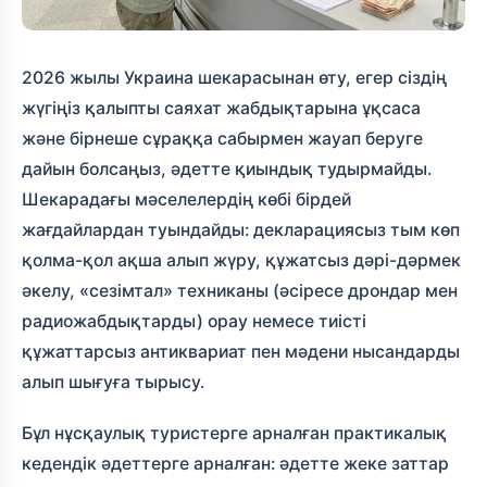
2026 жылы Украина шекарасынан өту, егер сіздің
жүгіңіз қалыпты саяхат жабдықтарына ұқсаса
және бірнеше сұраққа сабырмен жауап беруге
дайын болсаңыз, әдетте қиындық тудырмайды.
Шекарадағы мәселелердің көбі бірдей
жағдайлардан туындайды: декларациясыз тым көп
қолма-қол ақша алып жүру, құжатсыз дәрі-дәрмек
әкелу, «сезімтал» техниканы (әсіресе дрондар мен
радиожабдықтарды) орау немесе тиісті
құжаттарсыз антиквариат пен мәдени нысандарды
алып шығуға тырысу.
Бұл нұсқаулық туристерге арналған практикалық
кедендік әдеттерге арналған: әдетте жеке заттар