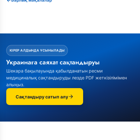
Барлық мақалалар
КІРЕР АЛДЫНДА ҰСЫНЫЛАДЫ
Украинаға саяхат сақтандыруы
Шекара бақылауында қабылданатын ресми
медициналық сақтандыруды лезде PDF жеткізілімімен
алыңыз.
Сақтандыру сатып алу