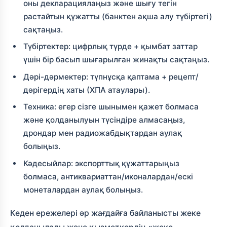
оны декларациялаңыз және шығу тегін
растайтын құжатты (банктен ақша алу түбіртегі)
сақтаңыз.
Түбіртектер: цифрлық түрде + қымбат заттар
үшін бір басып шығарылған жинақты сақтаңыз.
Дәрі-дәрмектер: түпнұсқа қаптама + рецепт/
дәрігердің хаты (ХПА атаулары).
Техника: егер сізге шынымен қажет болмаса
және қолданылуын түсіндіре алмасаңыз,
дрондар мен радиожабдықтардан аулақ
болыңыз.
Кәдесыйлар: экспорттық құжаттарыңыз
болмаса, антиквариаттан/иконалардан/ескі
монеталардан аулақ болыңыз.
Кеден ережелері әр жағдайға байланысты жеке