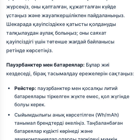
жүрсеңіз, оны қапталған, құжатталған күйде
ұстаңыз және жауапкершілікпен пайдаланыңыз.
Шекарада қауіпсіздікке қатысты қолдануды
талқылаудан аулақ болыңыз; оны саяхат
қауіпсіздігі үшін төтенше жағдай байланысы
ретінде көрсетіңіз.
Пауэрбанктер мен батареялар:
Бұлар жиі
кездеседі, бірақ тасымалдау ережелерін сақтаңыз:
Рейстер:
пауэрбанктер мен қосалқы литий
батареялары тіркелген жүкте емес, қол жүгінде
болуы керек.
Сыйымдылығы анық көрсетілген (Wh/mAh)
танымал брендтерді әкеліңіз. Таңбаланбаған
батареялар күдікті көрінеді және
авиакомпаниялар оларды тәркілеуі мүмкін.