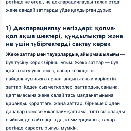
ретінде не өтеді, не декларациялауды талап етеді
және қандай заттарды үйде қалдырған дұрыс.
1) Декларациялау негіздері: қолма-
қол ақша шектері, құндылықтар және
не үшін түбіртектерді сақтау керек
Жеке заттар мен тауарлардың айырмашылығы
—
бұл түсіну керек бірінші ұғым. Жеке заттар — бұл
қайта сату үшін емес, сапар кезінде өз
пайдалануыңызға арналғандығы анық көрінетін
заттар. Кеден қызметкерлері заттардың санына,
қаптамасына және қалай тасымалданатынына
қарайды. Қораптағы жаңа заттар, бірнеше бірдей
даналар немесе «жаппай» қаптама, тіпті сіз оларды
сыйлық деп айтсаңыз да, коммерциялық тауар
ретінде қарастырылуы мүмкін.