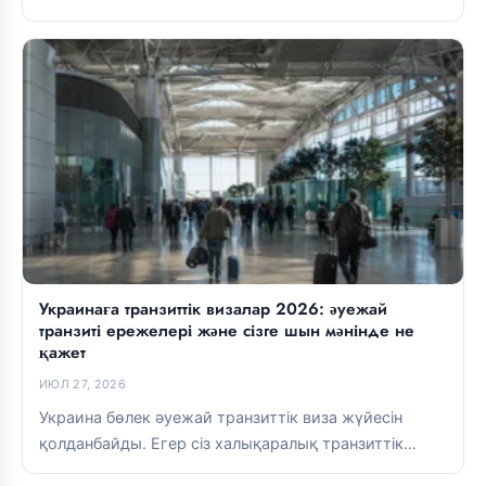
Украинада қашықтан жұмыс істей аласыз. Lviv пен
Kyiv-та...
Украинаға транзиттік визалар 2026: әуежай
транзиті ережелері және сізге шын мәнінде не
қажет
ИЮЛ 27, 2026
Украина бөлек әуежай транзиттік виза жүйесін
қолданбайды. Егер сіз халықаралық транзиттік
аймақта болсаңыз, әдетте виза қажет емес. Егер...