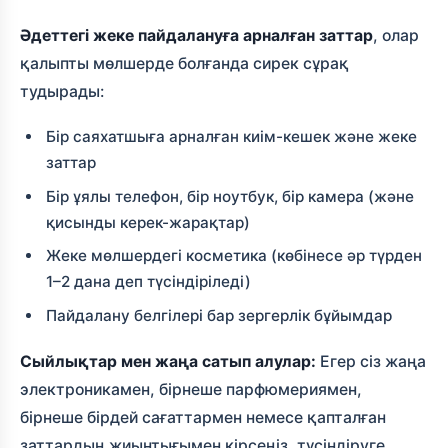
Әдеттегі жеке пайдалануға арналған заттар
, олар
қалыпты мөлшерде болғанда сирек сұрақ
тудырады:
Бір саяхатшыға арналған киім-кешек және жеке
заттар
Бір ұялы телефон, бір ноутбук, бір камера (және
қисынды керек-жарақтар)
Жеке мөлшердегі косметика (көбінесе әр түрден
1–2 дана деп түсіндіріледі)
Пайдалану белгілері бар зергерлік бұйымдар
Сыйлықтар мен жаңа сатып алулар:
Егер сіз жаңа
электроникамен, бірнеше парфюмериямен,
бірнеше бірдей сағаттармен немесе қапталған
заттардың жиынтығымен кірсеңіз, түсіндіруге