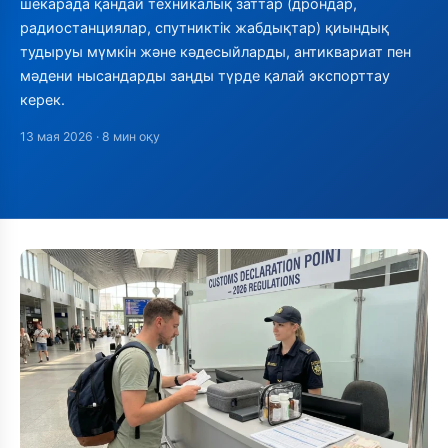
шекарада қандай техникалық заттар (дрондар,
радиостанциялар, спутниктік жабдықтар) қиындық
тудыруы мүмкін және кәдесыйларды, антиквариат пен
мәдени нысандарды заңды түрде қалай экспорттау
керек.
13 мая 2026
· 8 мин оқу