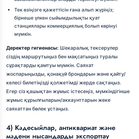
Тек өзіңізге қажеттісін ғана алып жүріңіз;
бірнеше үлкен сыйымдылықты қуат
станциялары коммерциялық болып көрінуі
мүмкін.
Деректер гигиенасы:
Шекаралық тексерулер
сіздің маршрутыңыз бен мақсатыңыз туралы
сұрақтарды қамтуы мүмкін. Саяхат
жоспарыңызды, қонақүй брондарын және қайту/
келесі билетіңізді қолжетімді жерде сақтаңыз.
Егер сіз қашықтан жұмыс істесеңіз, мүмкіндігінше
жұмыс құрылғыларын/аккаунттарын жеке
саяхаттан бөлек ұстаңыз.
4) Кәдесыйлар, антиквариат және
мәдени нысандарды экспорттау