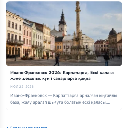
Ивано-Франковск 2026: Карпаттарға, Ескі қалаға
және демалыс күнгі сапарларға қақпа
ИЮЛ 22, 2026
Ивано-Франковск — Карпаттарға арналған ыңғайлы
база, жаяу аралап шығуға болатын ескі қаласы,
жақсы асханасы және таулы бағыттарға тікелей...