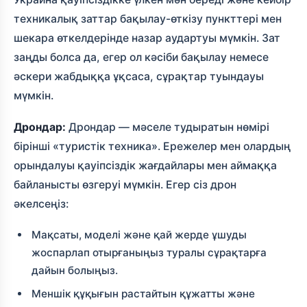
техникалық заттар бақылау-өткізу пункттері мен
шекара өткелдерінде назар аудартуы мүмкін. Зат
заңды болса да, егер ол кәсіби бақылау немесе
әскери жабдыққа ұқсаса, сұрақтар туындауы
мүмкін.
Дрондар:
Дрондар — мәселе тудыратын нөмірі
бірінші «туристік техника». Ережелер мен олардың
орындалуы қауіпсіздік жағдайлары мен аймаққа
байланысты өзгеруі мүмкін. Егер сіз дрон
әкелсеңіз:
Мақсаты, моделі және қай жерде ұшуды
жоспарлап отырғаныңыз туралы сұрақтарға
дайын болыңыз.
Меншік құқығын растайтын құжатты және