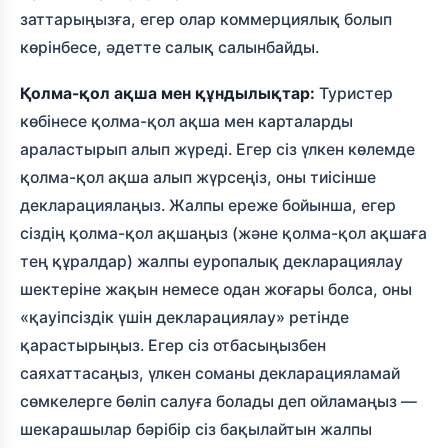
заттарыңызға, егер олар коммерциялық болып
көрінбесе, әдетте салық салынбайды.
Қолма-қол ақша мен құндылықтар:
Туристер
көбінесе қолма-қол ақша мен карталарды
араластырып алып жүреді. Егер сіз үлкен көлемде
қолма-қол ақша алып жүрсеңіз, оны тиісінше
декларациялаңыз. Жалпы ереже бойынша, егер
сіздің қолма-қол ақшаңыз (және қолма-қол ақшаға
тең құралдар) жалпы еуропалық декларациялау
шектеріне жақын немесе одан жоғары болса, оны
«қауіпсіздік үшін декларациялау» ретінде
қарастырыңыз. Егер сіз отбасыңызбен
саяхаттасаңыз, үлкен соманы декларацияламай
сөмкелерге бөліп салуға болады деп ойламаңыз —
шекарашылар бәрібір сіз бақылайтын жалпы