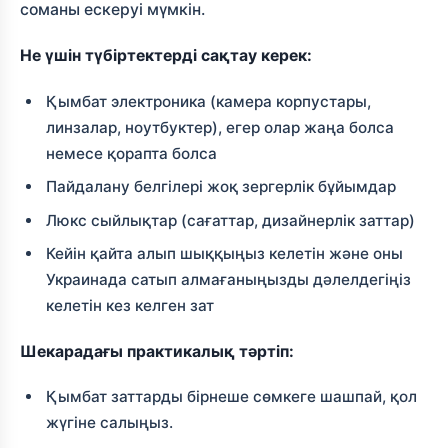
соманы ескеруі мүмкін.
Не үшін түбіртектерді сақтау керек:
Қымбат электроника (камера корпустары,
линзалар, ноутбуктер), егер олар жаңа болса
немесе қорапта болса
Пайдалану белгілері жоқ зергерлік бұйымдар
Люкс сыйлықтар (сағаттар, дизайнерлік заттар)
Кейін қайта алып шыққыңыз келетін және оны
Украинада сатып алмағаныңызды дәлелдегіңіз
келетін кез келген зат
Шекарадағы практикалық тәртіп:
Қымбат заттарды бірнеше сөмкеге шашпай, қол
жүгіне салыңыз.