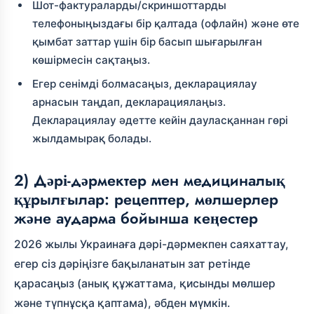
Шот-фактураларды/скриншоттарды
телефоныңыздағы бір қалтада (офлайн) және өте
қымбат заттар үшін бір басып шығарылған
көшірмесін сақтаңыз.
Егер сенімді болмасаңыз, декларациялау
арнасын таңдап, декларациялаңыз.
Декларациялау әдетте кейін дауласқаннан гөрі
жылдамырақ болады.
2) Дәрі-дәрмектер мен медициналық
құрылғылар: рецепттер, мөлшерлер
және аударма бойынша кеңестер
2026 жылы Украинаға дәрі-дәрмекпен саяхаттау,
егер сіз дәріңізге бақыланатын зат ретінде
қарасаңыз (анық құжаттама, қисынды мөлшер
және түпнұсқа қаптама), әбден мүмкін.