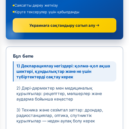
Саясатты дереу жеткізу
Кіруге тексерулер үшін қабылданды
Украинаға сақтандыру сатып алу
Бұл бетте
1) Декларациялау негіздері: қолма-қол ақша
шектері, құндылықтар және не үшін
түбіртектерді сақтау керек
2) Дәрі-дәрмектер мен медициналық
құрылғылар: рецепттер, мөлшерлер және
аударма бойынша кеңестер
3) Техника және сезімтал заттар: дрондар,
радиостанциялар, оптика, спутниктік
құрылғылар — неден аулақ болу керек