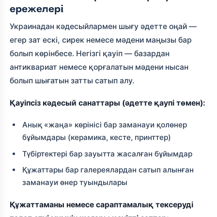
ережелері
Украинадан кәдесыйлармен шығу әдетте оңай —
егер зат ескі, сирек немесе мәдени маңызы бар
болып көрінбесе. Негізгі қауіп — базардан
антиквариат немесе қорғалатын мәдени нысан
болып шығатын затты сатып алу.
Қауіпсіз кәдесый санаттары (әдетте қаупі төмен):
Анық «жаңа» көрінісі бар заманауи қолөнер
бұйымдары (керамика, кесте, принттер)
Түбіртектері бар зауытта жасалған бұйымдар
Құжаттары бар галереялардан сатып алынған
заманауи өнер туындылары
Құжаттаманы немесе сараптамалық тексеруді