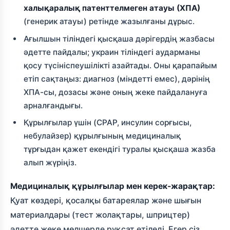
халықаралық патенттелмеген атауы (ХПА)
(генерик атауы) ретінде жазылғаны дұрыс.
Ағылшын тіліндегі қысқаша дәрігердің жазбасы
әдетте пайдалы; украин тіліндегі аударманы
қосу түсініспеушілікті азайтады. Оны қарапайым
етіп сақтаңыз: диагноз (міндетті емес), дәрінің
ХПА-сы, дозасы және оның жеке пайдалануға
арналғандығы.
Құрылғылар үшін (CPAP, инсулин сорғысы,
небулайзер) құрылғының медициналық
тұрғыдан қажет екендігі туралы қысқаша жазба
алып жүріңіз.
Медициналық құрылғылар мен керек-жарақтар:
Қуат көздері, қосалқы батареялар және шығын
материалдары (тест жолақтары, шприцтер)
әдетте жеке мөлшерде рұқсат етіледі. Егер сіз