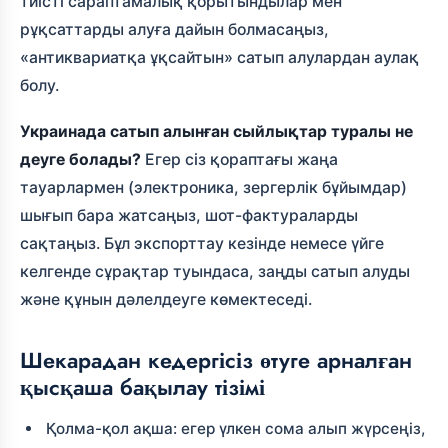
тиісті сараптамалық қорытындылар мен
рұқсаттарды алуға дайын болмасаңыз,
«антиквариатқа ұқсайтын» сатып алулардан аулақ
болу.
Украинада сатып алынған сыйлықтар туралы не
деуге болады?
Егер сіз қораптағы жаңа
тауарлармен (электроника, зергерлік бұйымдар)
шығып бара жатсаңыз, шот-фактураларды
сақтаңыз. Бұл экспорттау кезінде немесе үйге
келгенде сұрақтар туындаса, заңды сатып алуды
және құнын дәлелдеуге көмектеседі.
Шекарадан кедергісіз өтуге арналған
қысқаша бақылау тізімі
Қолма-қол ақша: егер үлкен сома алып жүрсеңіз,