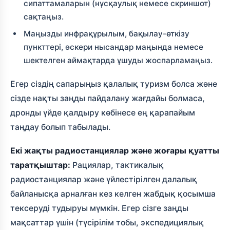
сипаттамаларын (нұсқаулық немесе скриншот)
сақтаңыз.
Маңызды инфрақұрылым, бақылау-өткізу
пункттері, әскери нысандар маңында немесе
шектелген аймақтарда ұшуды жоспарламаңыз.
Егер сіздің сапарыңыз қалалық туризм болса және
сізде нақты заңды пайдалану жағдайы болмаса,
дронды үйде қалдыру көбінесе ең қарапайым
таңдау болып табылады.
Екі жақты радиостанциялар және жоғары қуатты
таратқыштар:
Рациялар, тактикалық
радиостанциялар және үйлестірілген далалық
байланысқа арналған кез келген жабдық қосымша
тексеруді тудыруы мүмкін. Егер сізге заңды
мақсаттар үшін (түсірілім тобы, экспедициялық