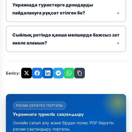
Украинада туристерге дрондарды
пайдалануға рұқсат етілген бе?
Сыйлық ретінде қанша мөлшерде бажсыз зат
әкеле аламын?
Бөлісу:
РЕСМИ СЕРІКТЕС ПОРТАЛЫ
Украинаға туристік сақтандыру
Онлайн сатып алу және бірден полис PDF беретін
ресми сақтандыру порталы.