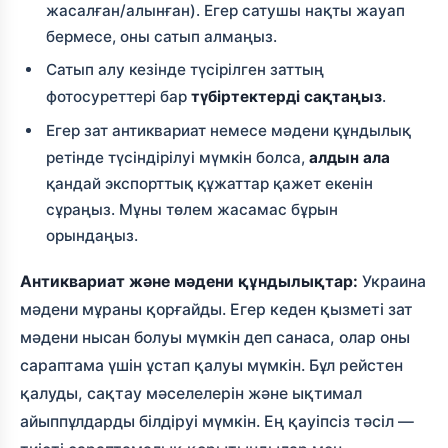
жасалған/алынған). Егер сатушы нақты жауап
бермесе, оны сатып алмаңыз.
Сатып алу кезінде түсірілген заттың
фотосуреттері бар
түбіртектерді сақтаңыз
.
Егер зат антиквариат немесе мәдени құндылық
ретінде түсіндірілуі мүмкін болса,
алдын ала
қандай экспорттық құжаттар қажет екенін
сұраңыз. Мұны төлем жасамас бұрын
орындаңыз.
Антиквариат және мәдени құндылықтар:
Украина
мәдени мұраны қорғайды. Егер кеден қызметі зат
мәдени нысан болуы мүмкін деп санаса, олар оны
сараптама үшін ұстап қалуы мүмкін. Бұл рейстен
қалуды, сақтау мәселелерін және ықтимал
айыппұлдарды білдіруі мүмкін. Ең қауіпсіз тәсіл —