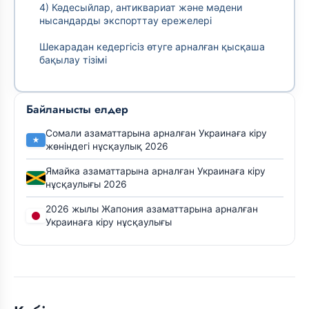
4) Кәдесыйлар, антиквариат және мәдени
нысандарды экспорттау ережелері
Шекарадан кедергісіз өтуге арналған қысқаша
бақылау тізімі
Байланысты елдер
Сомали азаматтарына арналған Украинаға кіру
жөніндегі нұсқаулық 2026
Ямайка азаматтарына арналған Украинаға кіру
нұсқаулығы 2026
2026 жылы Жапония азаматтарына арналған
Украинаға кіру нұсқаулығы