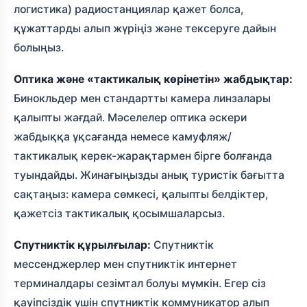
логистика) радиостанциялар қажет болса,
құжаттарды алып жүріңіз және тексеруге дайын
болыңыз.
Оптика және «тактикалық көрінетін» жабдықтар:
Бинокльдер мен стандартты камера линзалары
қалыпты жағдай. Мәселелер оптика әскери
жабдыққа ұқсағанда немесе камуфляж/
тактикалық керек-жарақтармен бірге болғанда
туындайды. Жинағыңызды анық туристік бағытта
сақтаңыз: камера сөмкесі, қалыпты белдіктер,
қажетсіз тактикалық қосымшаларсыз.
Спутниктік құрылғылар:
Спутниктік
мессенджерлер мен спутниктік интернет
терминалдары сезімтал болуы мүмкін. Егер сіз
қауіпсіздік үшін спутниктік коммуникатор алып