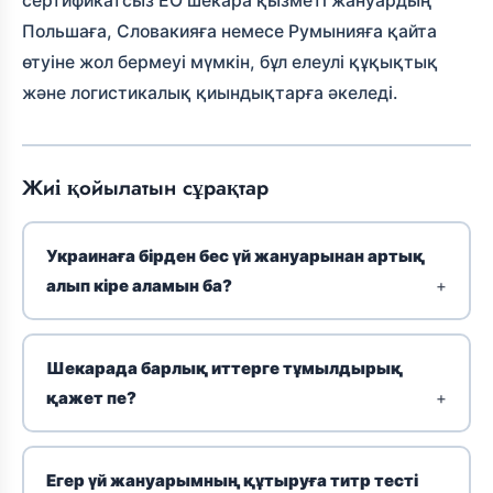
сертификатсыз ЕО шекара қызметі жануардың
Польшаға, Словакияға немесе Румынияға қайта
өтуіне жол бермеуі мүмкін, бұл елеулі құқықтық
және логистикалық қиындықтарға әкеледі.
Жиі қойылатын сұрақтар
Украинаға бірден бес үй жануарынан артық
алып кіре аламын ба?
Шекарада барлық иттерге тұмылдырық
қажет пе?
Егер үй жануарымның құтыруға титр тесті