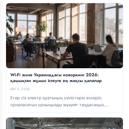
Wi-Fi және Украинадағы коворкинг 2026:
қашықтан жұмыс істеуге ең жақсы қалалар
АВГ 5, 2026
Егер сіз электр қуатының үзілістерін ескеріп,
орналасатын орныңызды мұқият таңдасаңыз,
Украинада қашықтан жұмыс істей аласыз. Lviv пен
Kyiv-та...