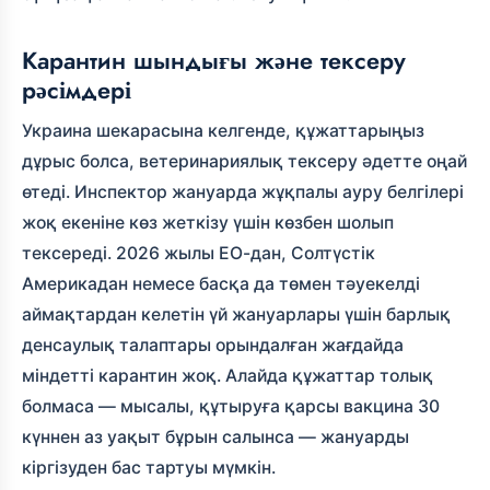
Карантин шындығы және тексеру
рәсімдері
Украина шекарасына келгенде, құжаттарыңыз
дұрыс болса, ветеринариялық тексеру әдетте оңай
өтеді. Инспектор жануарда жұқпалы ауру белгілері
жоқ екеніне көз жеткізу үшін көзбен шолып
тексереді. 2026 жылы ЕО-дан, Солтүстік
Америкадан немесе басқа да төмен тәуекелді
аймақтардан келетін үй жануарлары үшін барлық
денсаулық талаптары орындалған жағдайда
міндетті карантин жоқ. Алайда құжаттар толық
болмаса — мысалы, құтыруға қарсы вакцина 30
күннен аз уақыт бұрын салынса — жануарды
кіргізуден бас тартуы мүмкін.