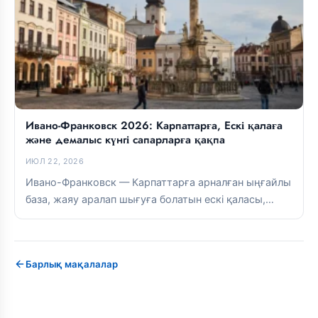
Ивано-Франковск 2026: Карпаттарға, Ескі қалаға
және демалыс күнгі сапарларға қақпа
ИЮЛ 22, 2026
Ивано-Франковск — Карпаттарға арналған ыңғайлы
база, жаяу аралап шығуға болатын ескі қаласы,
жақсы асханасы және таулы бағыттарға тікелей...
Барлық мақалалар