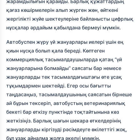
жарамдылығын қарайды. Барлық құжаттардың
қағаз көшірмелерін алып жүрген жөн, өйткені
жергілікті жүйе шектеулеріне байланысты цифрлық
нұсқалар әрдайым қабылдана бермеуі мүмкін.
Автобуспен жүру үй жануарлары иелері үшін ең
қиын нұсқа болып қала береді. Көптеген
коммерциялық тасымалдаушыларда қатаң “үй
жануарларына болмайды” саясаты бар немесе
жануарларды тек тасымалдағыштағы өте ұсақ
тұқымдармен шектейді. Егер осы бағытты
таңдасаңыз, тасымалдаушының саясатын бірнеше
ай бұрын тексеріп, автобустың ветеринариялық
бекеті бар өткізу пунктінде тоқтайтынына көз
жеткізіңіз. Барлық шағын шекара өткелдерінің
жануарларды кіргізуді рәсімдеуге өкілеттігі жоқ,
бұл ұзақ айналма жолға әкелуі мүмкін.