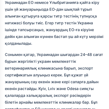
Украинадан ЕО немесе Ұлыбританияға қайта кіру
үшін үй жануарыңызда ЕО-дан шықпай тұрып
алынған құтыруға қарсы титр тестінің түпнұсқа
нәтижесі болуы тиіс. Егер титр тестін Украина
ішінде тапсырсаңыз, жануардың ЕО-ға кіруіне
дейін қан алынған күннен бастап үш ай күту мерзімі
қолданылады.
Сонымен қатар, Украинадан шығардан 24–48 сағат
бұрын жергілікті украин мемлекеттік
ветеринариялық клиникасына барып, экспорт
сертификатын алуыңыз керек. Бұл құжат үй
жануарының сау екенін және кері сапарға дайын
екенін растайды. Kyiv, Lviv және Odesa сияқты
қалаларда халықаралық экспорт рәсімдерін
білетін арнайы мемлекеттік клиникалар бар. Бұл