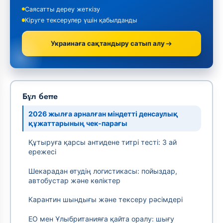
Саясатты дереу жеткізу
Кіруге тексерулер үшін қабылданды
Украинаға сақтандыру сатып алу
Бұл бетте
2026 жылға арналған міндетті денсаулық
құжаттарының чек-парағы
Құтыруға қарсы антидене титрі тесті: 3 ай
ережесі
Шекарадан өтудің логистикасы: пойыздар,
автобустар және көліктер
Карантин шындығы және тексеру рәсімдері
ЕО мен Ұлыбританияға қайта оралу: шығу