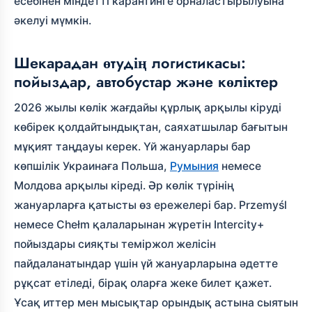
есебінен міндетті карантинге орналастырылуына
әкелуі мүмкін.
Шекарадан өтудің логистикасы:
пойыздар, автобустар және көліктер
2026 жылы көлік жағдайы құрлық арқылы кіруді
көбірек қолдайтындықтан, саяхатшылар бағытын
мұқият таңдауы керек. Үй жануарлары бар
көпшілік Украинаға Польша,
Румыния
немесе
Молдова арқылы кіреді. Әр көлік түрінің
жануарларға қатысты өз ережелері бар. Przemyśl
немесе Chełm қалаларынан жүретін Intercity+
пойыздары сияқты теміржол желісін
пайдаланатындар үшін үй жануарларына әдетте
рұқсат етіледі, бірақ оларға жеке билет қажет.
Ұсақ иттер мен мысықтар орындық астына сыятын