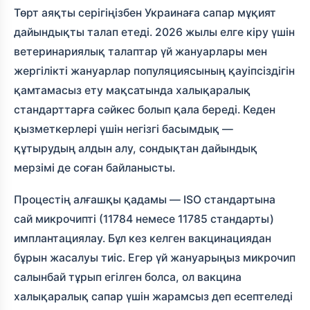
Төрт аяқты серігіңізбен Украинаға сапар мұқият
дайындықты талап етеді. 2026 жылы елге кіру үшін
ветеринариялық талаптар үй жануарлары мен
жергілікті жануарлар популяциясының қауіпсіздігін
қамтамасыз ету мақсатында халықаралық
стандарттарға сәйкес болып қала береді. Кеден
қызметкерлері үшін негізгі басымдық —
құтырудың алдын алу, сондықтан дайындық
мерзімі де соған байланысты.
Процестің алғашқы қадамы — ISO стандартына
сай микрочипті (11784 немесе 11785 стандарты)
имплантациялау. Бұл кез келген вакцинациядан
бұрын жасалуы тиіс. Егер үй жануарыңыз микрочип
салынбай тұрып егілген болса, ол вакцина
халықаралық сапар үшін жарамсыз деп есептеледі