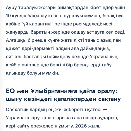
Ауру таралуы жоғары аймақтардан кіретіндер үшін
10 күндік бақылау кезеңі сұралуы мүмкін, бірақ бұл
көбіне “үй карантині” ретінде рәсімделеді: иесі
жануарды баратын жерінде оқшау ұстауға келіседі.
Алғашқы бірнеше күнге жеткілікті таныс азық пен
қажет дәрі-дәрмекті алдын ала дайындаңыз,
өйткені бастапқы бейімделу кезінде Украинаның
кейбір өңірлерінде белгілі бір брендтерді табу
қиындау болуы мүмкін.
ЕО мен Ұлыбританияға қайта оралу:
шығу кезіндегі қателіктерден сақтану
Саяхатшылардың ең жиі жіберетін қатесі —
Украинаға кіру талаптарына ғана назар аударып,
кері қайту ережелерін ұмыту. 2026 жылы