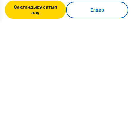
Сақтандыру сатып
Елдер
алу
SafeTrip
Ukraine
Украинаға қауіпсіз саяхат жасау үшін сенімді
нұсқаулық. Виза ережелері, сақтандыру және
әр ұлт үшін практикалық кеңестер.
Украинаға сақтандыру сатып алу →
ЖЫЛДАМ СІЛТЕМЕЛЕР
Басты бет
Елдер
Саяхат мақалалары
Сақтандыру
Біз туралы