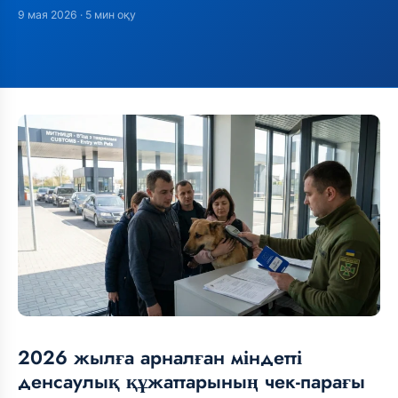
9 мая 2026
· 5 мин оқу
2026 жылға арналған міндетті
денсаулық құжаттарының чек-парағы