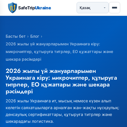
SafeTrip
Ukraine
Басты бет
›
Блог
›
2026 жылы үй жануарларымен Украинаға кіру:
микрочиптер, құтыруға титрлер, ЕО құжаттары және
шекара рәсімдері
2026 жылы үй жануарларымен
Украинаға кіру: микрочиптер, құтыруға
титрлер, ЕО құжаттары және шекара
рәсімдері
2026 жылы Украинаға ит, мысық немесе күзен алып
келетін саяхатшыларға арналған жан-жақты нұсқаулық:
денсаулық сертификаттары, құтыруға титрлер және
шекарадағы логистика.