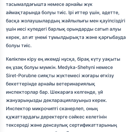
тасымалдағышта немесе арнайы жүк
аймақтарында болуы тиіс. Ірі иттер үшін, әдетте,
басқа жолаушылардың жайлылығы мен қауіпсіздігі
үшін иесі купедегі барлық орындарды сатып алуы
керек, ал ит үнемі тұмылдырықта және қарғыбауда
болуы тиіс.
Көлікпен кіру ең икемді нұсқа, бірақ күту уақыты
ең ұзақ болуы мүмкін. Medyka-Shehyni немесе
Siret-Porubne сияқты жүктемесі жоғары өткізу
бекеттерінде арнайы ветеринариялық
инспекторлар бар. Шекараға келгенде, үй
жануарыңызды декларациялауыңыз керек.
Инспектор микрочипті сканерлеп, оның
құжаттардағы деректерге сәйкес келетінін
тексереді және денсаулық сертификаттарының