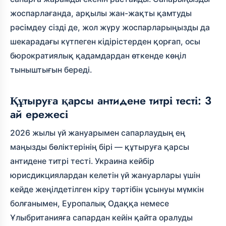
жоспарлағанда,
арқылы жан-жақты қамтуды
рәсімдеу сізді де, жол жүру жоспарларыңызды да
шекарадағы күтпеген кідірістерден қорғап, осы
бюрократиялық қадамдардан өткенде көңіл
тыныштығын береді.
Құтыруға қарсы антидене титрі тесті: 3
ай ережесі
2026 жылы үй жануарымен сапарлаудың ең
маңызды бөліктерінің бірі — құтыруға қарсы
антидене титрі тесті. Украина кейбір
юрисдикциялардан келетін үй жануарлары үшін
кейде жеңілдетілген кіру тәртібін ұсынуы мүмкін
болғанымен, Еуропалық Одаққа немесе
Ұлыбританияға сапардан кейін қайта оралуды