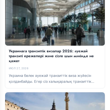
Украинаға транзиттік визалар 2026: әуежай
транзиті ережелері және сізге шын мәнінде не
қажет
ИЮЛ 27, 2026
Украина бөлек әуежай транзиттік виза жүйесін
қолданбайды. Егер сіз халықаралық транзиттік
аймақта болсаңыз, әдетте виза қажет емес. Егер...