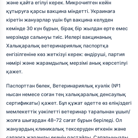
және қайта егілуі керек. Микрочиптен кейін
құтыруға қарсы вакцина міндетті. Украинаға
кіретін жануарлар үшін бұл вакцина келуден
кемінде 30 күн бұрын, бірақ бір жылдан ерте емес
мерзімде салынуы тиіс. Иелері вакцинаның
Халықаралық ветеринариялық паспортқа
енгізілгеніне көз жеткізуі керек: өндіруші, партия
нөмірі және жарамдылық мерзімі анық көрсетілуі
қажет.
Паспорттан бөлек, Ветеринариялық куәлік (№1
нысан немесе соған тең халықаралық денсаулық
сертификаты) қажет. Бұл құжат әдетте өз еліңіздегі
мемлекеттік уәкілетті ветеринар тарапынан ұшып/
жолға шығардан 48–72 сағат бұрын беріледі. Ол
жануардың клиникалық тексеруден өткенін және
сапарға жарамды екенін растайды. Сапарыңызды