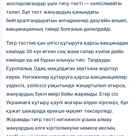
жоспарлағандар үшін титр тесті — келісілмейтін
талап. Бұл тест жануардың қанындағы
бейтараптандыратын антиденелер деңгейін өлшеп,
вакцинацияның тиімді болғанын дәлелдейді.
Титр тестіне қан үлгісі құтыруға қарсы вакцинадан
кемінде 30 күн өткен соң және сапар күніне дейін
кемінде үш ай бұрын алынуы тиіс. Талдауды
Еуропалық Одақ мақұлдаған зертхана жүргізуі
керек. Нәтижелер құтыруға қарсы вакцинациялар
үздіксіз, үзіліссіз уақытында жаңартылып отырса,
жануардың бүкіл өмірі бойы жарамды. Егер сіз
Украинаға құтыру қаупі жоғары елден кірсеңіз, бұл
құжат шекарада ерекше мұқият тексеріледі.
Жарамды титр тесті нәтижесін ұсына алмау
жануардың елге кіргізілмеуіне немесе иесінің