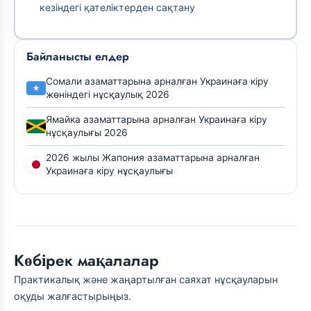
кезіндегі қателіктерден сақтану
Байланысты елдер
Сомали азаматтарына арналған Украинаға кіру
жөніндегі нұсқаулық 2026
Ямайка азаматтарына арналған Украинаға кіру
нұсқаулығы 2026
2026 жылы Жапония азаматтарына арналған
Украинаға кіру нұсқаулығы
Көбірек мақалалар
Практикалық және жаңартылған саяхат нұсқауларын
оқуды жалғастырыңыз.