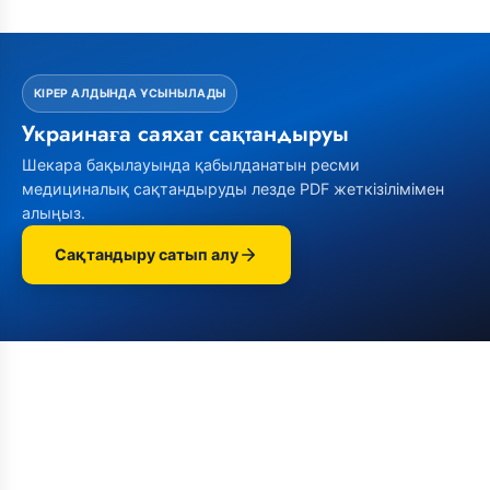
КІРЕР АЛДЫНДА ҰСЫНЫЛАДЫ
Украинаға саяхат сақтандыруы
Шекара бақылауында қабылданатын ресми
медициналық сақтандыруды лезде PDF жеткізілімімен
алыңыз.
Сақтандыру сатып алу