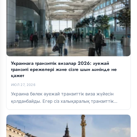
Украинаға транзиттік визалар 2026: әуежай
транзиті ережелері және сізге шын мәнінде не
қажет
ИЮЛ 27, 2026
Украина бөлек әуежай транзиттік виза жүйесін
қолданбайды. Егер сіз халықаралық транзиттік
аймақта болсаңыз, әдетте виза қажет емес. Егер...