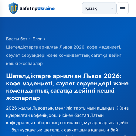
SafeTrip
Ukraine
Басты бет
›
Блог
›
Шетелдіктерге арналған Львов 2026: кофе мәдениеті,
сәулет серуендері және коменданттық сағатқа дейінгі
кешкі жоспарлар
Шетелдіктерге арналған Львов 2026:
кофе мәдениеті, сәулет серуендері және
коменданттық сағатқа дейінгі кешкі
жоспарлар
2026 жылы Львовтың мәңгілік тартымын ашыңыз. Жаңа
қуырылған кофенің хош иісінен бастап Латын
кафедралды соборының готикалық мұнараларына дейін
— бұл нұсқаулық шетелдік саяхатшыға қаланың бай