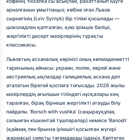
кофенің ‘filizanka’сы асықпай, рахаттанып ішуге
арналғанын ұмытпаңыз; көбіне оған Львов
сырнигінің (Lviv Syrnyk) бір тілімі қосылады —
шоколадпен қапталған, қою ірімшік бәліші,
жергілікті десерт мәзірлерінің тұрақты
классикасы.
Львовтың асханалық көрінісі оның көпмәдениетті
тарихының айнасы: украин, поляк, еврей және
австриялық ықпалдар галициялық асхана деп
аталатын бірегей қоспаға тоғысады. 2026 жылы
мәзірлердің ағылшын тіліндегі нұсқалары кең
таралған, бірақ бірнеше жергілікті атауды білу
пайдалы. ‘Borsch with vushka’ (саңырауқұлақ
салынған кішкентай тұшпаралар) немесе ‘Banosh’
(қаймақ пен брынза ірімшігі қосылған жүгері
жармасы) сияқты тағамдарды іздеңіз. Көптеген