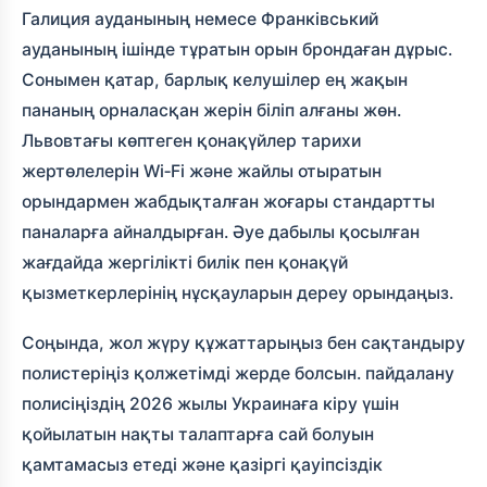
Галиция ауданының немесе Франківський
ауданының ішінде тұратын орын брондаған дұрыс.
Сонымен қатар, барлық келушілер ең жақын
пананың орналасқан жерін біліп алғаны жөн.
Львовтағы көптеген қонақүйлер тарихи
жертөлелерін Wi‑Fi және жайлы отыратын
орындармен жабдықталған жоғары стандартты
паналарға айналдырған. Әуе дабылы қосылған
жағдайда жергілікті билік пен қонақүй
қызметкерлерінің нұсқауларын дереу орындаңыз.
Соңында, жол жүру құжаттарыңыз бен сақтандыру
полистеріңіз қолжетімді жерде болсын.
пайдалану
полисіңіздің 2026 жылы Украинаға кіру үшін
қойылатын нақты талаптарға сай болуын
қамтамасыз етеді және қазіргі қауіпсіздік