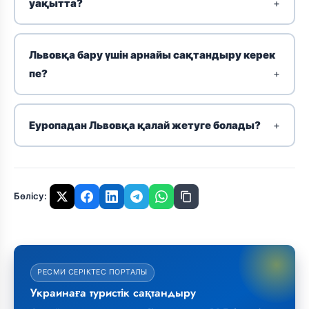
уақытта?
Львовқа бару үшін арнайы сақтандыру керек
пе?
Еуропадан Львовқа қалай жетуге болады?
Бөлісу:
РЕСМИ СЕРІКТЕС ПОРТАЛЫ
Украинаға туристік сақтандыру