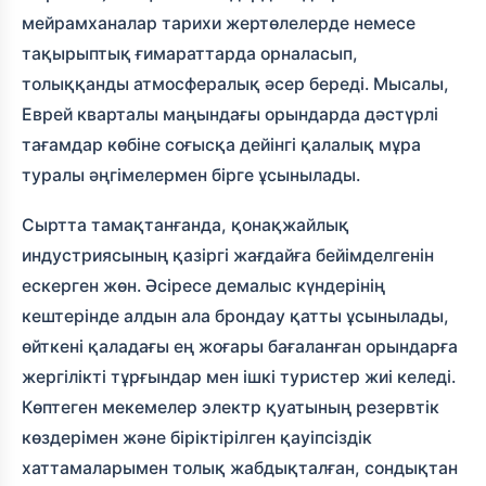
мейрамханалар тарихи жертөлелерде немесе
тақырыптық ғимараттарда орналасып,
толыққанды атмосфералық әсер береді. Мысалы,
Еврей кварталы маңындағы орындарда дәстүрлі
тағамдар көбіне соғысқа дейінгі қалалық мұра
туралы әңгімелермен бірге ұсынылады.
Сыртта тамақтанғанда, қонақжайлық
индустриясының қазіргі жағдайға бейімделгенін
ескерген жөн. Әсіресе демалыс күндерінің
кештерінде алдын ала брондау қатты ұсынылады,
өйткені қаладағы ең жоғары бағаланған орындарға
жергілікті тұрғындар мен ішкі туристер жиі келеді.
Көптеген мекемелер электр қуатының резервтік
көздерімен және біріктірілген қауіпсіздік
хаттамаларымен толық жабдықталған, сондықтан