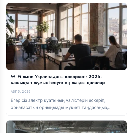
Wi-Fi және Украинадағы коворкинг 2026:
қашықтан жұмыс істеуге ең жақсы қалалар
АВГ 5, 2026
Егер сіз электр қуатының үзілістерін ескеріп,
орналасатын орныңызды мұқият таңдасаңыз,
Украинада қашықтан жұмыс істей аласыз. Lviv пен
Kyiv-та...