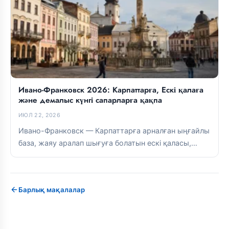
Ивано-Франковск 2026: Карпаттарға, Ескі қалаға
және демалыс күнгі сапарларға қақпа
ИЮЛ 22, 2026
Ивано-Франковск — Карпаттарға арналған ыңғайлы
база, жаяу аралап шығуға болатын ескі қаласы,
жақсы асханасы және таулы бағыттарға тікелей...
Барлық мақалалар