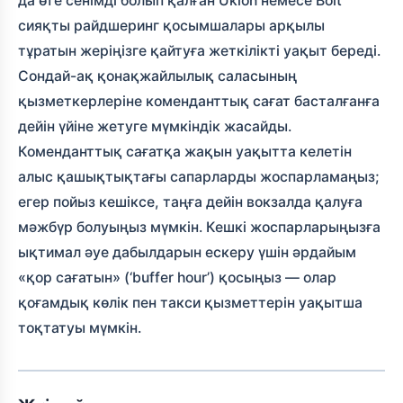
да өте сенімді болып қалған Uklon немесе Bolt
сияқты райдшеринг қосымшалары арқылы
тұратын жеріңізге қайтуға жеткілікті уақыт береді.
Сондай-ақ қонақжайлылық саласының
қызметкерлеріне коменданттық сағат басталғанға
дейін үйіне жетуге мүмкіндік жасайды.
Коменданттық сағатқа жақын уақытта келетін
алыс қашықтықтағы сапарларды жоспарламаңыз;
егер пойыз кешіксе, таңға дейін вокзалда қалуға
мәжбүр болуыңыз мүмкін. Кешкі жоспарларыңызға
ықтимал әуе дабылдарын ескеру үшін әрдайым
«қор сағатын» (‘buffer hour’) қосыңыз — олар
қоғамдық көлік пен такси қызметтерін уақытша
тоқтатуы мүмкін.