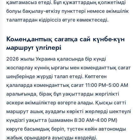
қамтамасыз етеді. Бұл құжаттардың қолжетімді
болуы бақылау-өткізу пункттері немесе әкімшілік
талаптардан кідіріссіз өтуге көмектеседі.
Коменданттық сағатқа сай күнбе-күн
маршрут үлгілері
2026 жылы Украина қаласында бір күнді
жоспарлау күннің ырғағы мен коменданттық сағат
шеңберінде жүруді талап етеді. Көптеген
қалаларда коменданттық сағат 11:00 PM–5:00 AM
аралығында, бірақ бұл уақыттарды жергілікті
әскери әкімшіліктер өзгерте алады. Қысқы сәтті
маршрут ашық ауадағы көрікті жерлерді шектеулі
күндізгі уақытта (шамамен 8:30 AM–4:00 PM)
көруге басымдық беріп, түстен кейін автономды
жабық орындарға ауысуды көздейді.