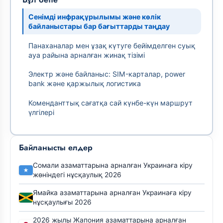
Сенімді инфрақұрылымы және көлік
байланыстары бар бағыттарды таңдау
Панаханалар мен ұзақ күтуге бейімделген суық
ауа райына арналған жинақ тізімі
Электр және байланыс: SIM-карталар, power
bank және қаржылық логистика
Коменданттық сағатқа сай күнбе-күн маршрут
үлгілері
Байланысты елдер
Сомали азаматтарына арналған Украинаға кіру
жөніндегі нұсқаулық 2026
Ямайка азаматтарына арналған Украинаға кіру
нұсқаулығы 2026
2026 жылы Жапония азаматтарына арналған