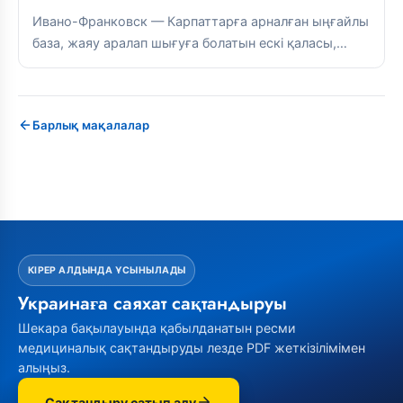
Ивано-Франковск — Карпаттарға арналған ыңғайлы
база, жаяу аралап шығуға болатын ескі қаласы,
жақсы асханасы және таулы бағыттарға тікелей...
Барлық мақалалар
КІРЕР АЛДЫНДА ҰСЫНЫЛАДЫ
Украинаға саяхат сақтандыруы
Шекара бақылауында қабылданатын ресми
медициналық сақтандыруды лезде PDF жеткізілімімен
алыңыз.
Сақтандыру сатып алу