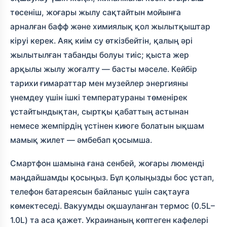
төсеніш, жоғары жылу сақтайтын мойынға
арналған бафф және химиялық қол жылытқыштар
кіруі керек. Аяқ киім су өткізбейтін, қалың әрі
жылытылған табанды болуы тиіс; қыста жер
арқылы жылу жоғалту — басты мәселе. Кейбір
тарихи ғимараттар мен музейлер энергияны
үнемдеу үшін ішкі температураны төменірек
ұстайтындықтан, сыртқы қабаттың астынан
немесе жемпірдің үстінен киюге болатын ықшам
мамық жилет — әмбебап қосымша.
Смартфон шамына ғана сенбей, жоғары люменді
маңдайшамды қосыңыз. Бұл қолыңызды бос ұстап,
телефон батареясын байланыс үшін сақтауға
көмектеседі. Вакуумды оқшауланған термос (0.5L–
1.0L) та аса қажет. Украинаның көптеген кафелері