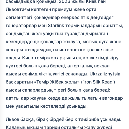
басымдыққа қойыңыз. 2026 жылы Киев пен
Львовтағы көптеген премиум және орта
сегменттегі қонақүйлер өнеркәсіптік деңгейдегі
генераторлар мен Starlink терминалдарын орнатты,
сондықтан желі уақытша тұрақтандырылған
кезеңдерде де қонақтар жылуға, ыстық суға және
жоғары жылдамдықты интернетке қол жеткізе
алады. Киев теміржол арқылы ең қолжетімді кіру
нүктесі болып қала береді, ал орталық вокзал
қысқы сенімділіктің үлгісі саналады. Ukrzaliznytsia
басқаратын «Темір Жібек жолы» (‘Iron Silk Road’)
қысқы сапарлардың тірегі болып қала береді:
қатты қар жауған кезде де жылытылатын вагондар
мен уақытылы кестелерді ұсынады.
Львов басқа, бірақ бірдей берік тәжірибе ұсынады.
Қаланың ықшам тарихи орталығы жаяу жүруді