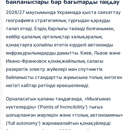
байланыстары бар бағыттарды таңдау
2026/27 маусымында Украинада қыста саяхаттау
географияға стратегиялық тұрғыдан қарауды
талап етеді. Елдің барлығы төзімді болғанымен,
кейбір қалалық орталықтар халықаралық
қонақтарға қолайлы ететін күрделі автономды
инфрақұрылымдарды дамытты. Киев, Львов және
Ивано-Франковск қонақжайлылық саласы
резервтік электр жүйелері мен спутниктік
байланысты стандартты жұмысына толық енгізген
негізгі хабтар ретінде ерекшеленеді.
Орналасатын қаланы таңдағанда, «Мызғымас
нүктелердің» (‘Points of Invincibility’) тығыз
шоғырланған жерлерін және «толық автономияны»
(‘full autonomy’) жарнамалайтын қонақүйлерді