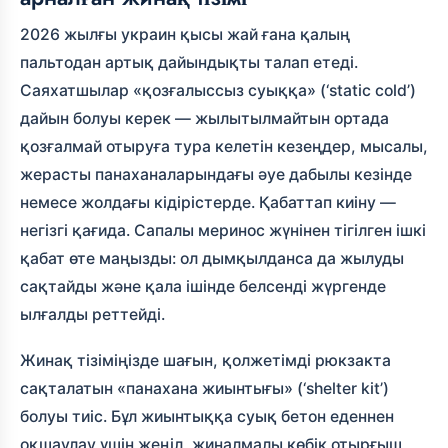
2026 жылғы украин қысы жай ғана қалың
пальтодан артық дайындықты талап етеді.
Саяхатшылар «қозғалыссыз суыққа» (‘static cold’)
дайын болуы керек — жылытылмайтын ортада
қозғалмай отыруға тура келетін кезеңдер, мысалы,
жерасты панаханаларындағы әуе дабылы кезінде
немесе жолдағы кідірістерде. Қабаттап киіну —
негізгі қағида. Сапалы меринос жүнінен тігілген ішкі
қабат өте маңызды: ол дымқылданса да жылуды
сақтайды және қала ішінде белсенді жүргенде
ылғалды реттейді.
Жинақ тізіміңізде шағын, қолжетімді рюкзакта
сақталатын «панахана жиынтығы» (‘shelter kit’)
болуы тиіс. Бұл жиынтыққа суық бетон еденнен
оқшаулау үшін жеңіл, жиналмалы көбік отырғыш