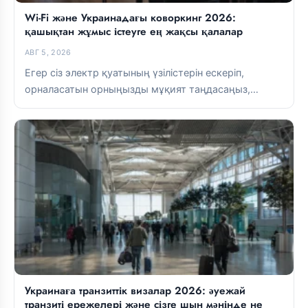
Wi-Fi және Украинадағы коворкинг 2026:
қашықтан жұмыс істеуге ең жақсы қалалар
АВГ 5, 2026
Егер сіз электр қуатының үзілістерін ескеріп,
орналасатын орныңызды мұқият таңдасаңыз,
Украинада қашықтан жұмыс істей аласыз. Lviv пен
Kyiv-та...
Украинаға транзиттік визалар 2026: әуежай
транзиті ережелері және сізге шын мәнінде не