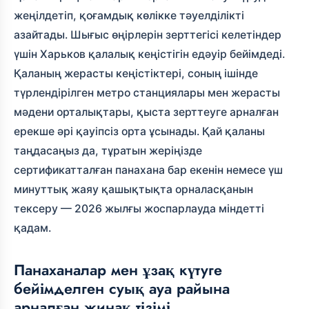
жеңілдетіп, қоғамдық көлікке тәуелділікті
азайтады. Шығыс өңірлерін зерттегісі келетіндер
үшін Харьков қалалық кеңістігін едәуір бейімдеді.
Қаланың жерасты кеңістіктері, соның ішінде
түрлендірілген метро станциялары мен жерасты
мәдени орталықтары, қыста зерттеуге арналған
ерекше әрі қауіпсіз орта ұсынады. Қай қаланы
таңдасаңыз да, тұратын жеріңізде
сертификатталған панахана бар екенін немесе үш
минуттық жаяу қашықтықта орналасқанын
тексеру — 2026 жылғы жоспарлауда міндетті
қадам.
Панаханалар мен ұзақ күтуге
бейімделген суық ауа райына
арналған жинақ тізімі