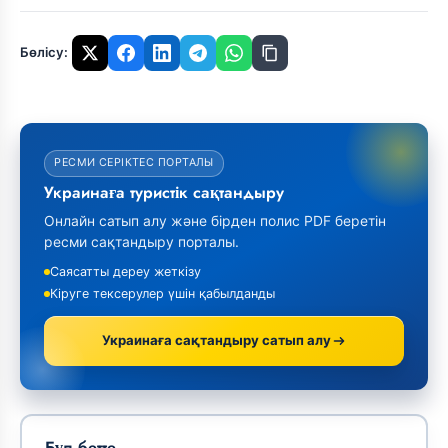
Бөлісу:
РЕСМИ СЕРІКТЕС ПОРТАЛЫ
Украинаға туристік сақтандыру
Онлайн сатып алу және бірден полис PDF беретін
ресми сақтандыру порталы.
Саясатты дереу жеткізу
Кіруге тексерулер үшін қабылданды
Украинаға сақтандыру сатып алу
Бұл бетте