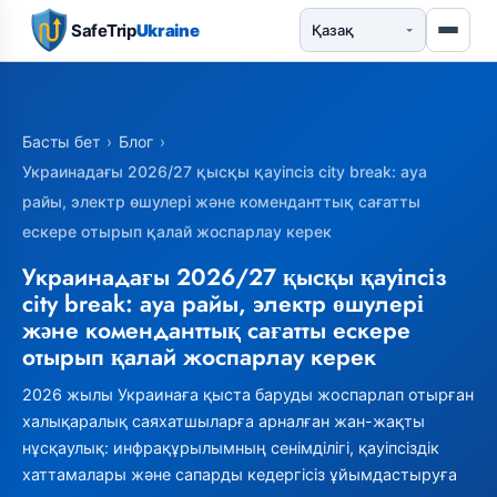
SafeTrip
Ukraine
Басты бет
›
Блог
›
Украинадағы 2026/27 қысқы қауіпсіз city break: ауа
райы, электр өшулері және коменданттық сағатты
ескере отырып қалай жоспарлау керек
Украинадағы 2026/27 қысқы қауіпсіз
city break: ауа райы, электр өшулері
және коменданттық сағатты ескере
отырып қалай жоспарлау керек
2026 жылы Украинаға қыста баруды жоспарлап отырған
халықаралық саяхатшыларға арналған жан-жақты
нұсқаулық: инфрақұрылымның сенімділігі, қауіпсіздік
хаттамалары және сапарды кедергісіз ұйымдастыруға