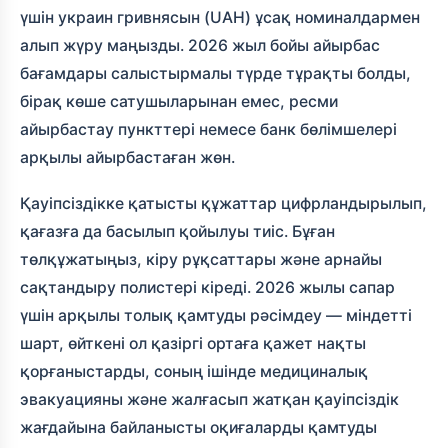
үшін украин гривнясын (UAH) ұсақ номиналдармен
алып жүру маңызды. 2026 жыл бойы айырбас
бағамдары салыстырмалы түрде тұрақты болды,
бірақ көше сатушыларынан емес, ресми
айырбастау пункттері немесе банк бөлімшелері
арқылы айырбастаған жөн.
Қауіпсіздікке қатысты құжаттар цифрландырылып,
қағазға да басылып қойылуы тиіс. Бұған
төлқұжатыңыз, кіру рұқсаттары және арнайы
сақтандыру полистері кіреді. 2026 жылы сапар
үшін
арқылы толық қамтуды рәсімдеу — міндетті
шарт, өйткені ол қазіргі ортаға қажет нақты
қорғаныстарды, соның ішінде медициналық
эвакуацияны және жалғасып жатқан қауіпсіздік
жағдайына байланысты оқиғаларды қамтуды