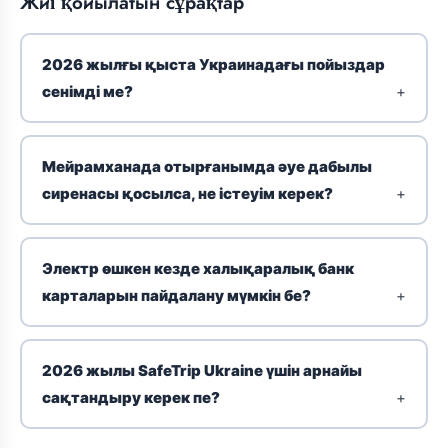
Жиі қойылатын сұрақтар
2026 жылғы қыста Украинадағы пойыздар
сенімді ме?
Мейрамханада отырғанымда әуе дабылы
сиренасы қосылса, не істеуім керек?
Электр өшкен кезде халықаралық банк
карталарын пайдалану мүмкін бе?
2026 жылы SafeTrip Ukraine үшін арнайы
сақтандыру керек пе?