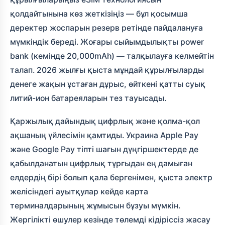
қолдайтынына көз жеткізіңіз — бұл қосымша
деректер жоспарын резерв ретінде пайдалануға
мүмкіндік береді. Жоғары сыйымдылықты power
bank (кемінде 20,000mAh) — талқылауға келмейтін
талап. 2026 жылғы қыста мұндай құрылғыларды
денеге жақын ұстаған дұрыс, өйткені қатты суық
литий-ион батареяларын тез тауысады.
Қаржылық дайындық цифрлық және қолма-қол
ақшаның үйлесімін қамтиды. Украина Apple Pay
және Google Pay тіпті шағын дүңгіршектерде де
қабылданатын цифрлық тұрғыдан ең дамыған
елдердің бірі болып қала бергенімен, қыста электр
желісіндегі ауытқулар кейде карта
терминалдарының жұмысын бұзуы мүмкін.
Жергілікті өшулер кезінде төлемді кідіріссіз жасау