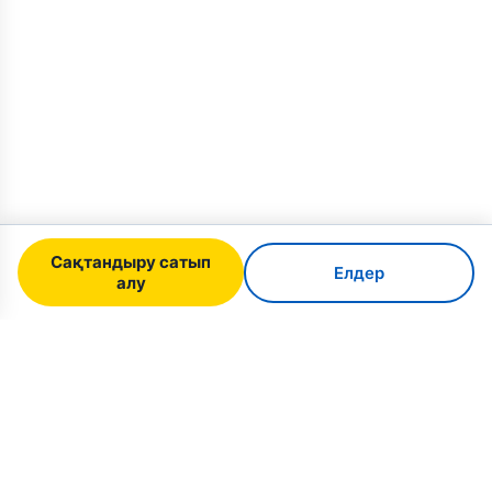
Сақтандыру сатып
Елдер
алу
SafeTrip
Ukraine
Украинаға қауіпсіз саяхат жасау үшін сенімді
нұсқаулық. Виза ережелері, сақтандыру және
әр ұлт үшін практикалық кеңестер.