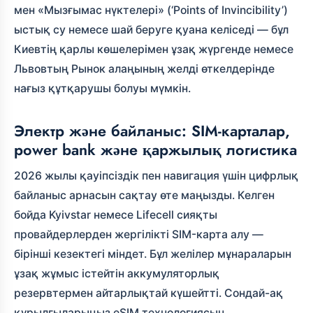
мен «Мызғымас нүктелері» (‘Points of Invincibility’)
ыстық су немесе шай беруге қуана келіседі — бұл
Киевтің қарлы көшелерімен ұзақ жүргенде немесе
Львовтың Рынок алаңының желді өткелдерінде
нағыз құтқарушы болуы мүмкін.
Электр және байланыс: SIM-карталар,
power bank және қаржылық логистика
2026 жылы қауіпсіздік пен навигация үшін цифрлық
байланыс арнасын сақтау өте маңызды. Келген
бойда Kyivstar немесе Lifecell сияқты
провайдерлерден жергілікті SIM-карта алу —
бірінші кезектегі міндет. Бұл желілер мұнараларын
ұзақ жұмыс істейтін аккумуляторлық
резервтермен айтарлықтай күшейтті. Сондай-ақ
құрылғыларыңыз eSIM технологиясын