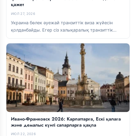
қажет
ИЮЛ 27, 2026
Украина бөлек әуежай транзиттік виза жүйесін
қолданбайды. Егер сіз халықаралық транзиттік
аймақта болсаңыз, әдетте виза қажет емес. Егер...
Ивано-Франковск 2026: Карпаттарға, Ескі қалаға
және демалыс күнгі сапарларға қақпа
ИЮЛ 22, 2026