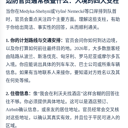
边防官员通常核查什么：入境的四大支柱
当你在Medyka-Shehyni或Vyšné Nemecké等口岸排到队首
时，官员会重点关注四个主要方面。理解这些支柱，有助
于你给出简洁、事实性的回答，从而顺利通关。
1. 你的计划路线与交通安排：
官员会问你如何到达边境，
以及你打算如何前往最终目的地。2026年，大多数旅客经
由陆路从波兰、斯洛伐克、匈牙利、罗马尼亚或摩尔多瓦
入境。你应能说出具体的列车车次、巴士公司或所乘车辆
信息。如果有当地联系人来接你，要知道对方姓名以及其
在何处等候。
2. 住宿信息：
像“我会在利沃夫找酒店”这样含糊的回答往
往不够。你必须提供具体地址。这可以是酒店预订、
Airbnb确认信息，或亲友的居住地址。官员经常会交叉核
对这些地址，以确认其真实有效，并且位于平民可进入的
区域。