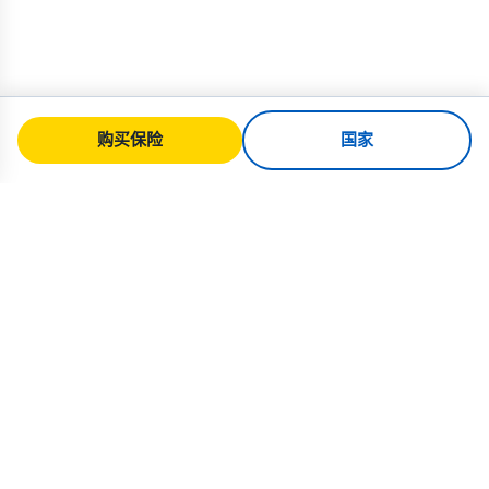
购买保险
国家
SafeTrip
Ukraine
您值得信赖的乌克兰安全旅行指南。签证
规则、保险和面向各国籍的实用建议。
购买乌克兰保险 →
快速链接
首页
国家