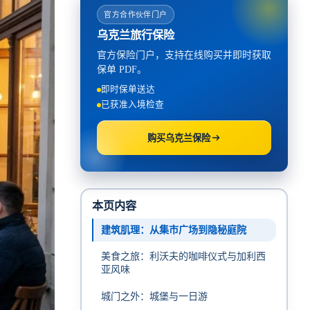
官方合作伙伴门户
乌克兰旅行保险
官方保险门户，支持在线购买并即时获取
保单 PDF。
即时保单送达
已获准入境检查
购买乌克兰保险
本页内容
建筑肌理：从集市广场到隐秘庭院
美食之旅：利沃夫的咖啡仪式与加利西
亚风味
城门之外：城堡与一日游