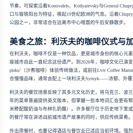
节奏，可探索沿着Konovalets、Kotlyarevsky与Gen
口与锻铁阳台为特征，唤起19世纪欧洲的气息。沿着Chupryn
公园之一，非常适合在远离市中心喧嚣的午后安静散步。
美食之旅：利沃夫的咖啡仪式与
在利沃夫，咖啡不仅是一种饮品，更是城市身份的核心元素。传说利
座城市自此一直纪念这份遗产。到2026年，咖啡文化已演变
pisku’（沙煮咖啡）体验传统做法，或前往Lviv Coffee Ma
合慢慢品味，通常会配上一块利沃夫Syrnyk——浓郁、
利沃夫的餐饮场景反映了其多元文化历史，将乌克兰、波兰、犹太与奥
年的菜单普遍提供英文版本，但掌握一些本地词汇会更有帮助。可以留意‘
米糁配酸奶油与布林扎奶酪）。许多餐厅位于历史地下室或主题建
的餐厅常在讲述战前城市遗产故事的同时，供应传统菜肴。
外出用餐时，也要记得酒店与餐饮业已适应当前环境。强烈