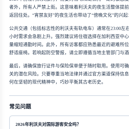
者外，所有人严禁上街。这意味着利沃夫的夜生活整体提前。
返回住处。“宵禁友好”的夜生活也带动了“傍晚文化”的兴起：爵
公共交通（包括标志性的利沃夫有轨电车）通常在23:00左右
小时需求会急剧上升。强烈建议将住宿选择在加利西亚中心区（central Ga
量缩短通勤时间。此外，所有访客都应熟悉最近的避难所位置
舒适座椅。若响起防空警报，请立即遵循当地主管部门与酒
最后，请确保旅行证件与保险保单便于随时取用。使用
可确
关的潜在风险。只要尊重当地法律并通过官方渠道保持信息
何在坚韧的现代精神中，巧妙平衡其古老历史。
常见问题
2026年利沃夫对国际游客安全吗？