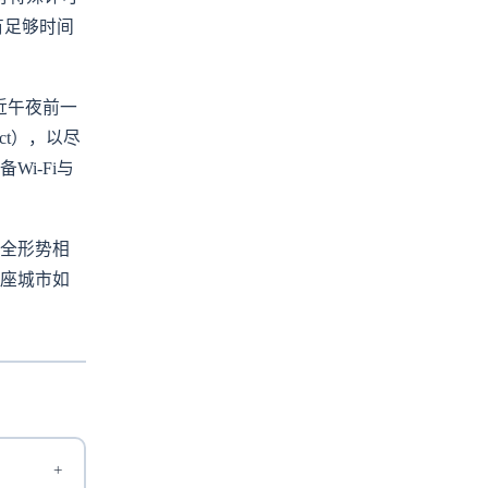
有足够时间
临近午夜前一
ict），以尽
i‑Fi与
安全形势相
座城市如