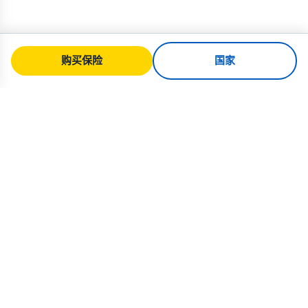
购买保险
国家
SafeTrip
Ukraine
您值得信赖的乌克兰安全旅行指南。签证
规则、保险和面向各国籍的实用建议。
购买乌克兰保险 →
快速链接
首页
国家
旅行文章
保险