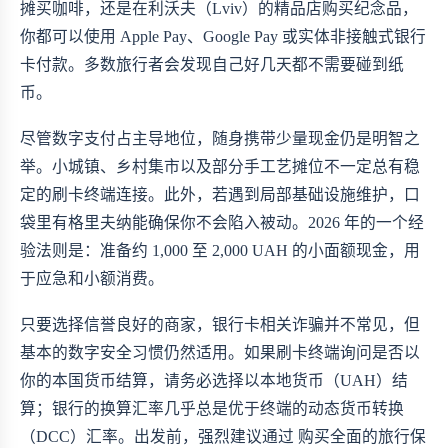
摊买咖啡，还是在利沃夫（Lviv）的精品店购买纪念品，
你都可以使用 Apple Pay、Google Pay 或实体非接触式银行
卡付款。多数旅行者会发现自己好几天都不需要碰到纸
币。
尽管数字支付占主导地位，随身携带少量现金仍是明智之
举。小城镇、乡村集市以及部分手工艺摊位不一定总有稳
定的刷卡终端连接。此外，若遇到局部基础设施维护，口
袋里有格里夫纳能确保你不会陷入被动。2026 年的一个经
验法则是：准备约 1,000 至 2,000 UAH 的小面额现金，用
于应急和小额消费。
只要选择信誉良好的商家，银行卡相关诈骗并不常见，但
基本的数字安全习惯仍然适用。如果刷卡终端询问是否以
你的本国货币结算，请务必选择以本地货币（UAH）结
算；银行的换算汇率几乎总是优于终端的动态货币转换
（DCC）汇率。出发前，强烈建议通过
购买全面的旅行保