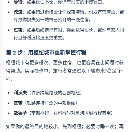
等待
：如果延误不长，你仍有现实的衔接窗口。
改道
：如果错过衔接会让你深夜滞留、引发宵禁麻烦，或
导致你损失另一城市已预订的一晚住宿。
过夜
：如果后续选择有限、你到达得很晚，或你与家人同
行且舒适度比速度更重要。
第 2 步：用枢纽城市重新掌控行程
枢纽城市有更多班次、更多住宿，也更容易在出问题时获
得帮助。实际操作中，旅行者常通过以下城市来“稳定”行
程：
利沃夫
（许多跨境路线的西部枢纽）
基辅
（铁路连接广泛的中部枢纽）
敖德萨
（南部枢纽，在可行时对黑海区域行程有用）
如果你的最终目的地较小，先到枢纽；必要时睡一晚；再