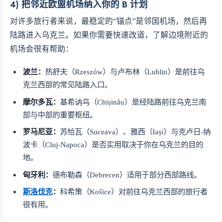
4) 把邻近欧盟机场纳入你的 B 计划
对许多旅行者来说，最稳定的“锚点”是邻国机场，然后再
陆路进入乌克兰。如果你需要快速改道，了解边境附近的
机场会很有帮助：
波兰：
热舒夫（Rzeszów）与卢布林（Lublin）是前往乌
克兰西部的常见陆路入口。
摩尔多瓦：
基希讷乌（Chișinău）是经陆路前往乌克兰南
部与中部的重要枢纽。
罗马尼亚：
苏恰瓦（Suceava）、雅西（Iași）与克卢日-纳
波卡（Cluj-Napoca）是否实用取决于你在乌克兰的目的
地。
匈牙利：
德布勒森（Debrecen）适用于部分西部路线。
斯洛伐克
：
科希策（Košice）对前往乌克兰西部的旅行者
很有用。