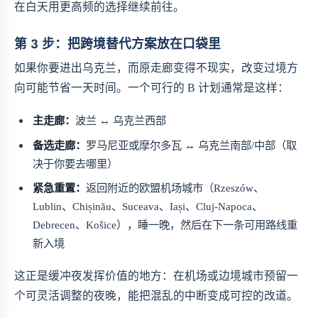
在白天用更高频的选择继续前往。
第 3 步：把跨境替代方案放在口袋里
如果你要进出乌克兰，而原走廊变得不现实，改变过境方
向可能节省一天时间。一个可行的 B 计划通常是这样：
主走廊：
波兰 ↔ 乌克兰西部
备选走廊：
罗马尼亚或摩尔多瓦 ↔ 乌克兰南部/中部（取
决于你要去哪里）
紧急重置：
返回附近的欧盟机场城市（Rzeszów、
Lublin、Chișinău、Suceava、Iași、Cluj-Napoca、
Debrecen、Košice），睡一晚，然后在下一条可用路线重
新入境
这正是缓冲夜发挥价值的地方：在机场或边境城市预留一
个可灵活调整的夜晚，能把混乱的中断变成可控的改道。