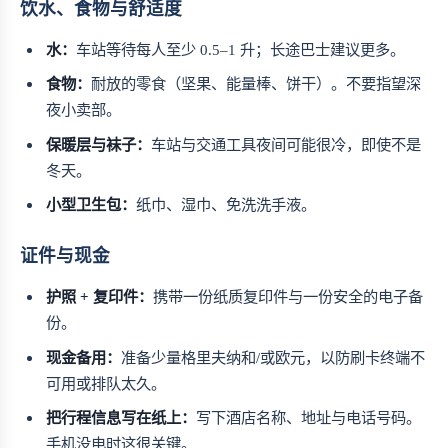
饮水、食物与舒适度
水：
车站等待每人至少 0.5–1 升；长途巴士建议更多。
食物：
耐放的零食（坚果、能量棒、饼干）。不要指望深
夜小卖部。
保暖层与袜子：
车站与交通工具夜间可能很冷，即使不是
冬天。
小型卫生包：
纸巾、湿巾、免洗洗手液。
证件与现金
护照 + 复印件：
携带一份纸质复印件与一份安全的电子备
份。
现金备用：
准备少量格里夫纳和/或欧元，以防刷卡终端不
可用或排队太久。
把行程信息写在纸上：
写下酒店名称、地址与电话号码。
手机没电时这很关键。