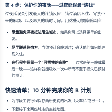
第 4 步：保护你的夜晚——过夜延误最“烧钱”
过夜延误会引发最大的连锁反应：错过酒店入住、宵禁带
来的麻烦、以及昂贵的临时订房。用这些习惯降低风险：
尽量避免深夜抵达陌生城市
，如果你可以选择更早的出
发。
尽早联系住宿方
，当你预计会晚到时；确认他们如何处理
晚入住。
在行程中保留一个“可牺牲的夜晚”
——通常是第一晚或最
后一晚——这样你就能吸收一次中断而不至于损失已预付
的预订。
快速清单：10 分钟完成你的 B 计划
为每段主要行程保存两班更晚的出发（火车和/或巴士）。
下载接下来两座城市的离线地图。