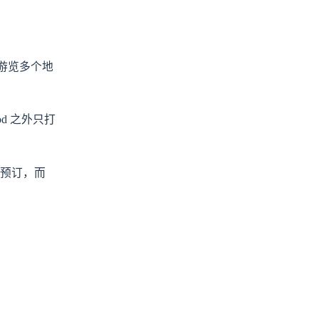
中游览多个地
od 之外只打
预订，而