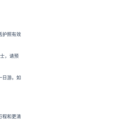
括护照有效
士，请预
一日游。如
行程和更清