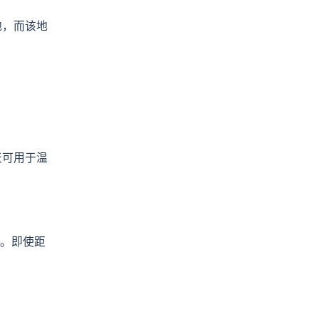
基地，而该地
 天可用于温
。即使距