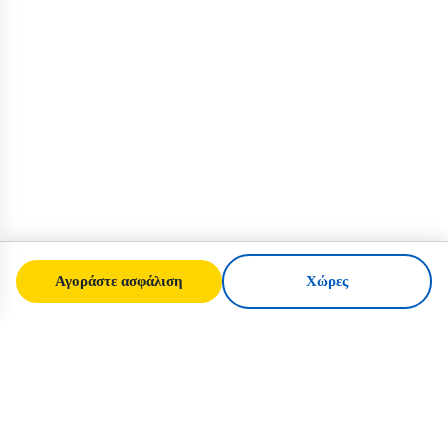
Αγοράστε ασφάλιση
Χώρες
SafeTrip
Ukraine
Ο αξιόπιστος οδηγός σας για ασφαλή
ταξίδια στην Ουκρανία. Κανόνες βίζας,