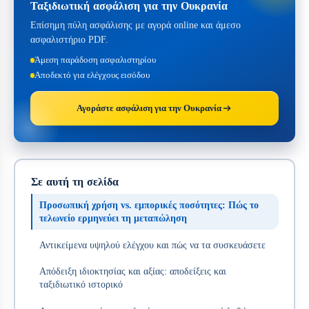
Ταξιδιωτική ασφάλιση για την Ουκρανία
Επίσημη πύλη ασφάλισης με αγορά online και άμεσο
ασφαλιστήριο PDF.
Άμεση παράδοση ασφαλιστηρίου
Αποδεκτό για ελέγχους εισόδου
Αγοράστε ασφάλιση για την Ουκρανία
Σε αυτή τη σελίδα
Προσωπική χρήση vs. εμπορικές ποσότητες: Πώς το
τελωνείο ερμηνεύει τη μεταπώληση
Αντικείμενα υψηλού ελέγχου και πώς να τα συσκευάσετε
Απόδειξη ιδιοκτησίας και αξίας: αποδείξεις και
ταξιδιωτικό ιστορικό