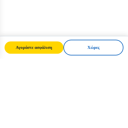
Αγοράστε ασφάλιση
Χώρες
SafeTrip
Ukraine
Ο αξιόπιστος οδηγός σας για ασφαλή
ταξίδια στην Ουκρανία. Κανόνες βίζας,
ασφάλιση και πρακτικές συμβουλές για
κάθε εθνικότητα.
Αγοράστε ασφάλιση για την Ουκρανία →
ΓΡΉΓΟΡΟΙ ΣΎΝΔΕΣΜΟΙ