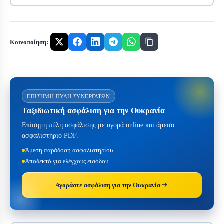
Κοινοποίηση:
ΕΠΊΣΗΜΗ ΠΎΛΗ ΣΥΝΕΡΓΑΤΏΝ
Ταξιδιωτική ασφάλιση για την Ουκρανία
Επίσημη πύλη ασφάλισης με αγορά online και άμεσο
ασφαλιστήριο PDF.
Άμεση παράδοση ασφαλιστηρίου
Αποδεκτό για ελέγχους εισόδου
Αγοράστε ασφάλιση για την Ουκρανία