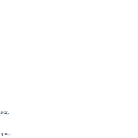
ειας.
τητας.