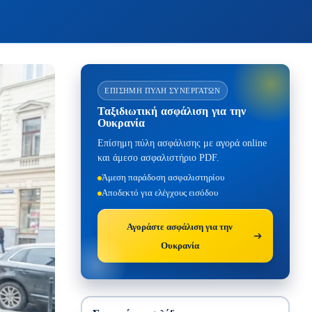
ΕΠΊΣΗΜΗ ΠΎΛΗ ΣΥΝΕΡΓΑΤΏΝ
Ταξιδιωτική ασφάλιση για την
Ουκρανία
Επίσημη πύλη ασφάλισης με αγορά online
και άμεσο ασφαλιστήριο PDF.
Άμεση παράδοση ασφαλιστηρίου
Αποδεκτό για ελέγχους εισόδου
Αγοράστε ασφάλιση για την
Ουκρανία