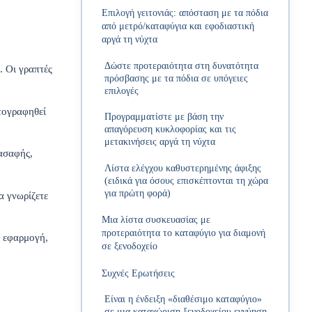
Επιλογή γειτονιάς: απόσταση με τα πόδια
από μετρό/καταφύγια και εφοδιαστική
αργά τη νύχτα
Δώστε προτεραιότητα στη δυνατότητα
. Οι γραπτές
πρόσβασης με τα πόδια σε υπόγειες
επιλογές
τογραφηθεί
Προγραμματίστε με βάση την
απαγόρευση κυκλοφορίας και τις
μετακινήσεις αργά τη νύχτα
 ασαφής,
Λίστα ελέγχου καθυστερημένης άφιξης
(ειδικά για όσους επισκέπτονται τη χώρα
για πρώτη φορά)
α γνωρίζετε
Μια λίστα συσκευασίας με
προτεραιότητα το καταφύγιο για διαμονή
, εφαρμογή,
σε ξενοδοχείο
Συχνές Ερωτήσεις
Είναι η ένδειξη «διαθέσιμο καταφύγιο»
σε μια καταχώριση ξενοδοχείου εγγύηση