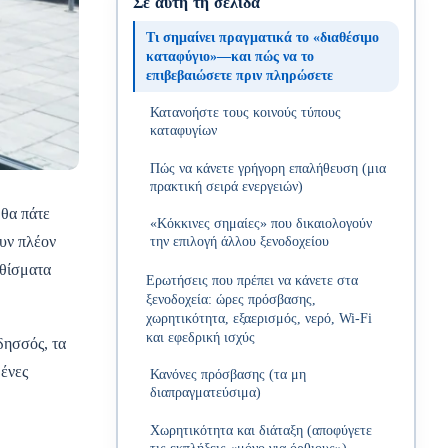
Σε αυτή τη σελίδα
Τι σημαίνει πραγματικά το «διαθέσιμο
καταφύγιο»—και πώς να το
επιβεβαιώσετε πριν πληρώσετε
Κατανοήστε τους κοινούς τύπους
καταφυγίων
Πώς να κάνετε γρήγορη επαλήθευση (μια
πρακτική σειρά ενεργειών)
 θα πάτε
«Κόκκινες σημαίες» που δικαιολογούν
ουν πλέον
την επιλογή άλλου ξενοδοχείου
αθίσματα
Ερωτήσεις που πρέπει να κάνετε στα
ξενοδοχεία: ώρες πρόσβασης,
χωρητικότητα, εξαερισμός, νερό, Wi‑Fi
και εφεδρική ισχύς
δησσός, τα
μένες
Κανόνες πρόσβασης (τα μη
διαπραγματεύσιμα)
Χωρητικότητα και διάταξη (αποφύγετε