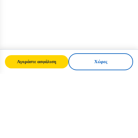
Αγοράστε ασφάλιση
Χώρες
SafeTrip
Ukraine
Ο αξιόπιστος οδηγός σας για ασφαλή
ταξίδια στην Ουκρανία. Κανόνες βίζας,
ασφάλιση και πρακτικές συμβουλές για
κάθε εθνικότητα.
Αγοράστε ασφάλιση για την Ουκρανία →