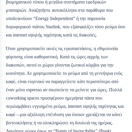
βιομηχανικού τύπου ή μεγάλα συστήματα εφεδρικών
μπαταριών. Αναζητήστε αυτοκόλλητα στα παράθυρα που
υποδεικνύουν “Energy Independent” ή την παρουσία
δορυφορικού πιάτου Starlink, που εξασφαλίζει τόσο ρεύμα όσο
και internet υψηλής ταχύτητας κατά τις διακοπές.
Όταν χρησιμοποιείτε αυτές τις εγκαταστάσεις, η εθιμοτυπία
φόρτισης είναι καθοριστική. Κατά τις ώρες αιχμής των
διακοπών, αυτοί οι χώροι γίνονται ζωτικοί κόμβοι για την
κοινότητα. Αν χρησιμοποιείτε το ρεύμα από τη γεννήτρια ενός
καφέ, είναι ευγενικό να παραγγείλετε κάτι περισσότερο από
έναν μόνο espresso αν σκοπεύετε να μείνετε για ώρες. Πολλά
coworking spaces προσφέρουν ημερήσια πάσα που
περιλαμβάνει εγγυημένο ρεύμα, internet υψηλής ταχύτητας και
καφέ—μια αξιόλογη επένδυση για όποιον χρειάζεται να κάνει
βιντεοκλήσεις ή να ολοκληρώσει τη δουλειά της ημέρας.
Δημόσιοι χώροι όπως τα “Points of Invincibility” (Punkt