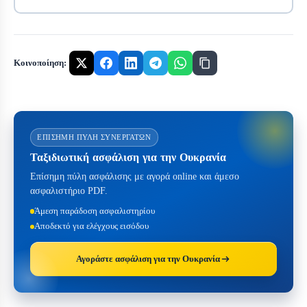
Κοινοποίηση:
ΕΠΊΣΗΜΗ ΠΎΛΗ ΣΥΝΕΡΓΑΤΏΝ
Ταξιδιωτική ασφάλιση για την Ουκρανία
Επίσημη πύλη ασφάλισης με αγορά online και άμεσο
ασφαλιστήριο PDF.
Άμεση παράδοση ασφαλιστηρίου
Αποδεκτό για ελέγχους εισόδου
Αγοράστε ασφάλιση για την Ουκρανία