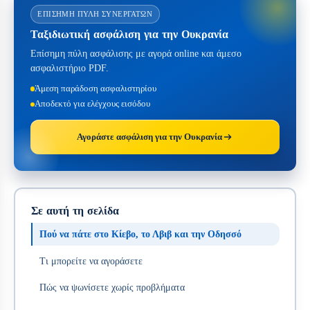
ΕΠΊΣΗΜΗ ΠΎΛΗ ΣΥΝΕΡΓΑΤΏΝ
Ταξιδιωτική ασφάλιση για την Ουκρανία
Επίσημη πύλη ασφάλισης με αγορά online και άμεσο
ασφαλιστήριο PDF.
Άμεση παράδοση ασφαλιστηρίου
Αποδεκτό για ελέγχους εισόδου
Αγοράστε ασφάλιση για την Ουκρανία
Σε αυτή τη σελίδα
Πού να πάτε στο Κίεβο, το Λβιβ και την Οδησσό
Τι μπορείτε να αγοράσετε
Πώς να ψωνίσετε χωρίς προβλήματα