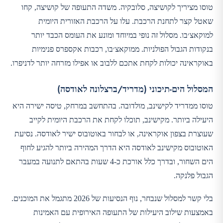
טוסו מציריך לקושיצה, סלובקיה. משדה התעופה של קושיצה, קחו
שאטל קצר לתחנת הרכבת. עלו על הרכבת האזורית היומית
למוקאצ׳בו. מסלול זה נופי במיוחד ומונע את העומס הכבד יותר
בנקודות הגבול הפולניות. ממוקאצ׳בו, רכבות אקספרס פנימיות
באוקראינה יכולות לקחת אתכם ללבוב או אפילו מזרחה יותר לדניפרו.
המסלול הים-תיכוני (מדריד/ברצלונה לאודסה)
טוסו ממדריד לקישינב, מולדובה. בהתחשב במרחק, טיסה ישירה היא
היעילה ביותר. מקישינב, תוכלו לקחת את הרכבת היומית לקייב
שעוצרת בצפון אוקראינה, או לבחור באוטובוס ישיר לאודסה. נסיעת
האוטובוס מקישינב לאודסה היא הדרך המהירה ביותר להגיע לחוף
הים השחור, ובדרך כלל אורכת כ-4 שעות בהתאם לתנועה במעבר
הגבול פלנקה.
בלי קשר למסלול שנבחר, נוף הנסיעות של 2026 מתגמל את המוכנים.
באמצעות שילוב היעילות של התעופה האירופית עם האמינות