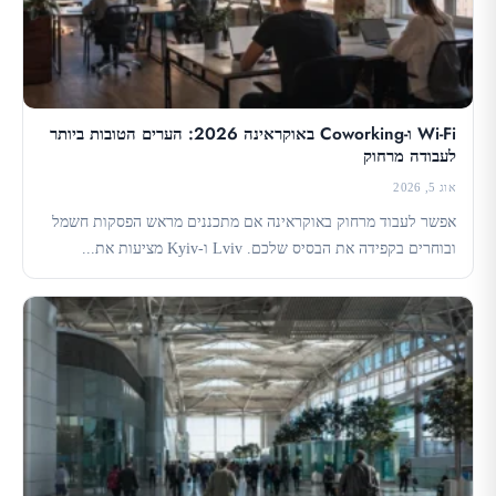
Wi-Fi ו-Coworking באוקראינה 2026: הערים הטובות ביותר
לעבודה מרחוק
אוג 5, 2026
אפשר לעבוד מרחוק באוקראינה אם מתכננים מראש הפסקות חשמל
ובוחרים בקפידה את הבסיס שלכם. Lviv ו-Kyiv מציעות את...