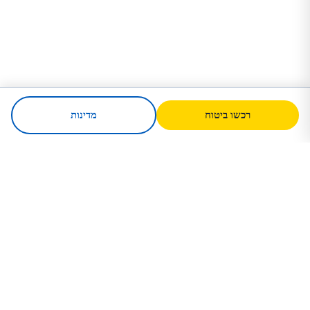
רכשו ביטוח
מדינות
SafeTrip
Ukraine
המדריך האמין שלך לנסיעה בטוחה
לאוקראינה. כללי ויזה, ביטוח ועצות מעשיות
לכל לאום.
רכשו ביטוח לאוקראינה →
קישורים מהירים