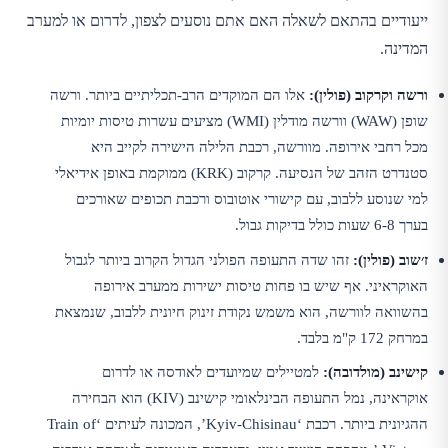
ייעודיים בהתאם לשאלה האם אתם נוסעים לצפון, לדרום או למערב
המדינה.
ורשה וקרקוב (פולין):
אלו הם המוקדים הרב-תכליתיים ביותר. ורשה
שופן (WAW) וורשה מודלין (WMI) מציעים עשרות טיסות יומיות
מכל רחבי אירופה. מוורשה, רכבת הלילה הישירה לקייב היא
סטנדרט הזהב של הנסיעה. קרקוב (KRK) ממוקמת באופן אידיאלי
למי שנוסע ללבוב, עם קישורי אוטובוס ורכבת תכופים שאורכים
בערך 6-8 שעות כולל בדיקות גבול.
ז׳שוב (פולין):
זהו שדה התעופה הפולני הגדול הקרוב ביותר לגבול
האוקראיני. אף שיש בו פחות טיסות ישירות ממערב אירופה
בהשוואה לוורשה, הוא משמש נקודת זינוק חיונית ללבוב, שנמצאת
במרחק 172 ק"מ בלבד.
קישינב (מולדובה):
למטיילים שמיועדים לאודסה או לדרום
אוקראינה, נמל התעופה הבינלאומי קישינב (KIV) הוא הבחירה
ההגיונית ביותר. רכבת ‘Kyiv-Chisinau’, המכונה לעיתים ‘Train of