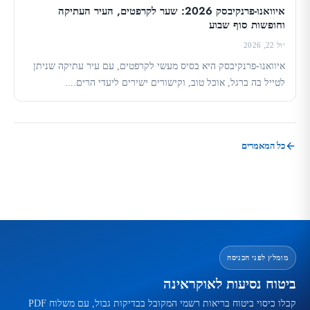
איוואנו-פרנקיבסק 2026: שער לקרפטים, העיר העתיקה
וחופשות סוף שבוע
יול 22, 2026
איוואנו-פרנקיבסק היא בסיס מעשי לקרפטים, עם עיר עתיקה שניתן
לטייל בה ברגל, אוכל טוב, וקישורים ישירים ליעדי הרים....
כל המאמרים
מומלץ לפני הכניסה
ביטוח נסיעות לאוקראינה
קבלו כיסוי ביטוח בריאות רשמי המקובל בבדיקות גבול, עם משלוח PDF