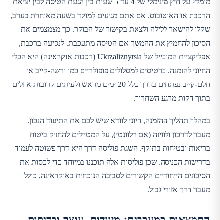
מומלץ על חיץ מינימלי של 4 עד 5 שעות בין הגעת הטיסה לבין יציאת
הרכבת או האוטובוס. אם אתם מגיעים למוקד בשעה מאוחרת בערב,
שקלו להישאר ללילה ולצאת בקישור של הבוקר. כך מצמצמים את
הסיכון להחמיץ את ההמשך אם הטיסה מתעכבת. לנסיעה ברכבת,
אפליקציית המובייל של Ukrzaliznytsia (רכבות אוקראינה) היא הכלי
החיוני להזמנה. כרטיסים למסלולים פופולריים כמו ורשה-קייב או
חלם-קייב נפתחים בדרך כלל 20 ימים מראש ולעיתים קרובות אוזלים
בתוך דקות מרגע השחרור.
במהלך תהליך ההזמנה, חיוני לוודא שיש לכם את התיעוד הנכון.
מעבר לדרכון ולוויזה (אם רלוונטי), על המטיילים להחזיק ביטוח
בריאות ובטיחות בתוקף. השגת פוליסה דרך
היא דרך פשוטה לעמוד
בדרישות הכניסה, שכן פוליסות אלה תוכננו במיוחד כדי לכסות את
הסיכונים הייחודיים הקשורים לסביבה הנוכחית באוקראינה, כולל
מעבר דרך אזורי גבול.
התמצאות במעברים: מזוודות, עוצר ובדיקות