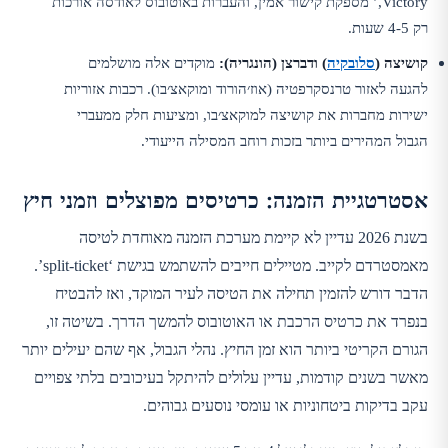
Victory,’ מספקת קישור אמין, והעברות באוטובוס לאודסה אורכות
רק 4-5 שעות.
קושיצה (
סלובקיה
) ודברצן (הונגריה):
מוקדים אלה מושלמים
להגעה לאזור טרנסקרפטיה (אוז׳הורוד ומוקאצ׳בו). רכבות אזוריות
ישירות מחברות את קושיצה למוקאצ׳בו, ומציעות חלק ממעברי
הגבול המהירים ביותר בזכות רוחב המסילה הייעודי.
אסטרטגיית הזמנה: כרטיסים מפוצלים וזמני חיץ
בשנת 2026 עדיין לא קיימת מערכת הזמנה מאוחדת לטיסה
מאמסטרדם לקייב. מטיילים חייבים להשתמש בגישת ‘split-ticket’.
הדבר דורש להזמין תחילה את הטיסה לעיר המוקד, ואז להבטיח
בנפרד את כרטיס הרכבת או האוטובוס להמשך הדרך. בשיטה זו,
הגורם הקריטי ביותר הוא זמן החיץ. נהלי הגבול, אף שהם יעילים יותר
מאשר בשנים קודמות, עדיין עלולים להיתקל בעיכובים בלתי צפויים
עקב בדיקות ביטחוניות או עומסי נוסעים גבוהים.