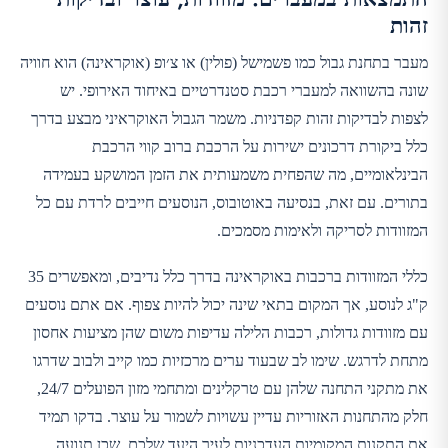
זהות
מעבר בתחנת גבול כמו פשמישל (פולין) או צ׳ופ (אוקראינה) הוא חוויה
שונה בהשוואה למעברי רכבת סטנדרטיים באיחוד האירופי. יש
לצפות לבדיקות זהות קפדניות. משמר הגבול האוקראיני מבצע בדרך
כלל ביקורת דרכונים ישירות על הרכבת ברוב קווי הרכבת
הבינלאומיים, מה שהפחית משמעותית את הזמן המושקע בעמידה
בתורים. עם זאת, בנסיעה באוטובוס, הנוסעים חייבים לרדת עם כל
המזוודות לסריקה ולאימות מסמכים.
כללי המזוודות ברכבות באוקראינה בדרך כלל נדיבים, ומאפשרים 35
ק"ג לנוסע, אך המקום בתאי שינה יכול להיות צפוף. אם אתם נוסעים
עם מזוודות גדולות, רכבות הלילה עדיפות משום שהן מציעות אחסון
מתחת לדרגש. שימו לב שבעוד ערים מרכזיות כמו קייב ולבוב שדרגו
את מתקני התחנה שלהן עם טרקלינים ומתחמי מזון הפועלים 24/7,
חלק מהתחנות האזוריות עדיין עשויות לשמור על עוצר. בדקו תמיד
את התקנות המקומיות העדכניות לעיר היעד שלכם, שכן תנועה