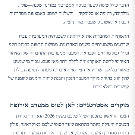
הדבר כולל טיסה לשער כניסה אסטרטגי במדינה שכנה—פולין,
מולדובה, רומניה או סלובקיה—והשלמת המסע באמצעות מסדרונות
רכבת או אוטובוס שעברו מודרניזציה.
התשתיות המחברות את אוקראינה לשכנותיה המערביות עברו
שדרוגים משמעותיים בשנים האחרונות. מסילות חדשות ברוחב תקני
ונהלי גבול מזורזים הפכו את המעבר ממערכות התחבורה של האיחוד
האירופי לרשת האוקראינית לחלק יותר מאי פעם. עבור מי שמגיע
מאזור בנלוקס, שווייץ או חצי האי האיברי, המפתח לנסיעה נטולת
לחץ הוא בחירת מוקד המעבר הנכון והבנת לוחות הזמנים להזמנה של
קישורים בינלאומיים.
מוקדים אסטרטגיים: לאן לטוס ממערב אירופה
הצעד הראשון בתכנון הטיול שלכם בשנת 2026 הוא זיהוי נקודת
הכניסה היעילה ביותר בהתאם ליעד הסופי שלכם באוקראינה. פולין
נותרת מסדרון המעבר המרכזי, אך שכנות אחרות מציעות יתרונות