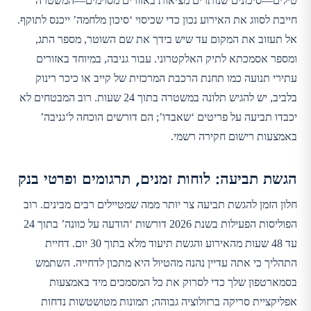
טילים—סיכונים שנותרים מציאות באזורים מסוימים—המשטרה
חייבת לסווג את האירוע נכון כדי שכיסוי ‘סיכון מלחמה’ ייכנס לתוקף.
אל תעזוב את המקום עד שיש בידך את שם השוטר, מספר התג,
ומספר אסמכתא לתיק האלקטרוני. עבור גניבה, במיוחד באזורים
עתירי תנועה כמו תחנת הרכבת המרכזית של קייב או כיכר רינוק
בלביב, יש להגיש תלונה במשטרה בתוך 24 שעות. רוב המבטחים לא
יכבדו תביעה על פריטים ‘שאבדו’; הם דורשים הוכחה ל‘גניבה’
באמצעות רישום חקירה רשמי.
הגשת תביעה: לוחות זמנים, תרגומים ופרטי בנק
חלון הזמן להגשת תביעה צר יותר ממה שמטיילים רבים מבינים. רוב
הפוליסות הפעילות בשנת 2026 דורשות ‘הודעה על כוונה’ בתוך 24
עד 48 שעות מהאירוע והגשת תיעוד מלא בתוך 30 יום. דחיית
התהליך כי אתה עדיין נהנה מהטיול היא מתכון לדחייה. השתמש
בסמארטפון שלך כדי לסרוק את כל המסמכים מיד באמצעות
אפליקציית סריקה ברזולוציה גבוהה; תמונות מטושטשות נדחות