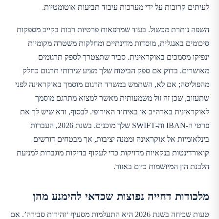
לעיתים קרובות על ידי מערכות עיבוד תביעות אוטומטיות.
השפה נותרת מכשול. בעוד שמרפאות פרטיות רבות בקייב מספקות
סיכומים באנגלית, מוסדות מדינתיים ומחלקות משטרה מקומיות
ינפיקו מסמכים באוקראינית. סביר שתצטרך לספק תרגומים
מאושרים. בדוק אם ספק הביטוח שלך מציע שירותי תרגום כחלק
מהפוליסה; אם לא, השתמש במשרד תרגום מוסמך באוקראינה לפני
שתעזוב, שכן זה זול משמעותית מאשר למצוא מתרגם מוסמך
לאוקראינית בארה״ב או באיחוד האירופי. לבסוף, ודא שיש לך את
פרטי ה-IBAN וה-SWIFT שלך מוכנים. בשנת 2026, העברות
בינלאומיות אל אוקראינה וממנה יציבות, אך מבטחים דורשים
קואורדינטות בנקאיות מדויקות כדי לעקוף בדיקות מוגברות למניעת
הלבנת הון המיושמות כיום באזור.
מלכודות דחייה נפוצות שכדאי להימנע מהן
טעות שכיחה בשנת 2026 היא התעלמות מסעיף ‘זהירות סבירה’. אם