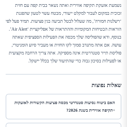
נשמעת אזעקת תקיפה אווירית ואתה נשאר בבית קפה עם חזית
זכוכית במקום לעבור למקלט ייעודי, מבטח עשוי לטעון שהפגנת
‘רשלנות חמורה’, מה שעלול לבטל תביעה בגין פציעות. תמיד פעל לפי
הוראות הבטיחות המקומיות וההתראות של אפליקציית ‘Air Alert’.
בנוסף, ודא שהפוליסה שלך מכסה את הפעילות הספציפית שאתה
עושה. אם אתה מתנדב סמוך לקו החזית או מעביר סיוע הומניטרי,
פוליסת תייר סטנדרטית אינה מספיקה. אתה צריך הרחבה מקצועית
או לפעילות בסיכון גבוה כדי שהתיעוד שלך בכלל יישקל.
שאלות נפוצות
האם ביטוח נסיעות סטנדרטי מכסה פציעות הקשורות לאזעקות
תקיפה אווירית בשנת 2026?