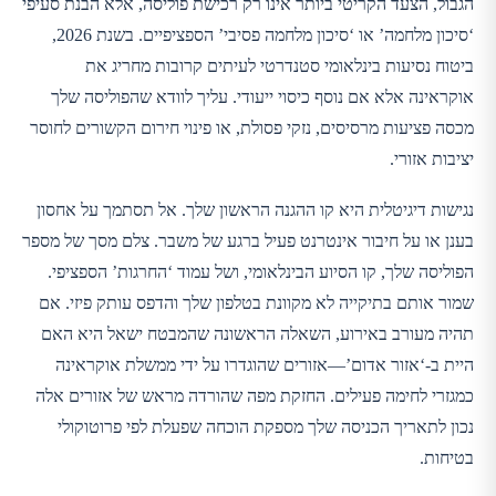
הגבול, הצעד הקריטי ביותר אינו רק רכישת פוליסה, אלא הבנת סעיפי
‘סיכון מלחמה’ או ‘סיכון מלחמה פסיבי’ הספציפיים. בשנת 2026,
ביטוח נסיעות בינלאומי סטנדרטי לעיתים קרובות מחריג את
אוקראינה אלא אם נוסף כיסוי ייעודי. עליך לוודא שהפוליסה שלך
מכסה פציעות מרסיסים, נזקי פסולת, או פינוי חירום הקשורים לחוסר
יציבות אזורי.
נגישות דיגיטלית היא קו ההגנה הראשון שלך. אל תסתמך על אחסון
בענן או על חיבור אינטרנט פעיל ברגע של משבר. צלם מסך של מספר
הפוליסה שלך, קו הסיוע הבינלאומי, ושל עמוד ‘החרגות’ הספציפי.
שמור אותם בתיקייה לא מקוונת בטלפון שלך והדפס עותק פיזי. אם
תהיה מעורב באירוע, השאלה הראשונה שהמבטח ישאל היא האם
היית ב-‘אזור אדום’—אזורים שהוגדרו על ידי ממשלת אוקראינה
כמגזרי לחימה פעילים. החזקת מפה שהורדה מראש של אזורים אלה
נכון לתאריך הכניסה שלך מספקת הוכחה שפעלת לפי פרוטוקולי
בטיחות.