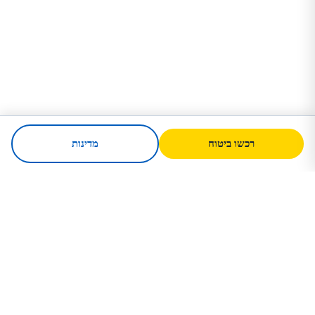
רכשו ביטוח
מדינות
SafeTrip
Ukraine
המדריך האמין שלך לנסיעה בטוחה
לאוקראינה. כללי ויזה, ביטוח ועצות מעשיות
לכל לאום.
רכשו ביטוח לאוקראינה →