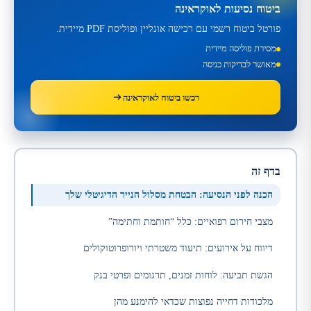
ביטוח נסיעות לאוקראינה
פורטל ביטוח רשמי עם רכישה אונליין ופוליסת PDF מיידית.
מסירת פוליסה מיידית
מאושר לבדיקות כניסה
רכשו ביטוח לאוקראינה
בדף זה
הכנה לפני הנסיעה: הבטחת מסלול הנייר הדיגיטלי שלך
מצבי חירום רפואיים: כלל “חותמת וחתימה”
דיווח על אירועים: תיעוד משטרתי ויורופרוטוקולים
הגשת תביעה: לוחות זמנים, תרגומים ופרטי בנק
מלכודות דחייה נפוצות שכדאי להימנע מהן