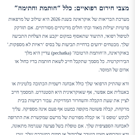
מצבי חירום רפואיים: כלל “חותמת וחתימה”
מערכת הבריאות של אוקראינה בשנת 2026 היא שילוב של מרפאות
פרטיות יעילות מאוד ובתי חולים מדינתיים מסורתיים. אם תזדקק
לטיפול רפואי, התיעוד שתאסוף במקום יקבע את הצלחת התביעה
שלך. מבטחים ידועים בדחיית תביעות על בסיס ‘ראיות לא מספקות.’
באוקראינה, ה‘חותמת הרטובה’ (pechatka) עדיין היא מלך
הבירוקרטיה. כל מסמך שתקבל חייב לשאת חותמת בדיו כחול או
אדום של המוסד.
ודא שהתיק הרפואי שלך כולל אבחנה רשמית הכתובה בלטינית או
באנגלית אם אפשר, אף שאוקראינית היא הסטנדרט. המסמך חייב
לציין את שעת הקבלה והשחרור המדויקות. עבור רכישות בבית
מרקחת, קבלה פשוטה מקופה כמעט אף פעם אינה מספיקה. עליך
לבקש ‘טופס 1’ או קבלה מפורטת של מרשם שמקשרת את התרופה
לאבחנה הספציפית שלך. אם טופלת בשל פציעה שנגרמה מתאונה,
ודא שהרופא מציין היעדר אלכוהול או סמים במערכת שלך, שכן