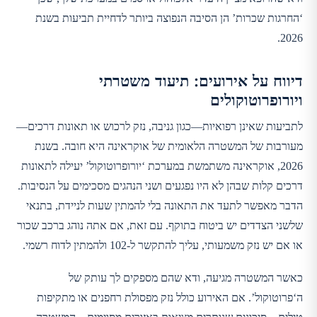
‘החרגות שכרות’ הן הסיבה הנפוצה ביותר לדחיית תביעות בשנת
2026.
דיווח על אירועים: תיעוד משטרתי
ויורופרוטוקולים
לתביעות שאינן רפואיות—כגון גניבה, נזק לרכוש או תאונות דרכים—
מעורבות של המשטרה הלאומית של אוקראינה היא חובה. בשנת
2026, אוקראינה משתמשת במערכת ‘יורופרוטוקול’ יעילה לתאונות
דרכים קלות שבהן לא היו נפגעים ושני הנהגים מסכימים על הנסיבות.
הדבר מאפשר לתעד את התאונה בלי להמתין שעות לניידת, בתנאי
שלשני הצדדים יש ביטוח בתוקף. עם זאת, אם אתה נוהג ברכב שכור
או אם יש נזק משמעותי, עליך להתקשר ל-102 ולהמתין לדוח רשמי.
כאשר המשטרה מגיעה, ודא שהם מספקים לך עותק של
ה‘פרוטוקול’. אם האירוע כולל נזק מפסולת רחפנים או מתקיפות