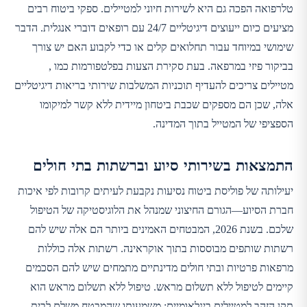
טלרפואה הפכה גם היא לשירות חיוני למטיילים. ספקי ביטוח רבים
מציעים כיום ייעוצים דיגיטליים 24/7 עם רופאים דוברי אנגלית. הדבר
שימושי במיוחד עבור תחלואים קלים או כדי לקבוע האם יש צורך
בביקור פיזי במרפאה. בעת סקירת הצעות בפלטפורמות כמו ,
מטיילים צריכים להעדיף תוכניות המשלבות שירותי בריאות דיגיטליים
אלה, שכן הם מספקים שכבת ביטחון מיידית ללא קשר למיקומו
הספציפי של המטייל בתוך המדינה.
התמצאות בשירותי סיוע וברשתות בתי חולים
יעילותה של פוליסת ביטוח נסיעות נקבעת לעיתים קרובות לפי איכות
חברת הסיוע—הגורם החיצוני שמנהל את הלוגיסטיקה של הטיפול
שלכם. בשנת 2026, המבטחים האמינים ביותר הם אלה שיש להם
רשתות שותפים מבוססות בתוך אוקראינה. רשתות אלה כוללות
מרפאות פרטיות ובתי חולים מדינתיים מתמחים שיש להם הסכמים
קיימים לטיפול ללא תשלום מראש. טיפול ללא תשלום מראש הוא
תקן הזהב למטיילים בינלאומיים; משמעותו שהמבטח משלם לבית