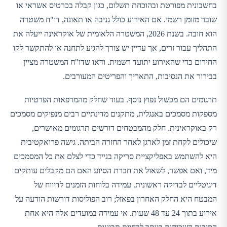
בחשבונית מפורטת ובהוכחת תשלום, כגון קבלה בכרטיס אשראי או
שובר מזומן רשמי. אם האירוע כולל גניבה או תאונה, דו"ח משטרה
הוא חובה. בשנת 2026, המשטרה הלאומית של אוקראינה ייעלה את
התהליך עבור זרים, אך עדיין יש צורך להגיע לתחנה או להתקשר לקו
החירום כדי שהאירוע יתועד רשמית. ודאו שדו"ח המשטרה מציין
בבירור את הנסיבות, התאריך והפריטים המעורבים.
תרגומים הם מכשול נפוץ נוסף. בעוד שחלק מהמרפאות הפרטיות
מספקות מסמכים באנגלית, מתקנים מדינתיים רבים מנפיקים מסמכים
רק באוקראינית. חלק מהמבטחים דורשים תרגומים מאושרים,
שיכולים לקחת זמן לארגן לאחר החזרה הביתה. גישה פרואקטיבית
היא להשתמש באפליקציית סריקה בנייד כדי לצלם את כל המסמכים
מיד, ואם אפשר, לשאול את חברת הסיוע האם הם מקבלים עותקים
דיגיטליים לבדיקה ראשונית. עמידה בלוחות הזמנים לדיווח של
המבטח היא החלק האחרון בפאזל; רוב הפוליסות דורשות הודעה על
אירוע בתוך 24 עד 48 שעות. אי עמידה במועדים אלה היא אחת