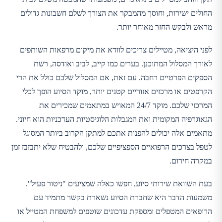
החולים ישירות, וחוסך מהמבקר את הצורך לשלם חשבונות גדולים
מראש ולבקש החזר מאוחר יותר.
לפני היציאה, מטיילים צריכים לוודא את מיקום מרפאות השותפים
לאורך המסלול המתוכנן. בערים כמו קייב, לביב ואודסה, רשת
הספקים הפרטיים רחבה. עם זאת, אם המסלול שלכם כולל את הרי
הקרפטים או מרכזים אזוריים קטנים יותר, מוקד הסיוע הופך לכלי
המרכזי שלכם. מוקד 24/7 המאויש במתאמים שמכירים את
הגאוגרפיה המקומית ואת המגבלות הלוגיסטיות העדכניות הוא חיוני.
מתאמים אלה יכולים להפנות אתכם למתקן הקרוב ביותר המסוגל
לטפל בצרכים הרפואיים הספציפיים שלכם, ולהבטיח שלא יתבזבז זמן
במקרה חירום.
בעת השוואת שירותי סיוע, חפשו כאלה שמציעים "ניטור פעיל".
משמעות הדבר היא שחברת הסיוע נשארת בקשר מתמיד עם
הרופאים המטפלים ומספקת עדכונים שוטפים למשפחת המטייל או