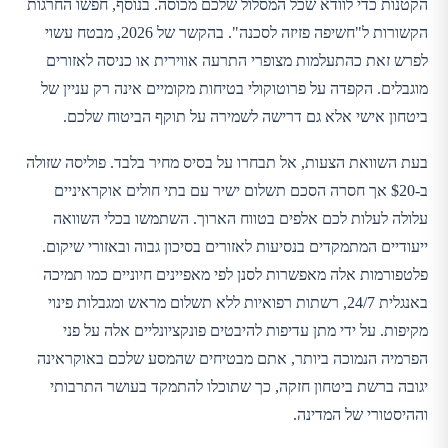
הקטנות כדי לוודא שכל המסלול שלכם מכוסה. בנוסף, חפשו החרגות
הקשורות ל"חשיפה פזיזה לסכנה". בהקשר של 2026, מבטח עשוי
לפרש זאת כהתעלמות מצופרי התרעה אווירית או כניסה לאזורים
מוגבלים. הקפדה על פרוטוקולי בטיחות מקומיים אינה רק עניין של
ביטחון אישי אלא גם דרישה לשמירה על תוקף הביטוח שלכם.
בעת השוואת הצעות, אל תבחרו על בסיס מחיר בלבד. פוליסה שזולה
ב-$20 אך חסרה הסכם תשלום ישיר עם בתי חולים אוקראיניים
עלולה לעלות לכם אלפים בטווח הארוך. השתמשו בכלי השוואה
ייעודיים המתמקדים בנסיעות לאזורים בסיכון גבוה ובאזורי שיקום.
פלטפורמות אלה מאפשרות לסנן לפי מאפיינים חיוניים כמו תמיכה
באנגלית 24/7, רשתות רפואיות ללא תשלום מראש ומגבלות פינוי
מקיפות. על ידי מתן עדיפות להיבטים פונקציונליים אלה על פני
הפרמיה הנמוכה ביותר, אתם מבטיחים שהמסע שלכם באוקראינה
יגובה ברשת ביטחון חזקה, כך שתוכלו להתמקד בעושר התרבותי
וההיסטורי של המדינה.