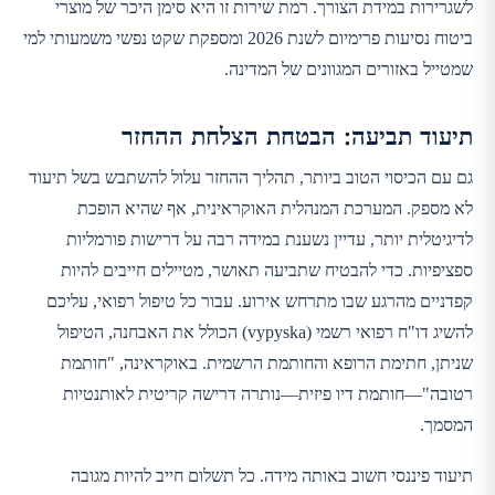
לשגרירות במידת הצורך. רמת שירות זו היא סימן היכר של מוצרי
ביטוח נסיעות פרימיום לשנת 2026 ומספקת שקט נפשי משמעותי למי
שמטייל באזורים המגוונים של המדינה.
תיעוד תביעה: הבטחת הצלחת ההחזר
גם עם הכיסוי הטוב ביותר, תהליך ההחזר עלול להשתבש בשל תיעוד
לא מספק. המערכת המנהלית האוקראינית, אף שהיא הופכת
לדיגיטלית יותר, עדיין נשענת במידה רבה על דרישות פורמליות
ספציפיות. כדי להבטיח שתביעה תאושר, מטיילים חייבים להיות
קפדניים מהרגע שבו מתרחש אירוע. עבור כל טיפול רפואי, עליכם
להשיג דו"ח רפואי רשמי (vypyska) הכולל את האבחנה, הטיפול
שניתן, חתימת הרופא והחותמת הרשמית. באוקראינה, "חותמת
רטובה"—חותמת דיו פיזית—נותרה דרישה קריטית לאותנטיות
המסמך.
תיעוד פיננסי חשוב באותה מידה. כל תשלום חייב להיות מגובה