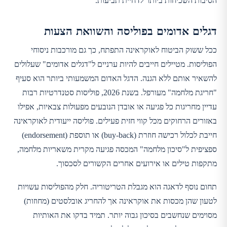
הסיבות השכיחות ביותר לדחיית תביעות.
דגלים אדומים בפוליסה והשוואת הצעות
ככל ששוק הביטוח לאוקראינה התפתח, כך גם מורכבות ניסוחי
הפוליסות. מטיילים חייבים להיות ערניים ל"דגלים אדומים" שעלולים
להשאיר אותם ללא הגנה. הדגל האדום המשמעותי ביותר הוא סעיף
"חריגת מלחמה" מעורפל. בשנת 2026, פוליסות סטנדרטיות רבות
עדיין מחריגות כל פגיעה או אובדן הנובעים מפעולות צבאיות, אפילו
באזורים הרחוקים מכל קווי חזית פעילים. פוליסה ייעודית לאוקראינה
חייבת לכלול רכישה חוזרת (buy-back) או תוספת (endorsement)
ספציפית ל"סיכון מלחמה" המכסה פגיעה מקרית משאריות מלחמה,
מתקפות טילים או אירועים אחרים הקשורים לסכסוך.
תחום נוסף לדאגה הוא מגבלת הטריטוריה. חלק מהפוליסות עשויות
לטעון שהן מכסות את אוקראינה אך להחריג אובלסטים (מחוזות)
מסוימים שנחשבים בסיכון גבוה יותר. תמיד בדקו את האותיות