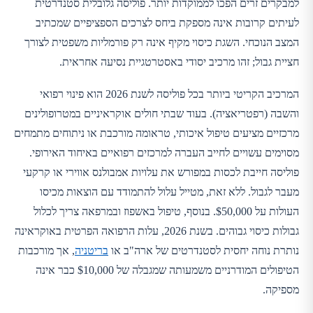
למבקרים זרים הפכו לממוקדות יותר. פוליסה גלובלית סטנדרטית
לעיתים קרובות אינה מספקת ביחס לצרכים הספציפיים שמכתיב
המצב הנוכחי. השגת כיסוי מקיף אינה רק פורמליות משפטית לצורך
חציית גבול; זהו מרכיב יסודי באסטרטגיית נסיעה אחראית.
המרכיב הקריטי ביותר בכל פוליסה לשנת 2026 הוא פינוי רפואי
והשבה (רפטריאציה). בעוד שבתי חולים אוקראיניים במטרופולינים
מרכזיים מציעים טיפול איכותי, טראומה מורכבת או ניתוחים מתמחים
מסוימים עשויים לחייב העברה למרכזים רפואיים באיחוד האירופי.
פוליסה חייבת לכסות במפורש את עלויות אמבולנס אווירי או קרקעי
מעבר לגבול. ללא זאת, מטייל עלול להתמודד עם הוצאות מכיסו
העולות על $50,000. בנוסף, טיפול באשפוז ובמרפאה צריך לכלול
גבולות כיסוי גבוהים. בשנת 2026, עלות הרפואה הפרטית באוקראינה
נותרת נוחה יחסית לסטנדרטים של ארה"ב או
בריטניה
, אך מורכבות
הטיפולים המודרניים משמעותה שמגבלה של $10,000 כבר אינה
מספיקה.