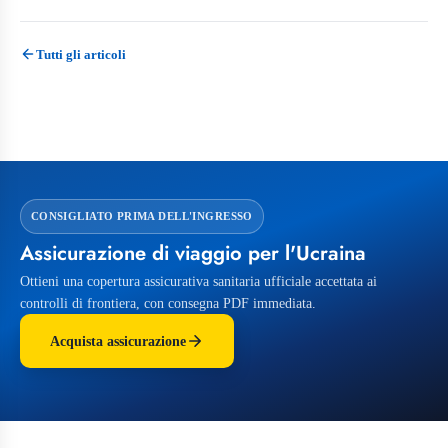
Tutti gli articoli
CONSIGLIATO PRIMA DELL'INGRESSO
Assicurazione di viaggio per l'Ucraina
Ottieni una copertura assicurativa sanitaria ufficiale accettata ai
controlli di frontiera, con consegna PDF immediata.
Acquista assicurazione