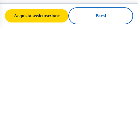
Acquista assicurazione
Paesi
SafeTrip
Ukraine
La vostra guida affidabile per viaggiare in
sicurezza in Ucraina. Regole sui visti,
assicurazione e consigli pratici per ogni
nazionalità.
Acquista assicurazione per l'Ucraina →
LINK RAPIDI
Home
Paesi
Articoli di viaggio
Assicurazione