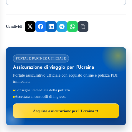
Condividi:
PORTALE PARTNER UFFICIALE
Assicurazione di viaggio per l’Ucraina
Portale assicurativo ufficiale con acquisto online e polizza PDF
immediata.
Consegna immediata della polizza
Accettata ai controlli di ingresso
Acquista assicurazione per l'Ucraina