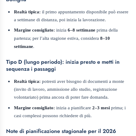
Realtà tipica:
il primo appuntamento disponibile può essere
a settimane di distanza, poi inizia la lavorazione.
Margine consigliato:
inizia
6–8 settimane
prima della
partenza; per l’alta stagione estiva, considera
8–10
settimane
.
Tipo D (lungo periodo): inizia presto e metti in
sequenza i passaggi
Realtà tipica:
potresti aver bisogno di documenti a monte
(invito di lavoro, ammissione allo studio, registrazione
volontariato) prima ancora di poter fare domanda.
Margine consigliato:
inizia a pianificare
2–3 mesi
prima; i
casi complessi possono richiedere di più.
Note di pianificazione stagionale per il 2026