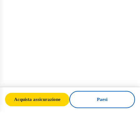
Acquista assicurazione
Paesi
SafeTrip
Ukraine