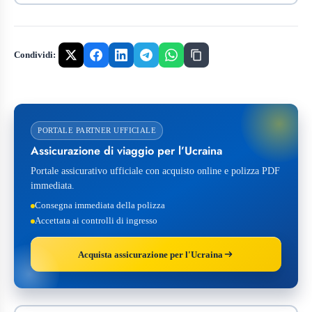
Condividi:
PORTALE PARTNER UFFICIALE
Assicurazione di viaggio per l’Ucraina
Portale assicurativo ufficiale con acquisto online e polizza PDF
immediata.
Consegna immediata della polizza
Accettata ai controlli di ingresso
Acquista assicurazione per l'Ucraina