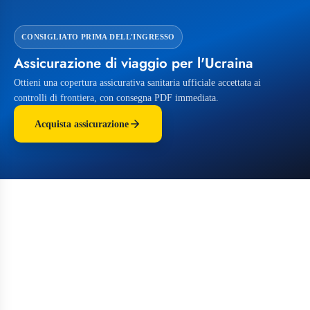
CONSIGLIATO PRIMA DELL'INGRESSO
Assicurazione di viaggio per l'Ucraina
Ottieni una copertura assicurativa sanitaria ufficiale accettata ai
controlli di frontiera, con consegna PDF immediata.
Acquista assicurazione