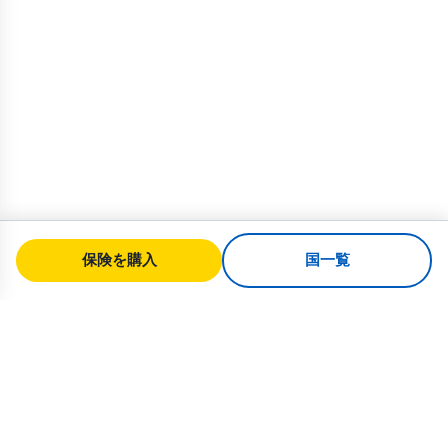
保険を購入
国一覧
SafeTrip
Ukraine
ウクライナへの安全な旅行のための信頼
できるガイド。ビザ規則、保険、すべて
の国籍に対応した実用的なアドバイス。