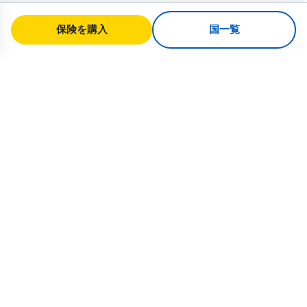
保険を購入
国一覧
SafeTrip
Ukraine
ウクライナへの安全な旅行のための信頼
できるガイド。ビザ規則、保険、すべて
の国籍に対応した実用的なアドバイス。
ウクライナ向け保険を購入 →
クイックリンク
ホーム
国一覧
旅行記事
保険
私たちについて