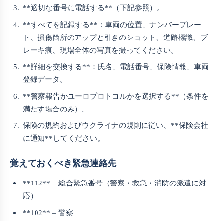
**適切な番号に電話する**（下記参照）。
**すべてを記録する**：車両の位置、ナンバープレー
ト、損傷箇所のアップと引きのショット、道路標識、ブ
レーキ痕、現場全体の写真を撮ってください。
**詳細を交換する**：氏名、電話番号、保険情報、車両
登録データ。
**警察報告かユーロプロトコルかを選択する**（条件を
満たす場合のみ）。
保険の規約およびウクライナの規則に従い、**保険会社
に通知**してください。
覚えておくべき緊急連絡先
**112** – 総合緊急番号（警察・救急・消防の派遣に対
応）
**102** – 警察