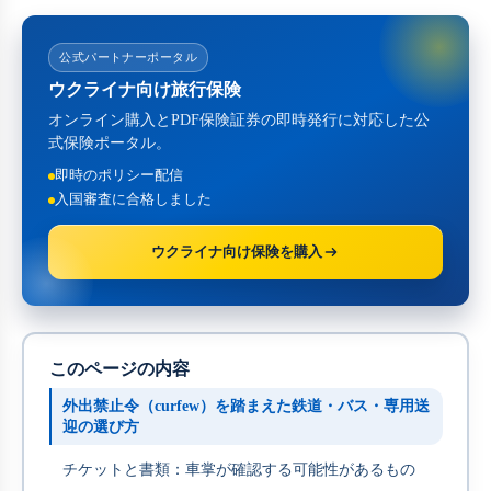
公式パートナーポータル
ウクライナ向け旅行保険
オンライン購入とPDF保険証券の即時発行に対応した公
式保険ポータル。
即時のポリシー配信
入国審査に合格しました
ウクライナ向け保険を購入
このページの内容
外出禁止令（curfew）を踏まえた鉄道・バス・専用送
迎の選び方
チケットと書類：車掌が確認する可能性があるもの