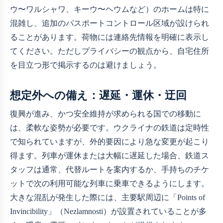
ウ〜ワルシャワ、キーウ〜ヘウムなど）のホームは特に
混雑し、追加のパスポートコントロール区域が設けられ
ることがあります。荷物には連絡先情報を明確に表示し
てください。ただしプライバシーの観点から、自宅住所
を目立つ形で掲示するのは避けましょう。
想定外への備え：遅延・運休・迂回
復興が進み、かつ安全維持が求められる国での移動に
は、柔軟な姿勢が必要です。ウクライナの鉄道は定時性
で知られていますが、外的要因により急な変更が起こり
得ます。列車が運休または大幅に遅延した場合、鉄道ス
タッフは通常、代替ルートを案内するか、手持ちのチケ
ットで次の利用可能な列車に乗車できるようにします。
大きな混乱が発生した際には、主要駅周辺に「Points of
Invincibility」（Nezlamnosti）が設置されていることが多