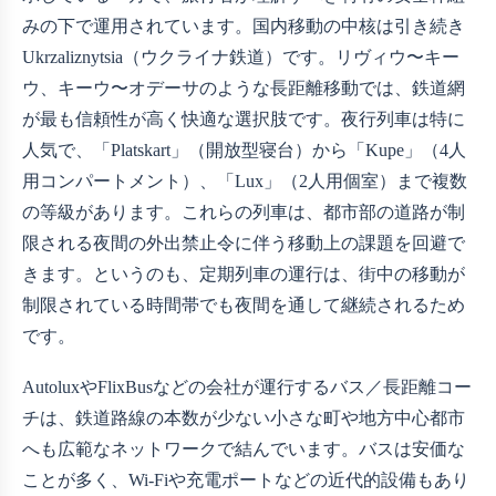
みの下で運用されています。国内移動の中核は引き続き
Ukrzaliznytsia（ウクライナ鉄道）です。リヴィウ〜キー
ウ、キーウ〜オデーサのような長距離移動では、鉄道網
が最も信頼性が高く快適な選択肢です。夜行列車は特に
人気で、「Platskart」（開放型寝台）から「Kupe」（4人
用コンパートメント）、「Lux」（2人用個室）まで複数
の等級があります。これらの列車は、都市部の道路が制
限される夜間の外出禁止令に伴う移動上の課題を回避で
きます。というのも、定期列車の運行は、街中の移動が
制限されている時間帯でも夜間を通して継続されるため
です。
AutoluxやFlixBusなどの会社が運行するバス／長距離コー
チは、鉄道路線の本数が少ない小さな町や地方中心都市
へも広範なネットワークで結んでいます。バスは安価な
ことが多く、Wi‑Fiや充電ポートなどの近代的設備もあり