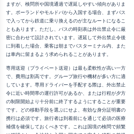
ますが、検問所や国境通過で遅延しやすい傾向がありま
す。ポーランドやモルドバから入国する場合、まずバス
で入ってから鉄道に乗り換えるのが主なルートになるこ
ともあります。ただし、バスの時刻表は外出禁止令に厳
密に合わせて設計されています。遅延して外出禁止令後
に到着した場合、乗客は朝までバスターミナル内、また
は車内に留まるよう求められることがあります。
専用送迎（プライベート送迎）は最も柔軟性が高い一方
で、費用は割高です。グループ旅行や機材が多い方に適
しています。専用ドライバーを手配する際は、外出禁止
令に近い時間帯の運行許可があるか、または行程が夕方
の制限開始より十分前に終了するようにすることが重要
です。どの移動手段を選ぶにせよ、有効な身分証明書の
携行は必須です。旅行者は到着前に
を通じて必須の医療
補償を確保しておくべきです。これは国境の検問で頻繁