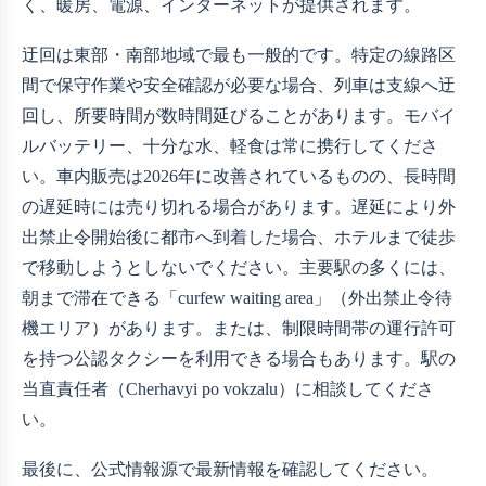
く、暖房、電源、インターネットが提供されます。
迂回は東部・南部地域で最も一般的です。特定の線路区
間で保守作業や安全確認が必要な場合、列車は支線へ迂
回し、所要時間が数時間延びることがあります。モバイ
ルバッテリー、十分な水、軽食は常に携行してくださ
い。車内販売は2026年に改善されているものの、長時間
の遅延時には売り切れる場合があります。遅延により外
出禁止令開始後に都市へ到着した場合、ホテルまで徒歩
で移動しようとしないでください。主要駅の多くには、
朝まで滞在できる「curfew waiting area」（外出禁止令待
機エリア）があります。または、制限時間帯の運行許可
を持つ公認タクシーを利用できる場合もあります。駅の
当直責任者（Cherhavyi po vokzalu）に相談してくださ
い。
最後に、公式情報源で最新情報を確認してください。