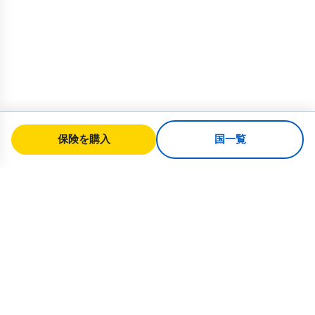
保険を購入
国一覧
SafeTrip
Ukraine
ウクライナへの安全な旅行のための信頼
できるガイド。ビザ規則、保険、すべて
の国籍に対応した実用的なアドバイス。
ウクライナ向け保険を購入 →