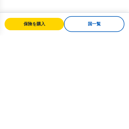
保険を購入
国一覧
SafeTrip
Ukraine
ウクライナへの安全な旅行のための信頼
できるガイド。ビザ規則、保険、すべて
の国籍に対応した実用的なアドバイス。
ウクライナ向け保険を購入 →
クイックリンク
ホーム
国一覧
旅行記事