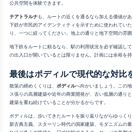
公共空間を体験できます。
テアトラルナ
も、ルートの近くを通るなら加える価値があ
下鉄が市民的アイデンティティを示すために使われていた
り、一つに絞ってください。地上の通りと地下空間の雰囲
地下鉄をルートに頼るなら、駅の利用状況を必ず確認して
の出入口が開いているとは限りません。計画には余裕を持
最後はポディルで現代的な対比
散策の締めくくりは、
ポディル
へ向かいましょう。この地
ス張りの高層建築や近年の商業開発が、古い低層の通りと
建築を重ね続けていることが分かるからです。
ポディルは、歩いてきたルートを振り返りながらゆっくり
新古典主義、スターリン時代の国家建築、モダニズムの量