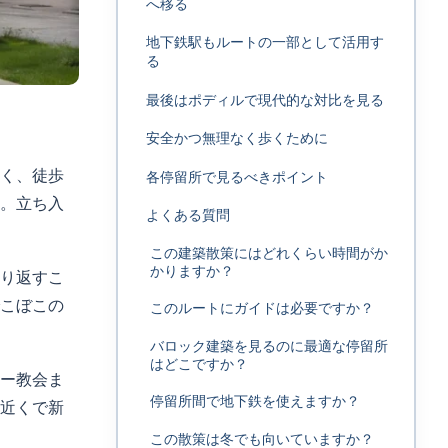
へ移る
地下鉄駅もルートの一部として活用す
る
最後はポディルで現代的な対比を見る
安全かつ無理なく歩くために
く、徒歩
各停留所で見るべきポイント
い。立ち入
よくある質問
この建築散策にはどれくらい時間がか
かりますか？
り返すこ
こぼこの
このルートにガイドは必要ですか？
バロック建築を見るのに最適な停留所
はどこですか？
ー教会ま
停留所間で地下鉄を使えますか？
近くで新
この散策は冬でも向いていますか？