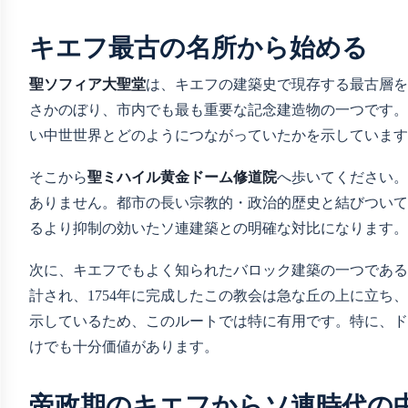
キエフ最古の名所から始める
聖ソフィア大聖堂
は、キエフの建築史で現存する最古層を
さかのぼり、市内でも最も重要な記念建造物の一つです。
い中世世界とどのようにつながっていたかを示しています
そこから
聖ミハイル黄金ドーム修道院
へ歩いてください。
ありません。都市の長い宗教的・政治的歴史と結びついて
るより抑制の効いたソ連建築との明確な対比になります。
次に、キエフでもよく知られたバロック建築の一つである
計され、1754年に完成したこの教会は急な丘の上に立
示しているため、このルートでは特に有用です。特に、ド
けでも十分価値があります。
帝政期のキエフからソ連時代の