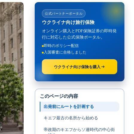
公式パートナーポータル
ウクライナ向け旅行保険
オンライン購入とPDF保険証券の即時発
行に対応した公式保険ポータル。
即時のポリシー配信
入国審査に合格しました
ウクライナ向け保険を購入
このページの内容
出発前にルートを計画する
キエフ最古の名所から始める
帝政期のキエフからソ連時代の中心街