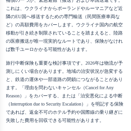
補償の一つが、緊急避難（搬送）および本国送還です。
これは、ウクライナからポーランドやルーマニアなど近
隣のEU国へ移送するための専門輸送（民間医療車両な
ど）の高額費用をカバーします。ウクライナ国内の航空
移動が引き続き制限されていることを踏まえると、陸路
の医療搬送が唯一現実的なルートであり、保険がなけれ
ば数千ユーロかかる可能性があります。
旅行中断保険も重要な検討事項です。2026年は物流が予
測しにくい場合があります。地域の治安状況が急変する
と、鉄道の運休や一部道路の閉鎖につながることがあり
ます。「理由を問わないキャンセル（Cancel for Any
Reason）」をカバーする、または「治安悪化による中断
（Interruption due to Security Escalation）」を明記する保険
であれば、返金不可のホテル予約や国際線の乗り継ぎに
失敗した費用を回収できる可能性があります。