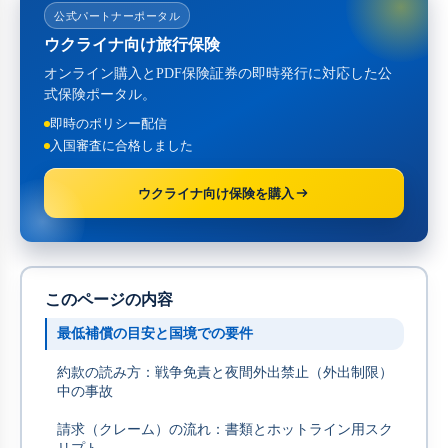
公式パートナーポータル
ウクライナ向け旅行保険
オンライン購入とPDF保険証券の即時発行に対応した公
式保険ポータル。
即時のポリシー配信
入国審査に合格しました
ウクライナ向け保険を購入
このページの内容
最低補償の目安と国境での要件
約款の読み方：戦争免責と夜間外出禁止（外出制限）
中の事故
請求（クレーム）の流れ：書類とホットライン用スク