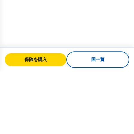
保険を購入
国一覧
SafeTrip
Ukraine
ウクライナへの安全な旅行のための信頼
できるガイド。ビザ規則、保険、すべて
の国籍に対応した実用的なアドバイス。
ウクライナ向け保険を購入 →