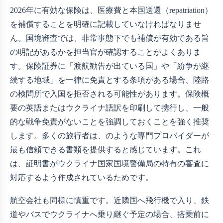
2026年に有効な保険は、医療費と本国送還（repatriation）
を補償することを明確に記載していなければなりませ
ん。国境審査では、非常事態下でも補償が有効である旨
の明記があるかを担当官が確認することがよくありま
す。保険証券に「渡航勧告が出ている国」や「紛争が継
続する地域」を一律に免責とする条項がある場合、陸路
の検問所で入国を拒否される可能性があります。保険概
要の英語またはウクライナ語訳を印刷して携行し、一般
的な戦争免責がないことを強調しておくことを強く推奨
します。多くの旅行者は、
のような専門プロバイダーが
最も信頼できる書類を提供すると感じています。これ
は、証明書がウクライナ国家国境警備局の特有の審査に
対応するよう作成されているためです。
航空会社も同様に慎重です。近隣国へ飛行機で入り、鉄
道やバスでウクライナへ乗り継ぐ予定の場合、搭乗前に