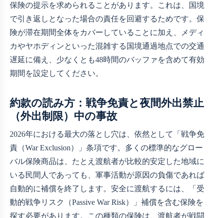
保険の提示を求められることがあります。これは、国境
で引き返しとなった場合の責任を回避するためです。保
険が滞在期間全体をカバーしていることに加え、メディ
カやヤホディンといった混雑する国境通過地点での交通
遅延に備え、少なくとも48時間のバッファを含めて有効
期間を設定してください。
約款の読み方：戦争免責と夜間外出禁止
（外出制限）中の事故
2026年における最大の落とし穴は、依然として「戦争免
責（War Exclusion）」条項です。多くの標準的なグロー
バル保険商品は、たとえ渡航者が比較的安定した地域に
いる民間人であっても、軍事活動が原因の負傷であれば
自動的に補償を終了します。安全に渡航するには、「受
動的戦争リスク（Passive War Risk）」補償を含む保険を
探す必要があります。この種類の保険は、渡航者が戦闘