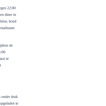
tegen 22:00
en diner in
Uklon, houd
s raadzaam
ijdens de
5:00.
taxi te
t
s onder druk
opgeladen te