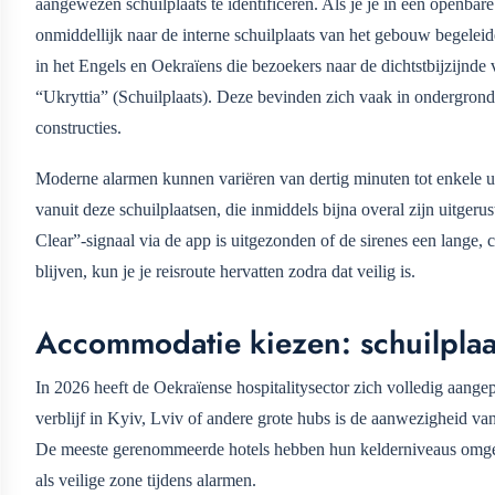
aangewezen schuilplaats te identificeren. Als je je in een openba
onmiddellijk naar de interne schuilplaats van het gebouw begelei
in het Engels en Oekraïens die bezoekers naar de dichtstbijzijnde v
“Ukryttia” (Schuilplaats). Deze bevinden zich vaak in ondergrond
constructies.
Moderne alarmen kunnen variëren van dertig minuten tot enkele ure
vanuit deze schuilplaatsen, die inmiddels bijna overal zijn uitgerus
Clear”-signaal via de app is uitgezonden of de sirenes een lange, 
blijven, kun je je reisroute hervatten zodra dat veilig is.
Accommodatie kiezen: schuilplaa
In 2026 heeft de Oekraïense hospitalitysector zich volledig aange
verblijf in Kyiv, Lviv of andere grote hubs is de aanwezigheid van
De meeste gerenommeerde hotels hebben hun kelderniveaus omgebo
als veilige zone tijdens alarmen.