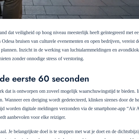
and dat veiligheid op hoog niveau meesterlijk heeft geïntegreerd met ee
en Odesa bruisen van culturele evenementen en open bedrijven, vereist d
t plannen. Inzicht in de werking van luchtalarmmeldingen en avondklokr
enieten zonder onnodige stress of verstoring.
 de eerste 60 seconden
rk dat is ontworpen om zoveel mogelijk waarschuwingstijd te bieden. I
en. Wanneer een dreiging wordt gedetecteerd, klinken sirenes door de he
ertijd worden digitale meldingen verzonden via de smartphone-app “Air A
rdt aanbevolen voor elke reiziger.
al. Je belangrijkste doel is te stoppen met wat je doet en de dichtstbijz