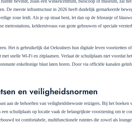
re ruimte bevindt, zoals een winkelcentrum, bioscoop of museum, zal het
den. De meeste infrastructuur in 2026 heeft duidelijk gemarkeerde bewe
eilige zone leidt. Als je op straat bent, let dan op de feloranje of blau
se metrostations, kelderniveaus van grote gebouwen of speciale verster
n. Het is gebruikelijk dat Oekraïners hun digitale leven voortzetten o
t met snelle Wi‑Fi en zitplaatsen. Verlaat de schuilplaats niet voordat he
constante enkeltonige blast laten horen. Door via officiële kanalen geïn
tsen en veiligheidsnormen
past aan de behoeften van veiligheidsbewuste reizigers. Bij het boeken 
 een schuilplaats op locatie vaak de belangrijkste voorziening om te con
uwd tot comfortabele, multifunctionele ruimtes die zowel als lounge 