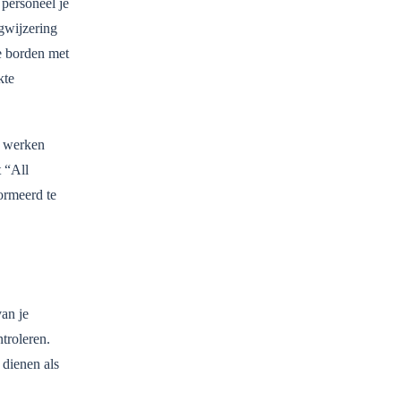
 personeel je
gwijzering
we borden met
kte
f werken
t “All
formeerd te
van je
troleren.
dienen als