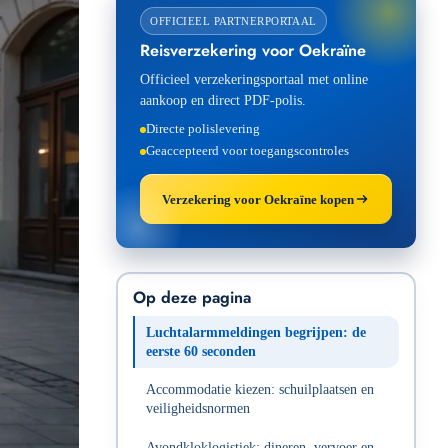
OFFICIEEL PARTNERPORTAAL
Reisverzekering voor Oekraïne
Officieel verzekeringsportaal met online
aankoop en direct PDF-polis.
Directe polislevering
Geaccepteerd voor toegangscontroles
Verzekering voor Oekraïne kopen
Op deze pagina
Luchtalarmmeldingen begrijpen: de
eerste 60 seconden
Accommodatie kiezen: schuilplaatsen en
veiligheidsnormen
Avondkloklogistiek: dineren, vervoer en