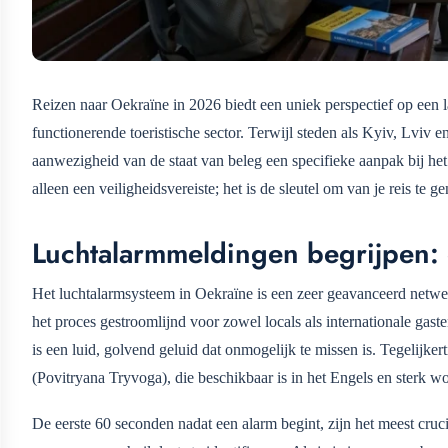
Reizen naar Oekraïne in 2026 biedt een uniek perspectief op een l
functionerende toeristische sector. Terwijl steden als Kyiv, Lviv 
aanwezigheid van de staat van beleg een specifieke aanpak bij he
alleen een veiligheidsvereiste; het is de sleutel om van je reis te g
Luchtalarmmeldingen begrijpen:
Het luchtalarmsysteem in Oekraïne is een zeer geavanceerd netwe
het proces gestroomlijnd voor zowel locals als internationale gast
is een luid, golvend geluid dat onmogelijk te missen is. Tegelijk
(Povitryana Tryvoga), die beschikbaar is in het Engels en sterk wo
De eerste 60 seconden nadat een alarm begint, zijn het meest crucia