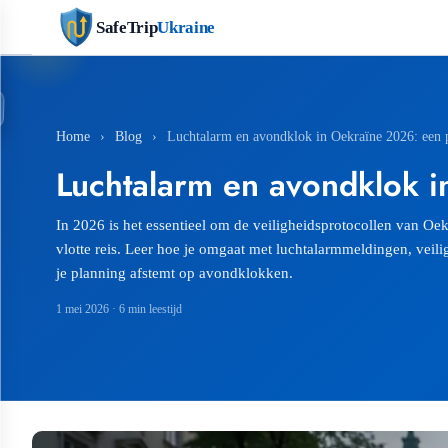
SafeTrip
Ukraine
Home
›
Blog
›
Luchtalarm en avondklok in Oekraïne 2026: een pr
Luchtalarm en avondklok i
In 2026 is het essentieel om de veiligheidsprotocollen van Oe
vlotte reis. Leer hoe je omgaat met luchtalarmmeldingen, veil
je planning afstemt op avondklokken.
1 mei 2026
· 6 min leestijd