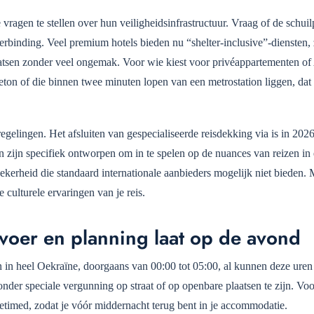
vragen te stellen over hun veiligheidsinfrastructuur. Vraag of de schuil
erbinding. Veel premium hotels bieden nu “shelter-inclusive”-diensten,
laatsen zonder veel ongemak. Voor wie kiest voor privéappartementen of
ton of die binnen twee minuten lopen van een metrostation liggen, dat 
 regelingen. Het afsluiten van gespecialiseerde reisdekking via
is in 202
n zijn specifiek ontworpen om in te spelen op de nuances van reizen in
zekerheid die standaard internationale aanbieders mogelijk niet bieden.
 culturele ervaringen van je reis.
voer en planning laat op de avond
n in heel Oekraïne, doorgaans van 00:00 tot 05:00, al kunnen deze uren
 zonder speciale vergunning op straat of op openbare plaatsen te zijn. Voo
etimed, zodat je vóór middernacht terug bent in je accommodatie.