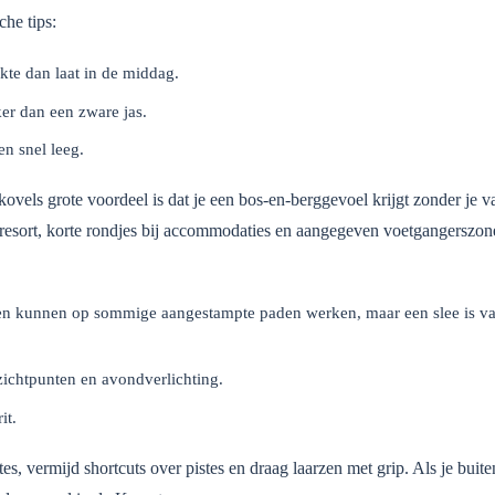
che tips:
kte dan laat in de middag.
ker dan een zware jas.
en snel leeg.
ovels grote voordeel is dat je een bos-en-berggevoel krijgt zonder je va
resort, korte rondjes bij accommodaties en aangegeven voetgangerszone
en kunnen op sommige aangestampte paden werken, maar een slee is v
ichtpunten en avondverlichting.
it.
es, vermijd shortcuts over pistes en draag laarzen met grip. Als je buite