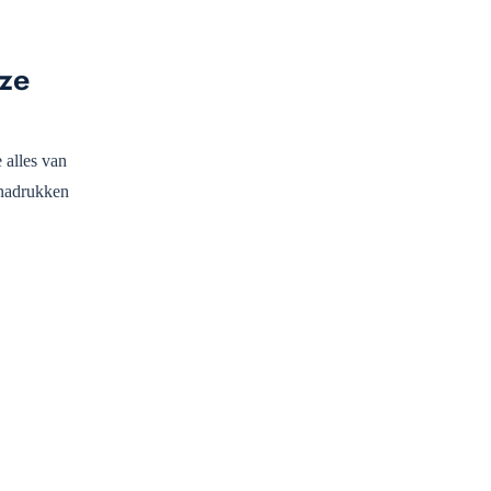
 ze
 alles van
enadrukken