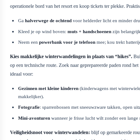
operationele bord van het resort en koop tickets ter plekke. Praktis
Ga
halverwege de ochtend
voor helderder licht en minder dru
Kleed je op wind boven:
muts + handschoenen
zijn belangrij
Neem een
powerbank voor je telefoon
mee; kou trekt batterij
Kies makkelijke winterwandelingen in plaats van “hikes”.
Buk
op een technische route. Zoek naar geprepareerde paden rond het 
ideaal voor:
Gezinnen met kleine kinderen
(kinderwagens met winterwiel
makkelijker).
Fotografie
: sparrenbossen met sneeuwzware takken, open uitz
Mini-avonturen
wanneer je frisse lucht wilt zonder een lange r
Veiligheidsnoot voor winterwandelen:
blijf op gemarkeerde rout