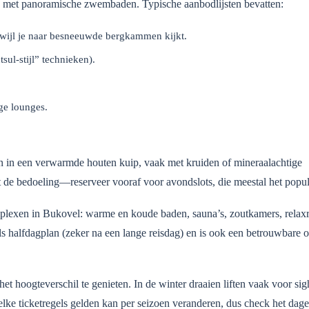
tra met panoramische zwembaden. Typische aanbodlijsten bevatten:
rwijl je naar besneeuwde bergkammen kijkt.
sul-stijl” technieken).
ge lounges.
n in een verwarmde houten kuip, vaak met kruiden of mineraalachtige
st de bedoeling—reserveer vooraf voor avondslots, die meestal het popula
mplexen in Bukovel: warme en koude baden, sauna’s, zoutkamers, relax
halfdagplan (zeker na een lange reisdag) en is ook een betrouwbare op
et hoogteverschil te genieten. In de winter draaien liften vaak voor sig
elke ticketregels gelden kan per seizoen veranderen, dus check het dage