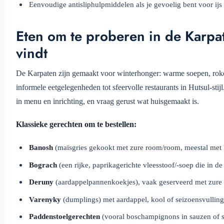
Eenvoudige antisliphulpmiddelen als je gevoelig bent voor ijs
Eten om te proberen in de Karpat
vindt
De Karpaten zijn gemaakt voor winterhonger: warme soepen, roker
informele eetgelegenheden tot sfeervolle restaurants in Hutsul-st
in menu en inrichting, en vraag gerust wat huisgemaakt is.
Klassieke gerechten om te bestellen:
Banosh
(maïsgries gekookt met zure room/room, meestal met b
Bograch
(een rijke, paprikagerichte vleesstoof/-soep die in d
Deruny
(aardappelpannenkoekjes), vaak geserveerd met zure
Varenyky
(dumplings) met aardappel, kool of seizoensvulling
Paddenstoelgerechten
(vooral boschampignons in sauzen of s