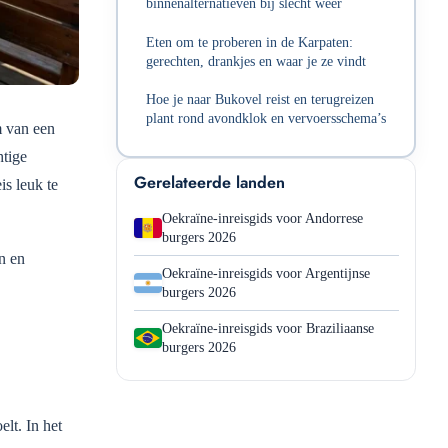
binnenalternatieven bij slecht weer
Eten om te proberen in de Karpaten:
gerechten, drankjes en waar je ze vindt
Hoe je naar Bukovel reist en terugreizen
plant rond avondklok en vervoersschema’s
m van een
htige
Gerelateerde landen
is leuk te
Oekraïne-inreisgids voor Andorrese
burgers 2026
n en
Oekraïne-inreisgids voor Argentijnse
burgers 2026
Oekraïne-inreisgids voor Braziliaanse
burgers 2026
elt. In het