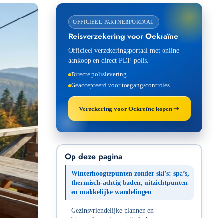
OFFICIEEL PARTNERPORTAAL
Reisverzekering voor Oekraïne
Officieel verzekeringsportaal met online
aankoop en direct PDF-polis.
Directe polislevering
Geaccepteerd voor toegangscontroles
Verzekering voor Oekraïne kopen
Op deze pagina
Winterhoogtepunten zonder ski’s: spa’s,
thermisch-achtig baden, uitzichtpunten
en makkelijke wandelingen
Gezinsvriendelijke plannen en