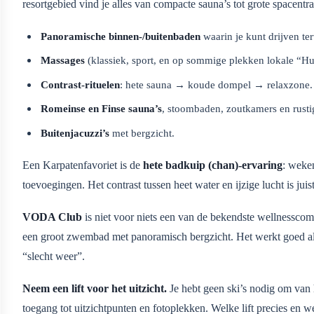
resortgebied vind je alles van compacte sauna’s tot grote spacen
Panoramische binnen-/buitenbaden
waarin je kunt drijven te
Massages
(klassiek, sport, en op sommige plekken lokale “Hut
Contrast-rituelen
: hete sauna → koude dompel → relaxzone.
Romeinse en Finse sauna’s
, stoombaden, zoutkamers en rusti
Buitenjacuzzi’s
met bergzicht.
Een Karpatenfavoriet is de
hete badkuip (chan)-ervaring
: weke
toevoegingen. Het contrast tussen heet water en ijzige lucht is jui
VODA Club
is niet voor niets een van de bekendste wellnessco
een groot zwembad met panoramisch bergzicht. Het werkt goed als 
“slecht weer”.
Neem een lift voor het uitzicht.
Je hebt geen ski’s nodig om van h
toegang tot uitzichtpunten en fotoplekken. Welke lift precies en w