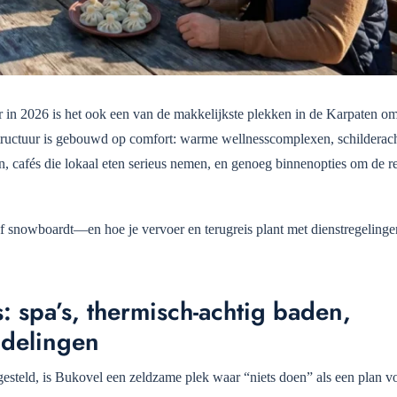
ar in 2026 is het ook een van de makkelijkste plekken in de Karpaten o
rastructuur is gebouwd op comfort: warme wellnesscomplexen, schilderac
n, cafés die lokaal eten serieus nemen, en genoeg binnenopties om de re
 of snowboardt—en hoe je vervoer en terugreis plant met dienstregelinge
 spa’s, thermisch-achtig baden,
ndelingen
tgesteld, is Bukovel een zeldzame plek waar “niets doen” als een plan vo