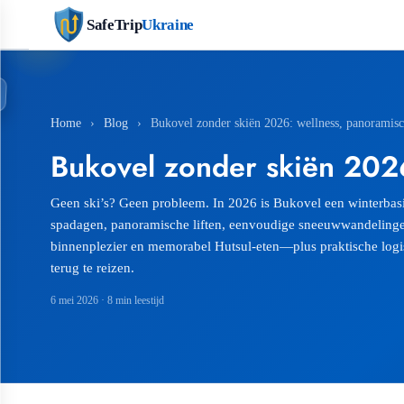
SafeTrip
Ukraine
Home
›
Blog
›
Bukovel zonder skiën 2026: wellness, panoramische
Bukovel zonder skiën 2026:
Geen ski’s? Geen probleem. In 2026 is Bukovel een winterbasi
spadagen, panoramische liften, eenvoudige sneeuwwandelingen
binnenplezier en memorabel Hutsul-eten—plus praktische logis
terug te reizen.
6 mei 2026
· 8 min leestijd