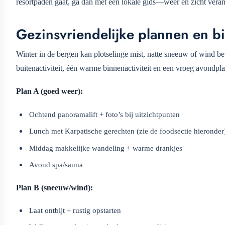
resortpaden gaat, ga dan met een lokale gids—weer en zicht veran
Gezinsvriendelijke plannen en bi
Winter in de bergen kan plotselinge mist, natte sneeuw of wind b
buitenactiviteit, één warme binnenactiviteit en een vroeg avondpla
Plan A (goed weer):
Ochtend panoramalift + foto’s bij uitzichtpunten
Lunch met Karpatische gerechten (zie de foodsectie hieronder
Middag makkelijke wandeling + warme drankjes
Avond spa/sauna
Plan B (sneeuw/wind):
Laat ontbijt + rustig opstarten