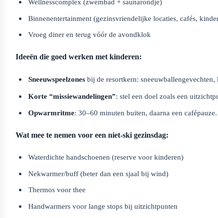
Wellnesscomplex (zwembad + saunarondje)
Binnenentertainment (gezinsvriendelijke locaties, cafés, kind
Vroeg diner en terug vóór de avondklok
Ideeën die goed werken met kinderen:
Sneeuwspeelzones
bij de resortkern: sneeuwballengevechten, k
Korte “missiewandelingen”
: stel een doel zoals een uitzich
Opwarmritme
: 30–60 minuten buiten, daarna een cafépauze. 
Wat mee te nemen voor een niet-ski gezinsdag:
Waterdichte handschoenen (reserve voor kinderen)
Nekwarmer/buff (beter dan een sjaal bij wind)
Thermos voor thee
Handwarmers voor lange stops bij uitzichtpunten