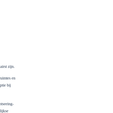
irst zijn.
ruimtes en
tie bij
htseeing-
lijkse