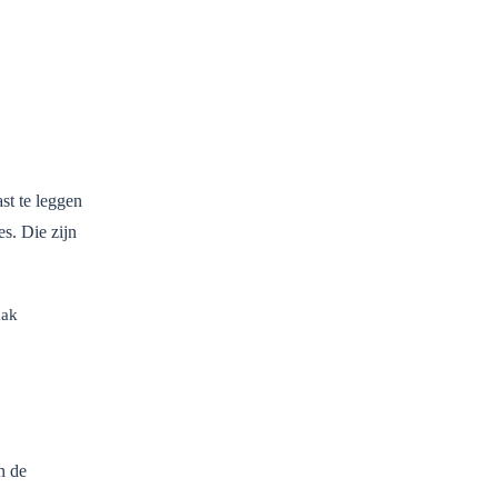
st te leggen
s. Die zijn
aak
n de