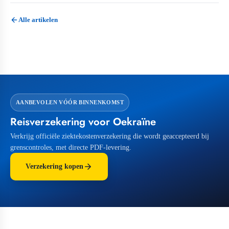
Alle artikelen
AANBEVOLEN VÓÓR BINNENKOMST
Reisverzekering voor Oekraïne
Verkrijg officiële ziektekostenverzekering die wordt geaccepteerd bij
grenscontroles, met directe PDF-levering.
Verzekering kopen