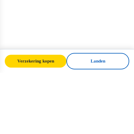
Verzekering kopen
Landen
SafeTrip
Ukraine
Uw betrouwbare gids voor veilig reizen
naar Oekraïne. Visumregels, verzekering en
praktisch advies voor elke nationaliteit.
Verzekering voor Oekraïne kopen →