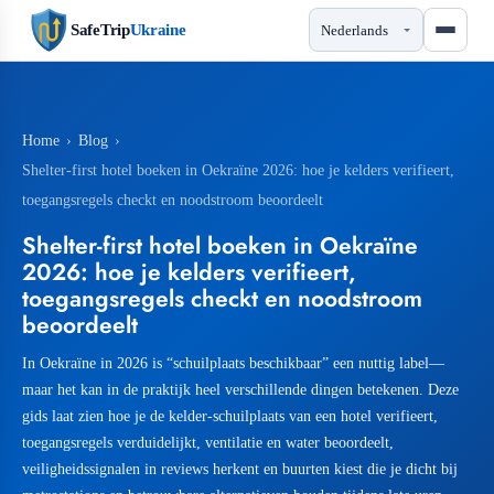
SafeTrip
Ukraine
Home
›
Blog
›
Shelter-first hotel boeken in Oekraïne 2026: hoe je kelders verifieert,
toegangsregels checkt en noodstroom beoordeelt
Shelter-first hotel boeken in Oekraïne
2026: hoe je kelders verifieert,
toegangsregels checkt en noodstroom
beoordeelt
In Oekraïne in 2026 is “schuilplaats beschikbaar” een nuttig label—
maar het kan in de praktijk heel verschillende dingen betekenen. Deze
gids laat zien hoe je de kelder-schuilplaats van een hotel verifieert,
toegangsregels verduidelijkt, ventilatie en water beoordeelt,
veiligheidssignalen in reviews herkent en buurten kiest die je dicht bij