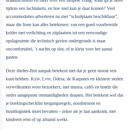
draaddichtheid en meer over één simpele vraag: waar ga je heen
tijdens een luchtalarm, en hoe snel kun je daar komen? Veel
accommodaties adverteren nu met “schuilplaats beschikbaar”,
maar die frase kan alles betekenen: van een goed voorbereide
kelder met verlichting en zitplaatsen tot een eenvoudige
opslagruimte die technisch gezien ondergronds is maar
oncomfortabel, ’s nachts op slot, of te klein voor het aantal
gasten.
Deze shelter-first aanpak betekent niet dat je geen mooie reis
kunt hebben. Kyiv, Lviv, Odesa, de Karpaten en kleinere steden
verwelkomen weer bezoekers, met musea, cafés en hotels die
onder aangepaste omstandigheden draaien. Het betekent wel dat
je boekingschecklist toegangsregels, noodstroom en
buurtlogistiek moet bevatten—zeker als je laat aankomt, met
kinderen reist of op afstand werkt.