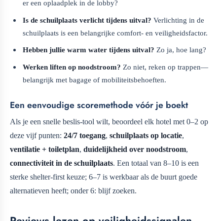
er een oplaadplek in de lobby?
Is de schuilplaats verlicht tijdens uitval?
Verlichting in de
schuilplaats is een belangrijke comfort- en veiligheidsfactor.
Hebben jullie warm water tijdens uitval?
Zo ja, hoe lang?
Werken liften op noodstroom?
Zo niet, reken op trappen—
belangrijk met bagage of mobiliteitsbehoeften.
Een eenvoudige scoremethode vóór je boekt
Als je een snelle beslis-tool wilt, beoordeel elk hotel met 0–2 op
deze vijf punten:
24/7 toegang
,
schuilplaats op locatie
,
ventilatie + toiletplan
,
duidelijkheid over noodstroom
,
connectiviteit in de schuilplaats
. Een totaal van 8–10 is een
sterke shelter-first keuze; 6–7 is werkbaar als de buurt goede
alternatieven heeft; onder 6: blijf zoeken.
Reviews lezen op veiligheidssignalen