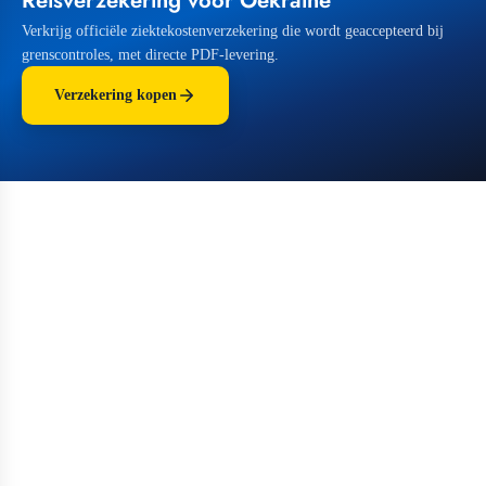
Verkrijg officiële ziektekostenverzekering die wordt geaccepteerd bij
grenscontroles, met directe PDF-levering.
Verzekering kopen