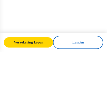
Verzekering kopen
Landen
SafeTrip
Ukraine
Uw betrouwbare gids voor veilig reizen
naar Oekraïne. Visumregels, verzekering en
praktisch advies voor elke nationaliteit.
Verzekering voor Oekraïne kopen →
SNELLE LINKS