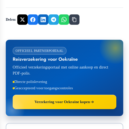
Delen:
OFFICIEEL PARTNERPORTAAL
Reisverzekering voor Oekraïne
Officieel verzekeringsportaal met online aankoop en direct
PDF-polis.
Directe polislevering
Geaccepteerd voor toegangscontroles
Verzekering voor Oekraïne kopen