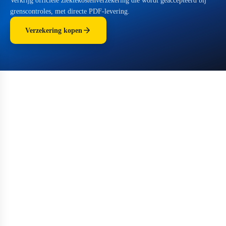
Verkrijg officiële ziektekostenverzekering die wordt geaccepteerd bij
grenscontroles, met directe PDF-levering.
Verzekering kopen