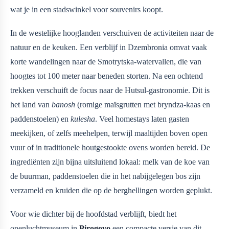
wat je in een stadswinkel voor souvenirs koopt.
In de westelijke hooglanden verschuiven de activiteiten naar de
natuur en de keuken. Een verblijf in Dzembronia omvat vaak
korte wandelingen naar de Smotrytska-watervallen, die van
hoogtes tot 100 meter naar beneden storten. Na een ochtend
trekken verschuift de focus naar de Hutsul-gastronomie. Dit is
het land van
banosh
(romige maïsgrutten met bryndza-kaas en
paddenstoelen) en
kulesha
. Veel homestays laten gasten
meekijken, of zelfs meehelpen, terwijl maaltijden boven open
vuur of in traditionele houtgestookte ovens worden bereid. De
ingrediënten zijn bijna uitsluitend lokaal: melk van de koe van
de buurman, paddenstoelen die in het nabijgelegen bos zijn
verzameld en kruiden die op de berghellingen worden geplukt.
Voor wie dichter bij de hoofdstad verblijft, biedt het
openluchtmuseum in
Pirogovo
een compacte versie van dit