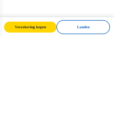
Verzekering kopen
Landen
SafeTrip
Ukraine
Uw betrouwbare gids voor veilig reizen
naar Oekraïne. Visumregels, verzekering en
praktisch advies voor elke nationaliteit.
Verzekering voor Oekraïne kopen →
SNELLE LINKS
Home
Landen