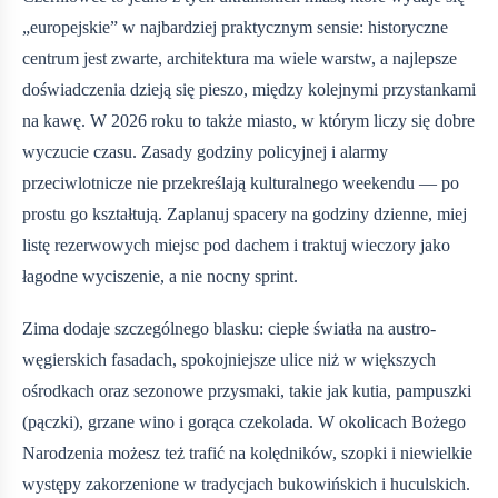
„europejskie” w najbardziej praktycznym sensie: historyczne
centrum jest zwarte, architektura ma wiele warstw, a najlepsze
doświadczenia dzieją się pieszo, między kolejnymi przystankami
na kawę. W 2026 roku to także miasto, w którym liczy się dobre
wyczucie czasu. Zasady godziny policyjnej i alarmy
przeciwlotnicze nie przekreślają kulturalnego weekendu — po
prostu go kształtują. Zaplanuj spacery na godziny dzienne, miej
listę rezerwowych miejsc pod dachem i traktuj wieczory jako
łagodne wyciszenie, a nie nocny sprint.
Zima dodaje szczególnego blasku: ciepłe światła na austro-
węgierskich fasadach, spokojniejsze ulice niż w większych
ośrodkach oraz sezonowe przysmaki, takie jak kutia, pampuszki
(pączki), grzane wino i gorąca czekolada. W okolicach Bożego
Narodzenia możesz też trafić na kolędników, szopki i niewielkie
występy zakorzenione w tradycjach bukowińskich i huculskich.