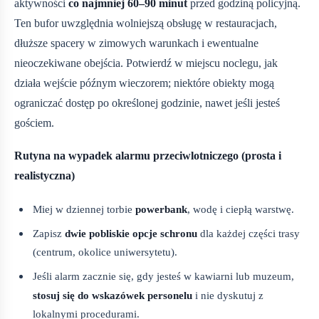
aktywności
co najmniej 60–90 minut
przed godziną policyjną.
Ten bufor uwzględnia wolniejszą obsługę w restauracjach,
dłuższe spacery w zimowych warunkach i ewentualne
nieoczekiwane obejścia. Potwierdź w miejscu noclegu, jak
działa wejście późnym wieczorem; niektóre obiekty mogą
ograniczać dostęp po określonej godzinie, nawet jeśli jesteś
gościem.
Rutyna na wypadek alarmu przeciwlotniczego (prosta i
realistyczna)
Miej w dziennej torbie
powerbank
, wodę i ciepłą warstwę.
Zapisz
dwie pobliskie opcje schronu
dla każdej części trasy
(centrum, okolice uniwersytetu).
Jeśli alarm zacznie się, gdy jesteś w kawiarni lub muzeum,
stosuj się do wskazówek personelu
i nie dyskutuj z
lokalnymi procedurami.