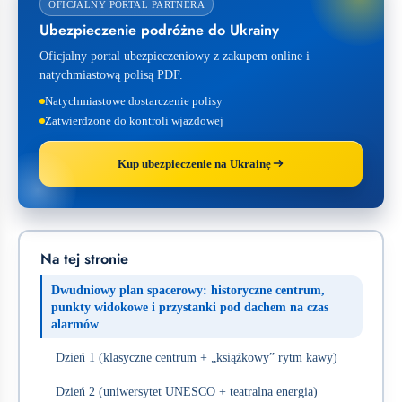
OFICJALNY PORTAL PARTNERA
Ubezpieczenie podróżne do Ukrainy
Oficjalny portal ubezpieczeniowy z zakupem online i
natychmiastową polisą PDF.
Natychmiastowe dostarczenie polisy
Zatwierdzone do kontroli wjazdowej
Kup ubezpieczenie na Ukrainę
Na tej stronie
Dwudniowy plan spacerowy: historyczne centrum,
punkty widokowe i przystanki pod dachem na czas
alarmów
Dzień 1 (klasyczne centrum + „książkowy” rytm kawy)
Dzień 2 (uniwersytet UNESCO + teatralna energia)