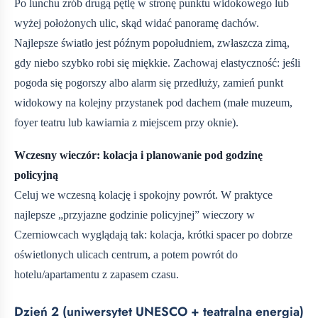
Po lunchu zrób drugą pętlę w stronę punktu widokowego lub
wyżej położonych ulic, skąd widać panoramę dachów.
Najlepsze światło jest późnym popołudniem, zwłaszcza zimą,
gdy niebo szybko robi się miękkie. Zachowaj elastyczność: jeśli
pogoda się pogorszy albo alarm się przedłuży, zamień punkt
widokowy na kolejny przystanek pod dachem (małe muzeum,
foyer teatru lub kawiarnia z miejscem przy oknie).
Wczesny wieczór: kolacja i planowanie pod godzinę
policyjną
Celuj we wczesną kolację i spokojny powrót. W praktyce
najlepsze „przyjazne godzinie policyjnej” wieczory w
Czerniowcach wyglądają tak: kolacja, krótki spacer po dobrze
oświetlonych ulicach centrum, a potem powrót do
hotelu/apartamentu z zapasem czasu.
Dzień 2 (uniwersytet UNESCO + teatralna energia)