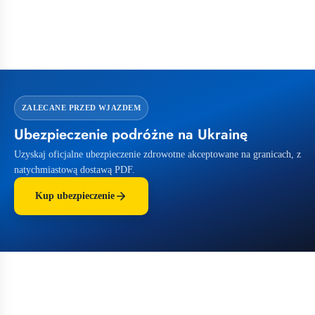
ZALECANE PRZED WJAZDEM
Ubezpieczenie podróżne na Ukrainę
Uzyskaj oficjalne ubezpieczenie zdrowotne akceptowane na granicach, z
natychmiastową dostawą PDF.
Kup ubezpieczenie