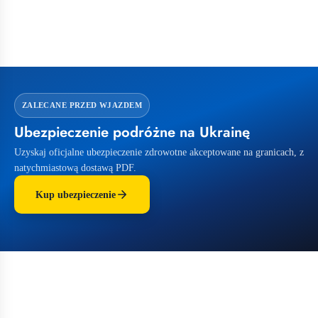
ZALECANE PRZED WJAZDEM
Ubezpieczenie podróżne na Ukrainę
Uzyskaj oficjalne ubezpieczenie zdrowotne akceptowane na granicach, z
natychmiastową dostawą PDF.
Kup ubezpieczenie