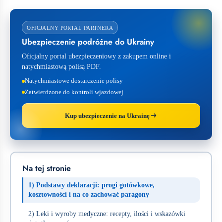
OFICJALNY PORTAL PARTNERA
Ubezpieczenie podróżne do Ukrainy
Oficjalny portal ubezpieczeniowy z zakupem online i
natychmiastową polisą PDF.
Natychmiastowe dostarczenie polisy
Zatwierdzone do kontroli wjazdowej
Kup ubezpieczenie na Ukrainę
Na tej stronie
1) Podstawy deklaracji: progi gotówkowe,
kosztowności i na co zachować paragony
2) Leki i wyroby medyczne: recepty, ilości i wskazówki