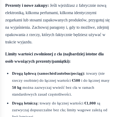
Prezenty i nowe zakupy:
Jeśli wjeżdżasz z fabrycznie nową
elektroniką, kilkoma perfumami, kilkoma identycznymi
zegarkami lub stosami zapakowanych produktów, przygotuj się
na wyjaśnienia. Zachowuj paragony i, gdy to możliwe, zdejmij
opakowania z rzeczy, których faktycznie będziesz używać w
trakcie wyjazdu.
Limity wartości zwolnionej z cła (najbardziej istotne dla
osób wwożących prezenty/pamiątki):
Drogą lądową (samochód/autobus/pociąg):
towary (nie
rzeczy osobiste) do łącznej wartości
€500
i do łącznej masy
50 kg
można zazwyczaj wwieźć bez cła w ramach
standardowych zasad częstotliwości.
Drogą lotniczą:
towary do łącznej wartości
€1,000
są
zazwyczaj dopuszczalne bez cła; limity wagowe zależą od
linii lotniczej.