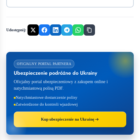
Udostępnij:
OFICJALNY PORTAL PARTNERA
Ubezpieczenie podróżne do Ukrainy
Oficjalny portal ubezpieczeniowy z zakupem online i
natychmiastową polisą PDF.
Natychmiastowe dostarczenie polisy
Zatwierdzone do kontroli wjazdowej
Kup ubezpieczenie na Ukrainę