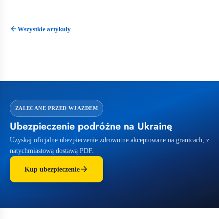
Wszystkie artykuły
ZALECANE PRZED WJAZDEM
Ubezpieczenie podróżne na Ukrainę
Uzyskaj oficjalne ubezpieczenie zdrowotne akceptowane na granicach, z
natychmiastową dostawą PDF.
Kup ubezpieczenie