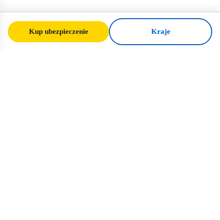
Kup ubezpieczenie
Kraje
SafeTrip
Ukraine
Twój zaufany przewodnik po bezpiecznej
podróży na Ukrainę. Zasady wizowe,
ubezpieczenie i praktyczne porady dla
każdej narodowości.
Kup ubezpieczenie na Ukrainę →
SZYBKIE LINKI
Strona główna
Kraje
Artykuły podróżnicze