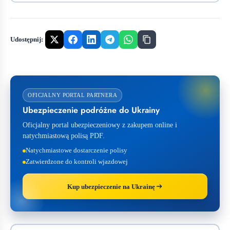
Udostępnij:
OFICJALNY PORTAL PARTNERA
Ubezpieczenie podróżne do Ukrainy
Oficjalny portal ubezpieczeniowy z zakupem online i
natychmiastową polisą PDF.
Natychmiastowe dostarczenie polisy
Zatwierdzone do kontroli wjazdowej
Kup ubezpieczenie na Ukrainę