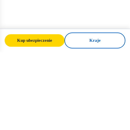
Kup ubezpieczenie
Kraje
SafeTrip
Ukraine
Twój zaufany przewodnik po bezpiecznej
podróży na Ukrainę. Zasady wizowe,
ubezpieczenie i praktyczne porady dla
każdej narodowości.
Kup ubezpieczenie na Ukrainę →
SZYBKIE LINKI