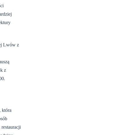
ci
rdziej
ektury
cej Lwów z
muszą
k z
00.
 która
osób
restauracji