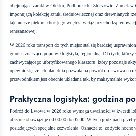
obejmująca zamki w Olesku, Podhorcach i Złoczowie. Zamek w Ol
imponującą kolekcję sztuki średniowiecznej oraz drewnianych r
tajemnicze piękno; choć jego wnętrza wciąż przechodzą renowację
renesansowej.
W 2026 roku transport do tych miejsc stał się bardziej usprawni
granicą znacząco poprawił logistykę regionalną. Dla tych, którz
zachwycającego ufortyfikowanego klasztoru, który pozostaje ak
upewnić się, że ich plan dnia pozwala na powrót do Lwowa na d
przewodnikiem jest obecnie układana tak, by maksymalnie wykor
Praktyczna logistyka: godzina po
Podróż do Lwowa w 2026 roku wymaga uważności w kwestii lokal
obecnie obowiązuje od 00:00 do 05:00. W tych godzinach przebyw
posiadających specjalne zezwolenia. Oznacza to, że życie nocne 