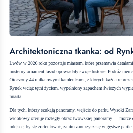
Architektoniczna tkanka: od Ryn
Lwów w 2026 roku pozostaje miastem, które przemawia detalami. 
misterny ornament fasad opowiadały swoje historie. Podróż niem
Otoczony 44 unikatowymi kamienicami, z których każda reprezent
Rynek wciąż tętni życiem, wypełniony zapachem świeżych wypie
miasta.
Dla tych, którzy szukają panoramy, wejście do parku Wysoki Zame
widokowy oferuje rozległy obraz lwowskiej panoramy — morze
miejsce, by się zorientować, zanim zanurzysz się w gęstsze parti