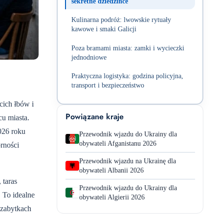
sekretne dziedzińce
Kulinarna podróż: lwowskie rytuały
kawowe i smaki Galicji
Poza bramami miasta: zamki i wycieczki
jednodniowe
Praktyczna logistyka: godzina policyjna,
transport i bezpieczeństwo
cich łbów i
Powiązane kraje
cu miasta.
026 roku
Przewodnik wjazdu do Ukrainy dla
obywateli Afganistanu 2026
rności
Przewodnik wjazdu na Ukrainę dla
obywateli Albanii 2026
 taras
Przewodnik wjazdu do Ukrainy dla
 To idealne
obywateli Algierii 2026
 zabytkach