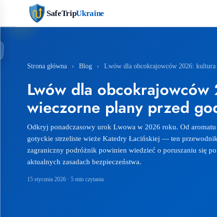
SafeTrip
Ukraine
Strona główna
›
Blog
›
Lwów dla obcokrajowców 2026: kultura k
Lwów dla obcokrajowców 20
wieczorne plany przed god
Odkryj ponadczasowy urok Lwowa w 2026 roku. Od aromatu 
gotyckie strzeliste wieże Katedry Łacińskiej — ten przewodni
zagraniczny podróżnik powinien wiedzieć o poruszaniu się po 
aktualnych zasadach bezpieczeństwa.
15 stycznia 2026
· 5 min czytania