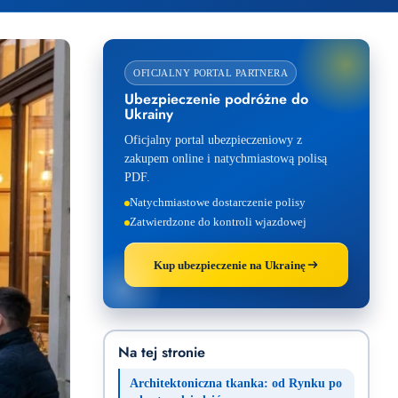
OFICJALNY PORTAL PARTNERA
Ubezpieczenie podróżne do
Ukrainy
Oficjalny portal ubezpieczeniowy z
zakupem online i natychmiastową polisą
PDF.
Natychmiastowe dostarczenie polisy
Zatwierdzone do kontroli wjazdowej
Kup ubezpieczenie na Ukrainę
Na tej stronie
Architektoniczna tkanka: od Rynku po