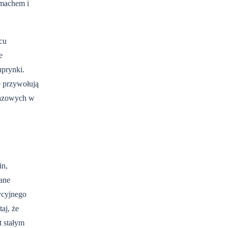
zmachem i
cu
e
prynki.
e przywołują
brazowych w
in,
ane
ycyjnego
aj, że
t stałym