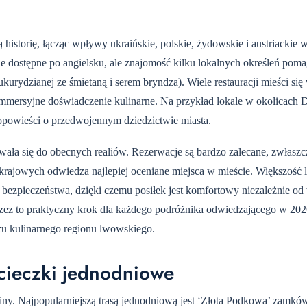
storię, łącząc wpływy ukraińskie, polskie, żydowskie i austriackie w
 dostępne po angielsku, ale znajomość kilku lokalnych określeń poma
kurydzianej ze śmietaną i serem bryndza). Wiele restauracji mieści się
mmersyjne doświadczenie kulinarne. Na przykład lokale w okolicach D
opowieści o przedwojennym dziedzictwie miasta.
owała się do obecnych realiów. Rezerwacje są bardzo zalecane, zwłasz
ajowych odwiedza najlepiej oceniane miejsca w mieście. Większość lo
 bezpieczeństwa, dzięki czemu posiłek jest komfortowy niezależnie 
rzez
to praktyczny krok dla każdego podróżnika odwiedzającego w 202
zu kulinarnego regionu lwowskiego.
cieczki jednodniowe
iny. Najpopularniejszą trasą jednodniową jest ‘Złota Podkowa’ zamkó