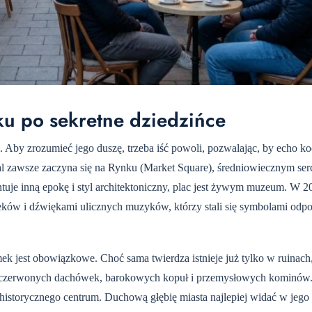
ku po sekretne dziedzińce
Aby zrozumieć jego duszę, trzeba iść powoli, pozwalając, by echo ko
al zawsze zaczyna się na Rynku (Market Square), średniowiecznym ser
uje inną epokę i styl architektoniczny, plac jest żywym muzeum. W 2
ków i dźwiękami ulicznych muzyków, którzy stali się symbolami odpo
k jest obowiązkowe. Choć sama twierdza istnieje już tylko w ruinach,
 czerwonych dachówek, barokowych kopuł i przemysłowych kominów.
e historycznego centrum. Duchową głębię miasta najlepiej widać w jego