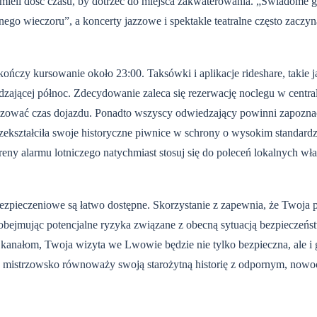
e mieli dość czasu, by dotrzeć do miejsca zakwaterowania. „Świadome 
go wieczoru”, a koncerty jazzowe i spektakle teatralne często zaczyna
ończy kursowanie około 23:00. Taksówki i aplikacje rideshare, takie 
edzającej północ. Zdecydowanie zaleca się rezerwację noclegu w centra
alizować czas dojazdu. Ponadto wszyscy odwiedzający powinni zapoznać
zekształciła swoje historyczne piwnice w schrony o wysokim standardz
ny alarmu lotniczego natychmiast stosuj się do poleceń lokalnych wła
ezpieczeniowe są łatwo dostępne. Skorzystanie z
zapewnia, że Twoja p
bejmując potencjalne ryzyka związane z obecną sytuacją bezpieczeńs
m kanałom, Twoja wizyta we Lwowie będzie nie tylko bezpieczna, ale i
óre mistrzowsko równoważy swoją starożytną historię z odpornym, now