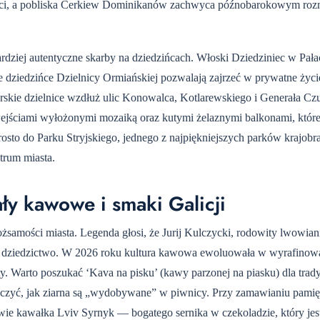
łości, a pobliska Cerkiew Dominikanów zachwyca późnobarokowym ro
ziej autentyczne skarby na dziedzińcach. Włoski Dziedziniec w Pała
e dziedzińce Dzielnicy Ormiańskiej pozwalają zajrzeć w prywatne życi
kie dzielnice wzdłuż ulic Konowalca, Kotlarewskiego i Generała Czu
 wejściami wyłożonymi mozaiką oraz kutymi żelaznymi balkonami, któr
osto do Parku Stryjskiego, jednego z najpiękniejszych parków krajo
trum miasta.
ły kawowe i smaki Galicji
żsamości miasta. Legenda głosi, że Jurij Kulczycki, rodowity lwowian
to dziedzictwo. W 2026 roku kultura kawowa ewoluowała w wyrafinow
ty. Warto poszukać ‘Kava na pisku’ (kawy parzonej na piasku) dla trad
czyć, jak ziarna są „wydobywane” w piwnicy. Przy zamawianiu pamięt
wie kawałka Lviv Syrnyk — bogatego sernika w czekoladzie, który jes