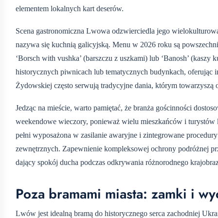
elementem lokalnych kart deserów.
Scena gastronomiczna Lwowa odzwierciedla jego wielokulturową hi
nazywa się kuchnią galicyjską. Menu w 2026 roku są powszechnie
‘Borsch with vushka’ (barszczu z uszkami) lub ‘Banosh’ (kaszy ku
historycznych piwnicach lub tematycznych budynkach, oferując i
Żydowskiej często serwują tradycyjne dania, którym towarzyszą 
Jedząc na mieście, warto pamiętać, że branża gościnności dostos
weekendowe wieczory, ponieważ wielu mieszkańców i turystów kr
pełni wyposażona w zasilanie awaryjne i zintegrowane procedury
zewnętrznych. Zapewnienie kompleksowej ochrony podróżnej p
dający spokój ducha podczas odkrywania różnorodnego krajobra
Poza bramami miasta: zamki i wy
Lwów jest idealną bramą do historycznego serca zachodniej Ukra