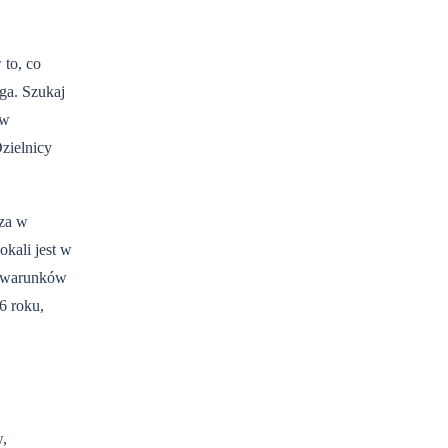
 to, co
ga. Szukaj
 w
zielnicy
cza w
kali jest w
od warunków
6 roku,
w,