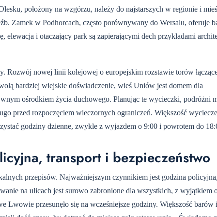
esku, położony na wzgórzu, należy do najstarszych w regionie i mieś
zeźb. Zamek w Podhorcach, często porównywany do Wersalu, oferuje ba
, elewacja i otaczający park są zapierającymi dech przykładami archit
ony. Rozwój nowej linii kolejowej o europejskim rozstawie torów łączą
y wolą bardziej wiejskie doświadczenie, wieś Uniów jest domem dla
tywnym ośrodkiem życia duchowego. Planując te wycieczki, podróżni 
ługo przed rozpoczęciem wieczornych ograniczeń. Większość wyciecze
zystać godziny dzienne, zwykle z wyjazdem o 9:00 i powrotem do 18:
licyjna, transport i bezpieczeństwo
nych przepisów. Najważniejszym czynnikiem jest godzina policyjna,
anie na ulicach jest surowo zabronione dla wszystkich, z wyjątkiem 
we Lwowie przesunęło się na wcześniejsze godziny. Większość barów i 