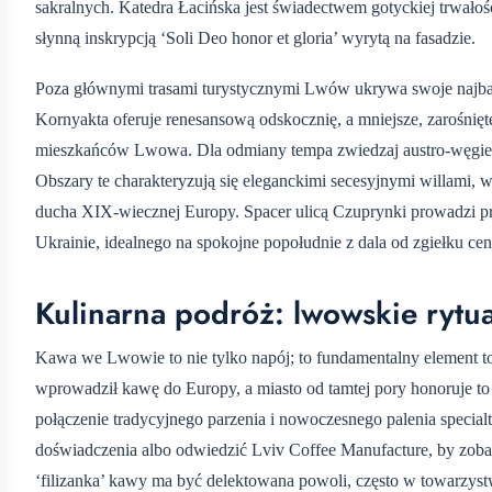
sakralnych. Katedra Łacińska jest świadectwem gotyckiej trwa
słynną inskrypcją ‘Soli Deo honor et gloria’ wyrytą na fasadzie.
Poza głównymi trasami turystycznymi Lwów ukrywa swoje najbard
Kornyakta oferuje renesansową odskocznię, a mniejsze, zarośnięt
mieszkańców Lwowa. Dla odmiany tempa zwiedzaj austro-węgiers
Obszary te charakteryzują się eleganckimi secesyjnymi willami,
ducha XIX-wiecznej Europy. Spacer ulicą Czuprynki prowadzi pr
Ukrainie, idealnego na spokojne popołudnie z dala od zgiełku cen
Kulinarna podróż: lwowskie rytua
Kawa we Lwowie to nie tylko napój; to fundamentalny element to
wprowadził kawę do Europy, a miasto od tamtej pory honoruje 
połączenie tradycyjnego parzenia i nowoczesnego palenia special
doświadczenia albo odwiedzić Lviv Coffee Manufacture, by zoba
‘filizanka’ kawy ma być delektowana powoli, często w towarzyst