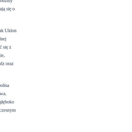
godziny
ją się o
jak Uklon
lnej
 się z
ie,
dz oraz
olisa
twa.
 głęboko
oczesnym