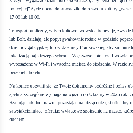
zaczyna wygaszać działalność około 22:30, aby personel i gości
policyjnej” życie nocne doprowadziło do rozwoju kultury „wczesne
17:00 lub 18:00.
Transport publiczny, w tym kultowe lwowskie tramwaje, zwykle k
lub Bolt, działają, ale popyt gwałtownie rośnie w godzinie poprz
dzielnicy galicyjskiej lub w dzielnicy Frankiwskiej, aby zminim
lokalizacją najbliższego schronu. Większość hoteli we Lwowie pr
wyposażone w Wi‑Fi i wygodne miejsca do siedzenia. W razie syre
personelu hotelu.
Na koniec upewnij się, że Twoje dokumenty podróżne i polisy ub
spełnia szczególne wymagania wjazdu do Ukrainy w 2026 roku, o
Szanując lokalne prawo i pozostając na bieżąco dzięki oficjalny
satysfakcjonująca, oferując wyjątkowe spojrzenie na miasto, kt
duchem.