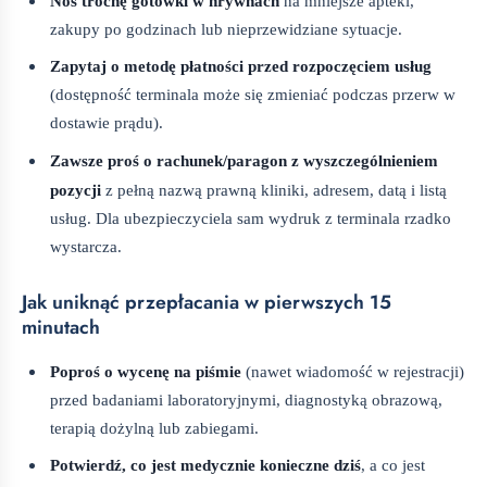
Noś trochę gotówki w hrywnach
na mniejsze apteki,
zakupy po godzinach lub nieprzewidziane sytuacje.
Zapytaj o metodę płatności przed rozpoczęciem usług
(dostępność terminala może się zmieniać podczas przerw w
dostawie prądu).
Zawsze proś o rachunek/paragon z wyszczególnieniem
pozycji
z pełną nazwą prawną kliniki, adresem, datą i listą
usług. Dla ubezpieczyciela sam wydruk z terminala rzadko
wystarcza.
Jak uniknąć przepłacania w pierwszych 15
minutach
Poproś o wycenę na piśmie
(nawet wiadomość w rejestracji)
przed badaniami laboratoryjnymi, diagnostyką obrazową,
terapią dożylną lub zabiegami.
Potwierdź, co jest medycznie konieczne dziś
, a co jest