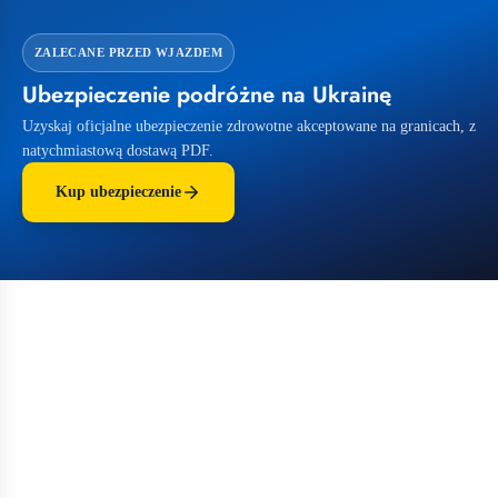
ZALECANE PRZED WJAZDEM
Ubezpieczenie podróżne na Ukrainę
Uzyskaj oficjalne ubezpieczenie zdrowotne akceptowane na granicach, z
natychmiastową dostawą PDF.
Kup ubezpieczenie