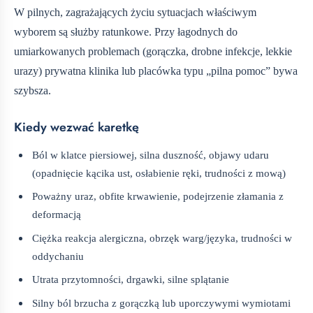
W pilnych, zagrażających życiu sytuacjach właściwym
wyborem są służby ratunkowe. Przy łagodnych do
umiarkowanych problemach (gorączka, drobne infekcje, lekkie
urazy) prywatna klinika lub placówka typu „pilna pomoc” bywa
szybsza.
Kiedy wezwać karetkę
Ból w klatce piersiowej, silna duszność, objawy udaru
(opadnięcie kącika ust, osłabienie ręki, trudności z mową)
Poważny uraz, obfite krwawienie, podejrzenie złamania z
deformacją
Ciężka reakcja alergiczna, obrzęk warg/języka, trudności w
oddychaniu
Utrata przytomności, drgawki, silne splątanie
Silny ból brzucha z gorączką lub uporczywymi wymiotami