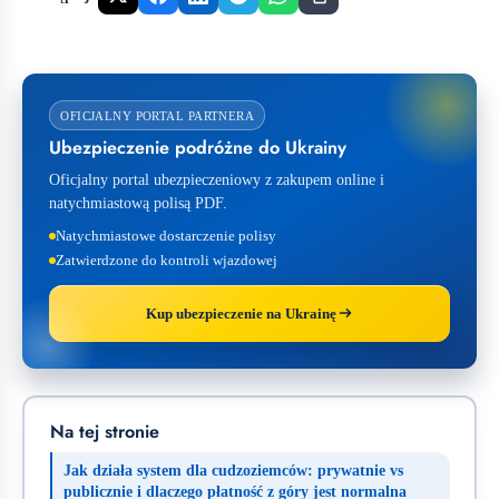
OFICJALNY PORTAL PARTNERA
Ubezpieczenie podróżne do Ukrainy
Oficjalny portal ubezpieczeniowy z zakupem online i
natychmiastową polisą PDF.
Natychmiastowe dostarczenie polisy
Zatwierdzone do kontroli wjazdowej
Kup ubezpieczenie na Ukrainę
Na tej stronie
Jak działa system dla cudzoziemców: prywatnie vs
publicznie i dlaczego płatność z góry jest normalna