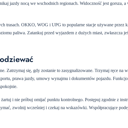
nikaj jazdy nocą we wschodnich regionach. Widoczność jest gorsza, a
nych trasach. OKKO, WOG i UPG to popularne stacje używane przez 
poziomu paliwa. Zatankuj przed wyjazdem z dużych miast, zwłaszcza jeśl
podziewać
e. Zatrzymaj się, gdy zostanie to zasygnalizowane. Trzymaj ręce na 
aszportu, prawa jazdy, umowy wynajmu i dokumentów pojazdu. Funkcjo
spokojnie.
żartuj i nie próbuj omijać punktu kontrolnego. Postępuj zgodnie z inst
trzymać, zwolnij wcześniej i czekaj na wskazówki. Współpracujące pode