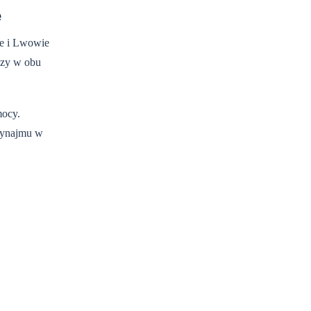
e
ie i Lwowie
czy w obu
mocy.
 wynajmu w