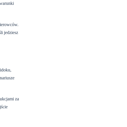
 warunki
kierowców.
i jedziesz
widoku,
nariusze
rukcjami za
jście