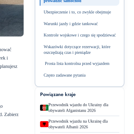
prowadzić samochód
Ubezpieczenie i to, co zwykle obejmuje
Warunki jazdy i gdzie tankować
Kontrole wojskowe i czego się spodziewać
Wskazówki dotyczące rezerwacji, które
chować
oszczędzają czas i pieniądze
ek i
Prosta lista kontrolna przed wyjazdem
planujesz
Często zadawane pytania
Powiązane kraje
Przewodnik wjazdu do Ukrainy dla
go
obywateli Afganistanu 2026
d. Zabierz
Przewodnik wjazdu na Ukrainę dla
obywateli Albanii 2026