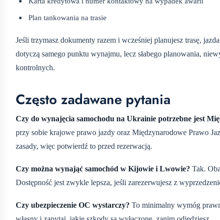
Karta kredytowa i numer kontaktowy na wypadek awarii
Plan tankowania na trasie
Jeśli trzymasz dokumenty razem i wcześniej planujesz trasę, ja
dotyczą samego punktu wynajmu, lecz słabego planowania, niewys
kontrolnych.
Często zadawane pytania
Czy do wynajęcia samochodu na Ukrainie potrzebne jest M
przy sobie krajowe prawo jazdy oraz Międzynarodowe Prawo Jaz
zasady, więc potwierdź to przed rezerwacją.
Czy można wynająć samochód w Kijowie i Lwowie?
Tak. Oba
Dostępność jest zwykle lepsza, jeśli zarezerwujesz z wyprzedzen
Czy ubezpieczenie OC wystarczy?
To minimalny wymóg prawny,
własny i zapytaj, jakie szkody są wyłączone, zanim odjedziesz.