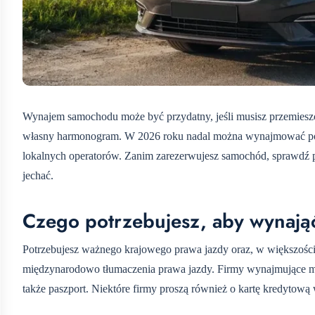
Wynajem samochodu może być przydatny, jeśli musisz przemieszc
własny harmonogram. W 2026 roku nadal można wynajmować po
lokalnych operatorów. Zanim zarezerwujesz samochód, sprawdź po
jechać.
Czego potrzebujesz, aby wynają
Potrzebujesz ważnego krajowego prawa jazdy oraz, w większoś
międzynarodowo tłumaczenia prawa jazdy. Firmy wynajmujące mog
także paszport. Niektóre firmy proszą również o kartę kredyto