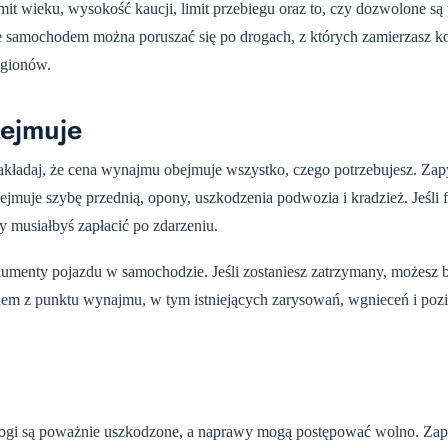
it wieku, wysokość kaucji, limit przebiegu oraz to, czy dozwolone są
 że samochodem można poruszać się po drogach, z których zamierzasz ko
egionów.
bejmuje
kładaj, że cena wynajmu obejmuje wszystko, czego potrzebujesz. Zapy
ejmuje szybę przednią, opony, uszkodzenia podwozia i kradzież. Jeśli f
y musiałbyś zapłacić po zdarzeniu.
enty pojazdu w samochodzie. Jeśli zostaniesz zatrzymany, możesz 
dem z punktu wynajmu, w tym istniejących zarysowań, wgnieceń i poz
rogi są poważnie uszkodzone, a naprawy mogą postępować wolno. Zap