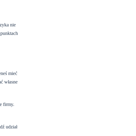
zyka nie
 punktach
eneś mieć
ać własne
 firmy.
dź udział