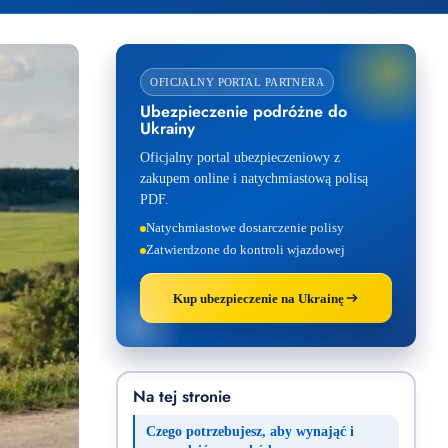
OFICJALNY PORTAL PARTNERA
Ubezpieczenie podróżne do
Ukrainy
Oficjalny portal ubezpieczeniowy z
zakupem online i natychmiastową polisą
PDF.
Natychmiastowe dostarczenie polisy
Zatwierdzone do kontroli wjazdowej
Kup ubezpieczenie na Ukrainę
Na tej stronie
Czego potrzebujesz, aby wynająć i