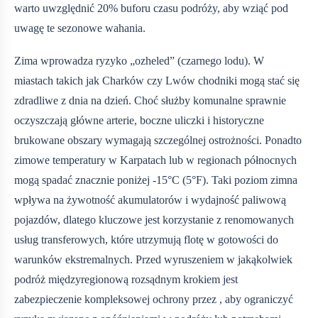
warto uwzględnić 20% buforu czasu podróży, aby wziąć pod
uwagę te sezonowe wahania.
Zima wprowadza ryzyko „ozheled” (czarnego lodu). W
miastach takich jak Charków czy Lwów chodniki mogą stać się
zdradliwe z dnia na dzień. Choć służby komunalne sprawnie
oczyszczają główne arterie, boczne uliczki i historyczne
brukowane obszary wymagają szczególnej ostrożności. Ponadto
zimowe temperatury w Karpatach lub w regionach północnych
mogą spadać znacznie poniżej -15°C (5°F). Taki poziom zimna
wpływa na żywotność akumulatorów i wydajność paliwową
pojazdów, dlatego kluczowe jest korzystanie z renomowanych
usług transferowych, które utrzymują flotę w gotowości do
warunków ekstremalnych. Przed wyruszeniem w jakąkolwiek
podróż międzyregionową rozsądnym krokiem jest
zabezpieczenie kompleksowej ochrony przez
, aby ograniczyć