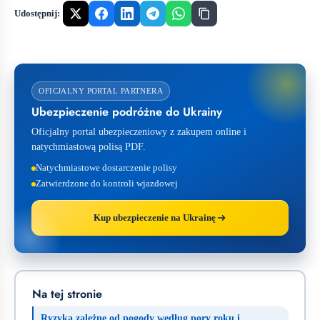
Udostępnij:
OFICJALNY PORTAL PARTNERA
Ubezpieczenie podróżne do Ukrainy
Oficjalny portal ubezpieczeniowy z zakupem online i
natychmiastową polisą PDF.
Natychmiastowe dostarczenie polisy
Zatwierdzone do kontroli wjazdowej
Kup ubezpieczenie na Ukrainę
Na tej stronie
Ryzyka zależne od pogody według pory roku i