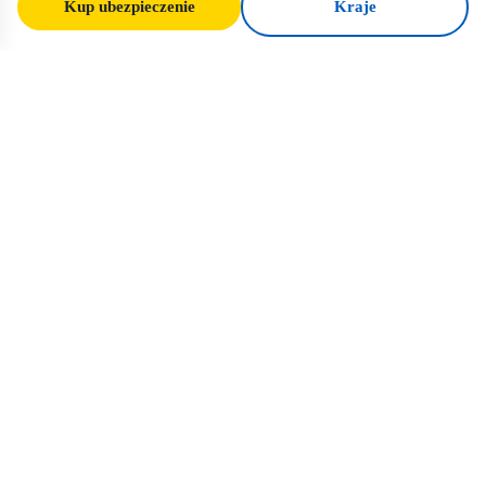
Kup ubezpieczenie
Kraje
SafeTrip
Ukraine
Twój zaufany przewodnik po bezpiecznej
podróży na Ukrainę. Zasady wizowe,
ubezpieczenie i praktyczne porady dla
każdej narodowości.
Kup ubezpieczenie na Ukrainę →
SZYBKIE LINKI
Strona główna
Kraje
Artykuły podróżnicze
Ubezpieczenie
O nas