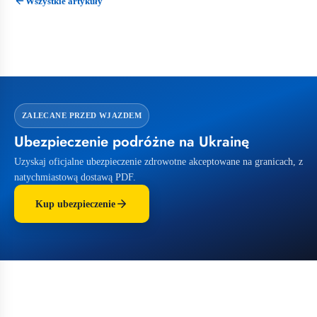
Wszystkie artykuły
ZALECANE PRZED WJAZDEM
Ubezpieczenie podróżne na Ukrainę
Uzyskaj oficjalne ubezpieczenie zdrowotne akceptowane na granicach, z
natychmiastową dostawą PDF.
Kup ubezpieczenie