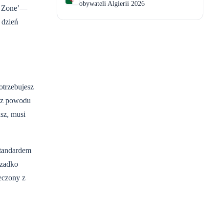
obywateli Algierii 2026
ed Zone’—
 dzień
otrzebujesz
ń z powodu
sz, musi
standardem
rzadko
leczony z