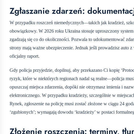
Zgłaszanie zdarzeń: dokumentacj
W przypadku roszczeń niemedycznych—takich jak kradzież, szk
obowiązkowy. W 2026 roku Ukraina stosuje uproszczony system ‘E
zgadzają się co do okoliczności. Pozwala to udokumentować zda
strony mają ważne ubezpieczenie. Jednak jeśli prowadzisz auto 
oficjalny raport.
Gdy policja przyjedzie, dopilnuj, aby przekazano Ci kopię ‘Prot
ryzyk, które w niektórych regionach nadal są realne—policja mus
opuszczaj miejsca zdarzenia, dopóki nie otrzymasz imienia i naz
elektronicznego. W przypadku kradzieży, szczególnie w miejsca
Rynek, zgłoszenie na policję musi zostać złożone w ciągu 24 god
‘zgubionych’; wymagają dowodu ‘kradzieży’ w postaci formalneg
Złożenie roszczenia: terminy, t