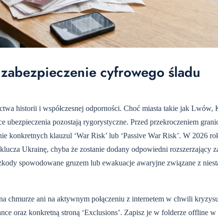
zabezpieczenie cyfrowego śladu
wa historii i współczesnej odporności. Choć miasta takie jak Lwów, 
ce ubezpieczenia pozostają rygorystyczne. Przed przekroczeniem grani
enie konkretnych klauzul ‘War Risk’ lub ‘Passive War Risk’. W 2026 ro
ucza Ukrainę, chyba że zostanie dodany odpowiedni rozszerzający z
szkody spowodowane gruzem lub ewakuacje awaryjne związane z niesta
 na chmurze ani na aktywnym połączeniu z internetem w chwili kryzys
ce oraz konkretną stroną ‘Exclusions’. Zapisz je w folderze offline w t