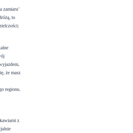
a zamiaru’
różą, to
ielczości;
kalne
wój
d wyjazdem,
ię, że masz
go regionu.
kawiarni z
jalnie