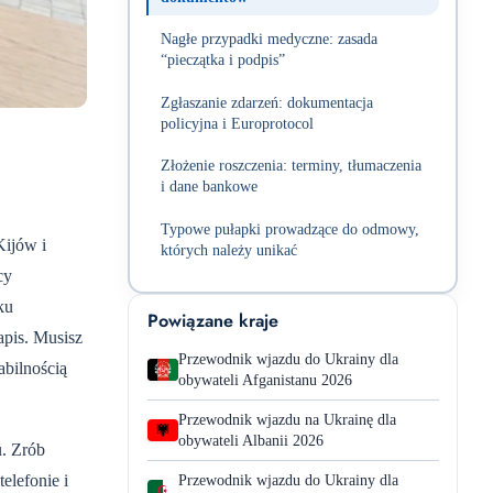
Nagłe przypadki medyczne: zasada
“pieczątka i podpis”
Zgłaszanie zdarzeń: dokumentacja
policyjna i Europrotocol
Złożenie roszczenia: terminy, tłumaczenia
i dane bankowe
Typowe pułapki prowadzące do odmowy,
Kijów i
których należy unikać
cy
ku
Powiązane kraje
apis. Musisz
Przewodnik wjazdu do Ukrainy dla
bilnością
obywateli Afganistanu 2026
Przewodnik wjazdu na Ukrainę dla
obywateli Albanii 2026
u. Zrób
elefonie i
Przewodnik wjazdu do Ukrainy dla