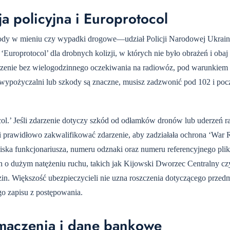
a policyjna i Europrotocol
ody w mieniu czy wypadki drogowe—udział Policji Narodowej Ukrainy
uroprotocol’ dla drobnych kolizji, w których nie było obrażeń i obaj
rzenie bez wielogodzinnego oczekiwania na radiowóz, pod warunkiem 
z wypożyczalni lub szkody są znaczne, musisz zadzwonić pod 102 i poc
ocol.’ Jeśli zdarzenie dotyczy szkód od odłamków dronów lub uderzeń 
i prawidłowo zakwalifikować zdarzenie, aby zadziałała ochrona ‘War R
wiska funkcjonariusza, numeru odznaki oraz numeru referencyjnego pli
ch o dużym natężeniu ruchu, takich jak Kijowski Dworzec Centralny c
zin. Większość ubezpieczycieli nie uzna roszczenia dotyczącego prze
o zapisu z postępowania.
łumaczenia i dane bankowe