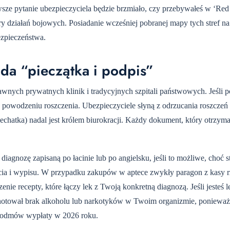
rwsze pytanie ubezpieczyciela będzie brzmiało, czy przebywałeś w ‘R
 działań bojowych. Posiadanie wcześniej pobranej mapy tych stref na
ezpieczeństwa.
da “pieczątka i podpis”
nych prywatnych klinik i tradycyjnych szpitali państwowych. Jeśli p
powodzeniu roszczenia. Ubezpieczyciele słyną z odrzucania roszcze
chatka) nadal jest królem biurokracji. Każdy dokument, który otrzyma
agnozę zapisaną po łacinie lub po angielsku, jeśli to możliwe, choć 
ęcia i wypisu. W przypadku zakupów w aptece zwykły paragon z kasy 
nie recepty, które łączy lek z Twoją konkretną diagnozą. Jeśli jesteś 
notował brak alkoholu lub narkotyków w Twoim organizmie, ponieważ
ną odmów wypłaty w 2026 roku.