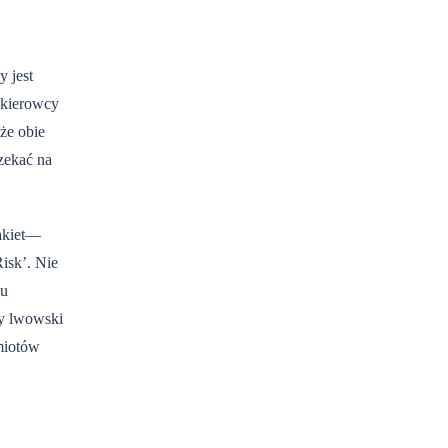
 jest
 kierowcy
że obie
zekać na
rakiet—
isk’. Nie
ku
zy lwowski
dmiotów