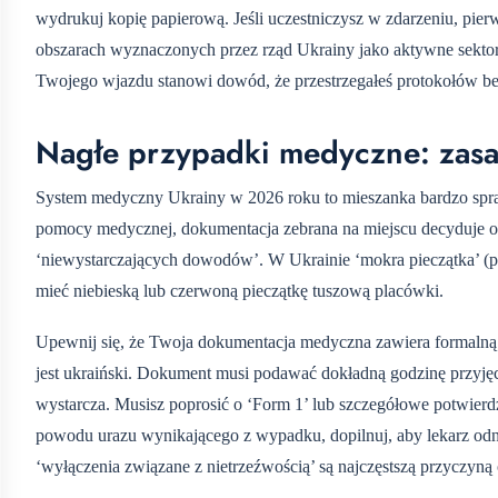
wydrukuj kopię papierową. Jeśli uczestniczysz w zdarzeniu, pie
obszarach wyznaczonych przez rząd Ukrainy jako aktywne sektory
Twojego wjazdu stanowi dowód, że przestrzegałeś protokołów b
Nagłe przypadki medyczne: zasa
System medyczny Ukrainy w 2026 roku to mieszanka bardzo spraw
pomocy medycznej, dokumentacja zebrana na miejscu decyduje o 
‘niewystarczających dowodów’. W Ukrainie ‘mokra pieczątka’ (pe
mieć niebieską lub czerwoną pieczątkę tuszową placówki.
Upewnij się, że Twoja dokumentacja medyczna zawiera formalną di
jest ukraiński. Dokument musi podawać dokładną godzinę przyj
wystarcza. Musisz poprosić o ‘Form 1’ lub szczegółowe potwierdze
powodu urazu wynikającego z wypadku, dopilnuj, aby lekarz od
‘wyłączenia związane z nietrzeźwością’ są najczęstszą przyczy