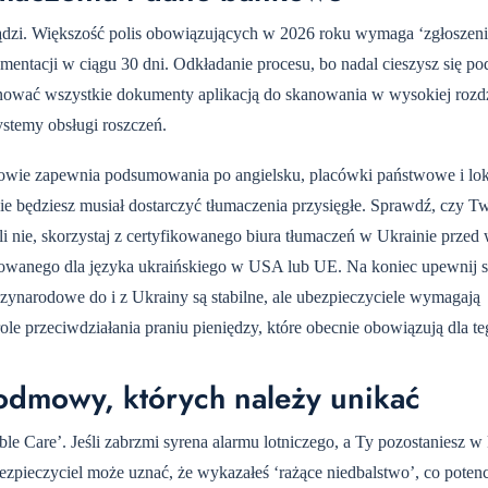
sądzi. Większość polis obowiązujących w 2026 roku wymaga ‘zgłoszeni
entacji w ciągu 30 dni. Odkładanie procesu, bo nadal cieszysz się pod
nować wszystkie dokumenty aplikacją do skanowania w wysokiej rozdz
stemy obsługi roszczeń.
jowie zapewnia podsumowania po angielsku, placówki państwowe i lo
e będziesz musiał dostarczyć tłumaczenia przysięgłe. Sprawdź, czy T
li nie, skorzystaj z certyfikowanego biura tłumaczeń w Ukrainie prze
fikowanego dla języka ukraińskiego w USA lub UE. Na koniec upewnij s
arodowe do i z Ukrainy są stabilne, ale ubezpieczyciele wymagają
 przeciwdziałania praniu pieniędzy, które obecnie obowiązują dla te
dmowy, których należy unikać
e Care’. Jeśli zabrzmi syrena alarmu lotniczego, a Ty pozostaniesz w 
zpieczyciel może uznać, że wykazałeś ‘rażące niedbalstwo’, co potenc