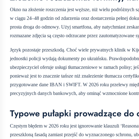
Okno na złożenie roszczenia jest węższe, niż wielu podróżnych 
w ciągu 24–48 godzin od zdarzenia oraz dostarczenia pełnej dokum
prosta droga do odmowy. Użyj smartfona, aby natychmiast zeska
rozmazane zdjęcia są często odrzucane przez zautomatyzowane sy
Język pozostaje przeszkodą. Choć wiele prywatnych klinik w Ki
jednostki policji wydają dokumenty po ukraińsku. Prawdopodobni
ubezpieczyciel oferuje usługi tłumaczeniowe w ramach polisy; jeś
ponieważ jest to znacznie tańsze niż znalezienie tłumacza certy
przygotowane dane IBAN i SWIFT. W 2026 roku przelewy międzyn
precyzyjnych danych bankowych, aby ominąć wzmocnione kontrole
Typowe pułapki prowadzące do o
Częstym błędem w 2026 roku jest ignorowanie klauzuli ‘Reasonabl
przeszkloną fasadą zamiast przejść do wyznaczonego schronu, ube