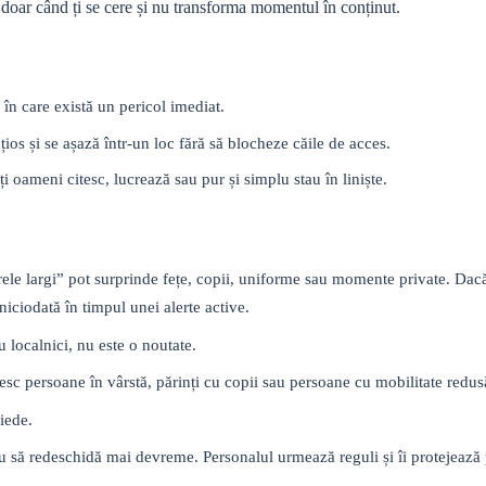
til doar când ți se cere și nu transforma momentul în conținut.
 în care există un pericol imediat.
nțios și se așază într-un loc fără să blocheze căile de acces.
lți oameni citesc, lucrează sau pur și simplu stau în liniște.
rele largi” pot surprinde fețe, copii, uniforme sau momente private. Dacă
niciodată în timpul unei alerte active.
 localnici, nu este o noutate.
sesc persoane în vârstă, părinți cu copii sau persoane cu mobilitate redus
iede.
au să redeschidă mai devreme. Personalul urmează reguli și îi protejează p