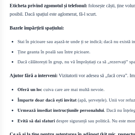
Eticheta privind zgomotul și telefonul:
folosește căști, ține volu
posibil. Dacă spațiul este aglomerat, fă-l scurt.
Bazele împărțirii spațiului:
Stai în picioare sau așază-te unde ți se indică; dacă nu există i
Ține geanta în poală sau între picioare.
Dacă călătorești în grup, nu vă împrăștiați ca să „rezervați” spa
Ajutor fără a interveni:
Vizitatorii vor adesea să „facă ceva”. Imp
Oferă un loc
cuiva care are mai multă nevoie.
Împarte doar dacă ești invitat
(apă, șervețele). Unii vor ref
Urmează imediat instrucțiunile personalului
. Dacă nu înțele
Evită să dai sfaturi
despre siguranță sau politică. Nu este mo
Ce să ai la tine pentru așteptarea în adăpost (kit mic, respectu