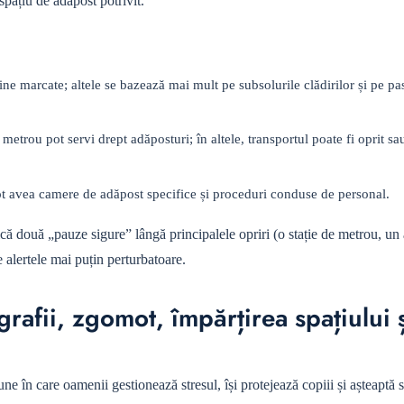
spațiu de adăpost potrivit.
ne marcate; altele se bazează mai mult pe subsolurile clădirilor și pe pa
 metrou pot servi drept adăposturi; în altele, transportul poate fi oprit sa
ot avea camere de adăpost specifice și proceduri conduse de personal.
ifică două „pauze sigure” lângă principalele opriri (o stație de metrou, un
 alertele mai puțin perturbatoare.
afii, zgomot, împărțirea spațiului 
ne în care oamenii gestionează stresul, își protejează copiii și așteaptă s