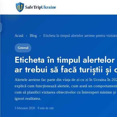
SafeTrip
Ukraine
Acasă
›
Blog
›
Eticheta în timpul alertelor aeriene pentru vizitator
General
Eticheta în timpul alertelor
ar trebui să facă turiștii și 
Alertele aeriene fac parte din viața de zi cu zi în Ucraina în 20
explică cum funcționează alertele, cum arată un comportament 
cum să planifici vizitarea obiectivelor cu întreruperi minime ș
ignori realitatea.
3 februarie 2026
· 9 min de citit