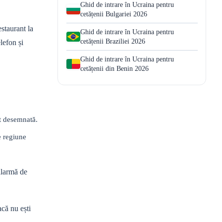
Ghid de intrare în Ucraina pentru
cetățenii Bulgariei 2026
estaurant la
Ghid de intrare în Ucraina pentru
cetățenii Braziliei 2026
lefon și
Ghid de intrare în Ucraina pentru
cetățenii din Benin 2026
st desemnată.
de regiune
 alarmă de
acă nu ești