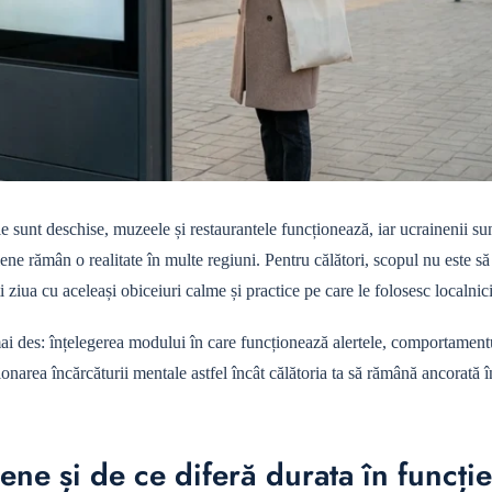
e sunt deschise, muzeele și restaurantele funcționează, iar ucrainenii su
eriene rămân o realitate în multe regiuni. Pentru călători, scopul nu este să
i ziua cu aceleași obiceiuri calme și practice pe care le folosesc localnici
 mai des: înțelegerea modului în care funcționează alertele, comportament
ionarea încărcăturii mentale astfel încât călătoria ta să rămână ancorată în
irene și de ce diferă durata în funcți