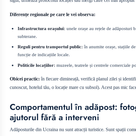
sigur, urmează protocolul locației sau mergi către cel mai apropiat 
Diferențe regionale pe care le vei observa:
Infrastructura orașului:
unele orașe au rețele de adăposturi bi
subterane.
Reguli pentru transportul public:
în anumite orașe, stațiile de
funcție de indicațiile locale.
Politicile locațiilor:
muzeele, teatrele și centrele comerciale p
Obicei practic:
în fiecare dimineață, verifică planul zilei și ident
cunoscut, hotelul tău, o locație mare cu subsol). Acest pas mic face
Comportamentul în adăpost: fotogr
ajutorul fără a interveni
Adăposturile din Ucraina nu sunt atracții turistice. Sunt spații comu