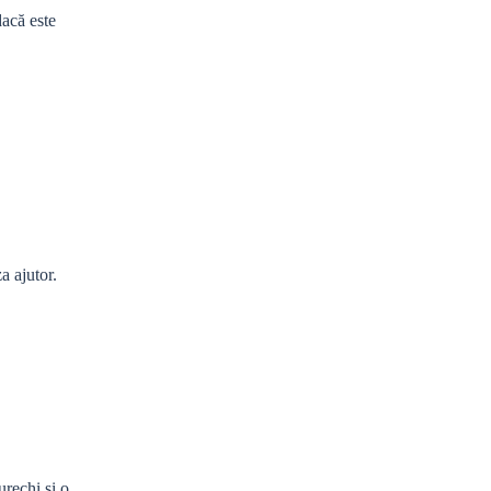
dacă este
a ajutor.
urechi și o