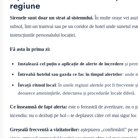
regiune
Sirenele sunt doar un strat al sistemului.
În multe orașe vei auzi s
subsol, într-un tramvai sau pe un coridor de hotel unde sunetul este
instrucțiunile personalului locației.
Fă asta în prima zi:
Instalează cel puțin o aplicație de alerte de încredere
și perm
Întreabă hotelul sau gazda ce fac în timpul alertelor
: unde m
Învață ritmul local
: în unele regiuni alertele pot fi frecvente 
deoarece amenințările, detectarea și procedurile locale diferă.
Ce înseamnă de fapt alerta:
este o fereastră de avertizare, nu o p
incendiu: nu o dezbați pe hol—te deplasezi către cel mai sigur loc 
Greșeală frecventă a vizitatorilor:
așteptarea „confirmării” pe reț