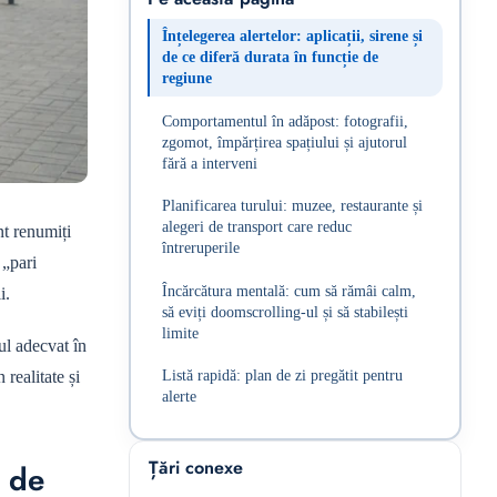
Înțelegerea alertelor: aplicații, sirene și
de ce diferă durata în funcție de
regiune
Comportamentul în adăpost: fotografii,
zgomot, împărțirea spațiului și ajutorul
fără a interveni
Planificarea turului: muzee, restaurante și
alegeri de transport care reduc
nt renumiți
întreruperile
 „pari
Încărcătura mentală: cum să rămâi calm,
i.
să eviți doomscrolling-ul și să stabilești
limite
ul adecvat în
Listă rapidă: plan de zi pregătit pentru
 realitate și
alerte
Țări conexe
e de