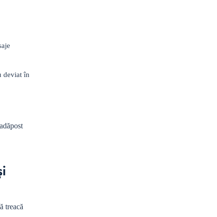
saje
u deviat în
 adăpost
și
ă treacă