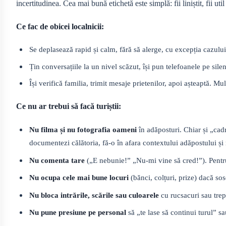
incertitudinea. Cea mai bună etichetă este simplă: fii liniștit, fii u
Ce fac de obicei localnicii:
Se deplasează rapid și calm, fără să alerge, cu excepția cazului
Țin conversațiile la un nivel scăzut, își pun telefoanele pe sile
Își verifică familia, trimit mesaje prietenilor, apoi așteaptă. Mu
Ce nu ar trebui să facă turiștii:
Nu filma și nu fotografia oameni
în adăposturi. Chiar și „cad
documentezi călătoria, fă-o în afara contextului adăpostului și 
Nu comenta tare
(„E nebunie!” „Nu-mi vine să cred!”). Pentru
Nu ocupa cele mai bune locuri
(bănci, colțuri, prize) dacă so
Nu bloca intrările, scările sau culoarele
cu rucsacuri sau trep
Nu pune presiune pe personal
să „te lase să continui turul” s