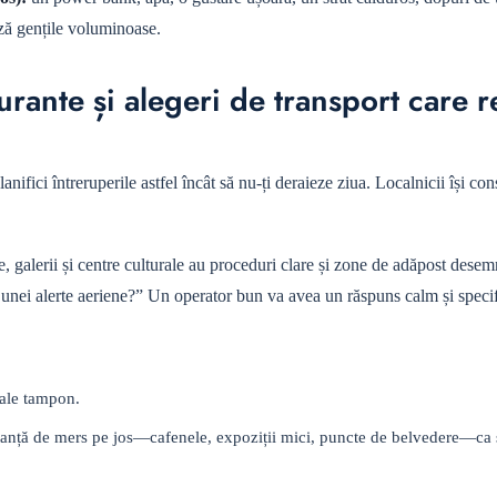
ză gențile voluminoase.
aurante și alegeri de transport care 
ifici întreruperile astfel încât să nu-ți deraieze ziua. Localnicii își con
 galerii și centre culturale au proceduri clare și zone de adăpost dese
ul unei alerte aeriene?” Un operator bun va avea un răspuns calm și specif
vale tampon.
istanță de mers pe jos—cafenele, expoziții mici, puncte de belvedere—ca s