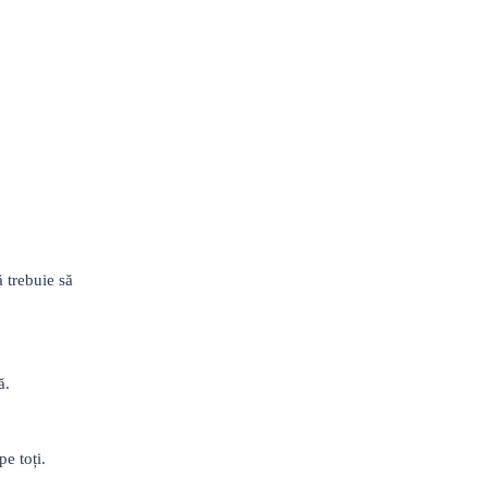
 trebuie să
ă.
e toți.