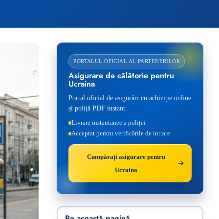
PORTALUL OFICIAL AL PARTENERILOR
Asigurare de călătorie pentru
Ucraina
Portal oficial de asigurări cu achiziție online
și poliță PDF instant.
Livrare instantanee a poliței
Acceptat pentru verificările de intrare
Cumpărați asigurare pentru
Ucraina
Pe această pagină