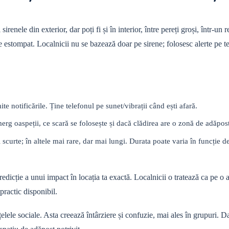
irenele din exterior, dar poți fi și în interior, între pereți groși, într-un r
 estompat. Localnicii nu se bazează doar pe sirene; folosesc alerte pe te
ite notificările. Ține telefonul pe sunet/vibrații când ești afară.
erg oaspeții, ce scară se folosește și dacă clădirea are o zonă de adăpo
și scurte; în altele mai rare, dar mai lungi. Durata poate varia în funcție 
redicție a unui impact în locația ta exactă. Localnicii o tratează ca pe o
practic disponibil.
elele sociale. Asta creează întârziere și confuzie, mai ales în grupuri. D