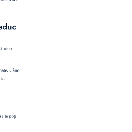
reduc
struiesc
mnate. Când
ic.
ă le poți