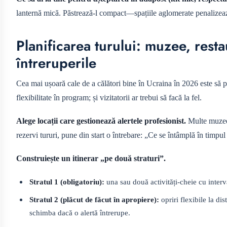
lanternă mică. Păstrează-l compact—spațiile aglomerate penalizea
Planificarea turului: muzee, rest
întreruperile
Cea mai ușoară cale de a călători bine în Ucraina în 2026 este să plan
flexibilitate în program; și vizitatorii ar trebui să facă la fel.
Alege locații care gestionează alertele profesionist.
Multe muzee,
rezervi tururi, pune din start o întrebare: „Ce se întâmplă în timp
Construiește un itinerar „pe două straturi”.
Stratul 1 (obligatoriu):
una sau două activități-cheie cu inter
Stratul 2 (plăcut de făcut în apropiere):
opriri flexibile la d
schimba dacă o alertă întrerupe.