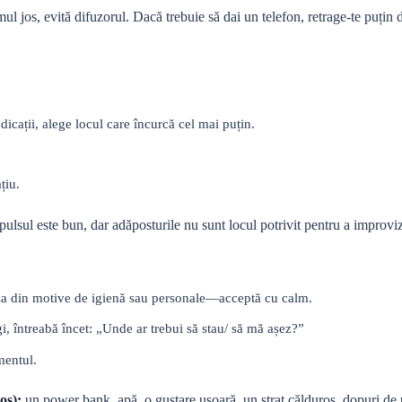
mul jos, evită difuzorul. Dacă trebuie să dai un telefon, retrage-te puțin 
ndicații, alege locul care încurcă cel mai puțin.
țiu.
ulsul este bun, dar adăposturile nu sunt locul potrivit pentru a improviz
uza din motive de igienă sau personale—acceptă cu calm.
gi, întreabă încet: „Unde ar trebui să stau/ să mă așez?”
mentul.
os):
un power bank, apă, o gustare ușoară, un strat călduros, dopuri de 