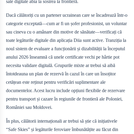
sale digitale abia la sosirea la frontieră.
Dacă călătoriți cu un partener ucrainean care se încadrează într-o
categorie exceptată—cum ar fi un șofer profesionist, un voluntar
sau cineva cu o amânare din motive de sănătate—verificați că
toate legăturile digitale din aplicația Diia sunt active. Tranziția la
noul sistem de evaluare a funcționării și dizabilității la începutul
anului 2026 înseamnă că unele certificate vechi pe hârtie pot
necesita validare digitală. Grupurile mixte ar trebui să aibă
întotdeauna un plan de rezervă în cazul în care un însoțitor
cetățean este reținut pentru verificări suplimentare ale
documentelor. Acest lucru include opțiuni flexibile de rezervare
pentru transport și cazare în regiunile de frontieră ale Poloniei,
României sau Moldovei.
În plus, călătorii internaționali ar trebui să știe că inițiativele
“Safe Skies” și legăturile feroviare îmbunătățite au făcut din