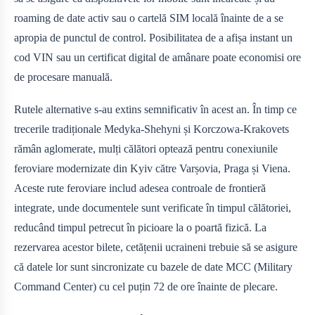
roaming de date activ sau o cartelă SIM locală înainte de a se
apropia de punctul de control. Posibilitatea de a afișa instant un
cod VIN sau un certificat digital de amânare poate economisi ore
de procesare manuală.
Rutele alternative s-au extins semnificativ în acest an. În timp ce
trecerile tradiționale Medyka-Shehyni și Korczowa-Krakovets
rămân aglomerate, mulți călători optează pentru conexiunile
feroviare modernizate din Kyiv către Varșovia, Praga și Viena.
Aceste rute feroviare includ adesea controale de frontieră
integrate, unde documentele sunt verificate în timpul călătoriei,
reducând timpul petrecut în picioare la o poartă fizică. La
rezervarea acestor bilete, cetățenii ucraineni trebuie să se asigure
că datele lor sunt sincronizate cu bazele de date MCC (Military
Command Center) cu cel puțin 72 de ore înainte de plecare.