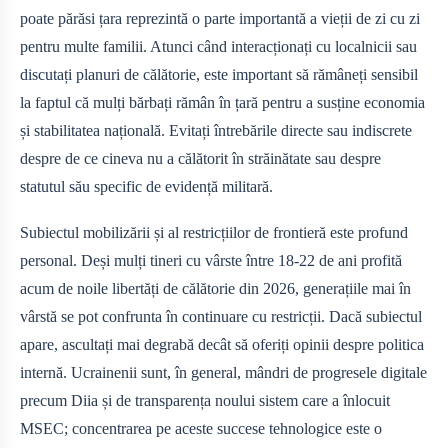
poate părăsi țara reprezintă o parte importantă a vieții de zi cu zi
pentru multe familii. Atunci când interacționați cu localnicii sau
discutați planuri de călătorie, este important să rămâneți sensibil
la faptul că mulți bărbați rămân în țară pentru a susține economia
și stabilitatea națională. Evitați întrebările directe sau indiscrete
despre de ce cineva nu a călătorit în străinătate sau despre
statutul său specific de evidență militară.
Subiectul mobilizării și al restricțiilor de frontieră este profund
personal. Deși mulți tineri cu vârste între 18-22 de ani profită
acum de noile libertăți de călătorie din 2026, generațiile mai în
vârstă se pot confrunta în continuare cu restricții. Dacă subiectul
apare, ascultați mai degrabă decât să oferiți opinii despre politica
internă. Ucrainenii sunt, în general, mândri de progresele digitale
precum Diia și de transparența noului sistem care a înlocuit
MSEC; concentrarea pe aceste succese tehnologice este o