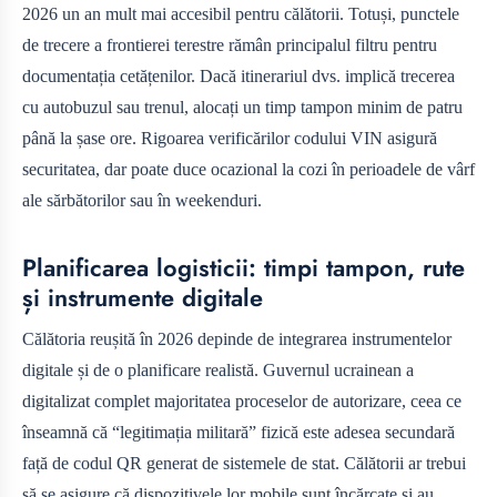
2026 un an mult mai accesibil pentru călătorii. Totuși, punctele
de trecere a frontierei terestre rămân principalul filtru pentru
documentația cetățenilor. Dacă itinerariul dvs. implică trecerea
cu autobuzul sau trenul, alocați un timp tampon minim de patru
până la șase ore. Rigoarea verificărilor codului VIN asigură
securitatea, dar poate duce ocazional la cozi în perioadele de vârf
ale sărbătorilor sau în weekenduri.
Planificarea logisticii: timpi tampon, rute
și instrumente digitale
Călătoria reușită în 2026 depinde de integrarea instrumentelor
digitale și de o planificare realistă. Guvernul ucrainean a
digitalizat complet majoritatea proceselor de autorizare, ceea ce
înseamnă că “legitimația militară” fizică este adesea secundară
față de codul QR generat de sistemele de stat. Călătorii ar trebui
să se asigure că dispozitivele lor mobile sunt încărcate și au