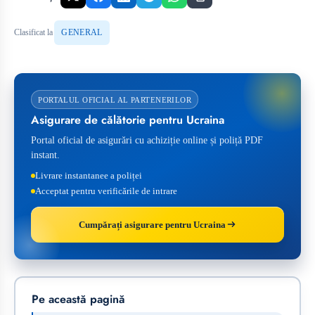
Clasificat la
GENERAL
PORTALUL OFICIAL AL PARTENERILOR
Asigurare de călătorie pentru Ucraina
Portal oficial de asigurări cu achiziție online și poliță PDF
instant.
Livrare instantanee a poliței
Acceptat pentru verificările de intrare
Cumpărați asigurare pentru Ucraina
Pe această pagină