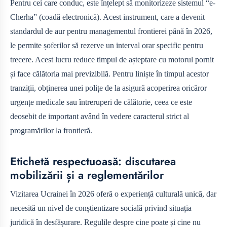
Pentru cei care conduc, este înțelept să monitorizeze sistemul “e-
Cherha” (coadă electronică). Acest instrument, care a devenit
standardul de aur pentru managementul frontierei până în 2026,
le permite șoferilor să rezerve un interval orar specific pentru
trecere. Acest lucru reduce timpul de așteptare cu motorul pornit
și face călătoria mai previzibilă. Pentru liniște în timpul acestor
tranziții, obținerea unei polițe de la
asigură acoperirea oricăror
urgențe medicale sau întreruperi de călătorie, ceea ce este
deosebit de important având în vedere caracterul strict al
programărilor la frontieră.
Etichetă respectuoasă: discutarea
mobilizării și a reglementărilor
Vizitarea Ucrainei în 2026 oferă o experiență culturală unică, dar
necesită un nivel de conștientizare socială privind situația
juridică în desfășurare. Regulile despre cine poate și cine nu