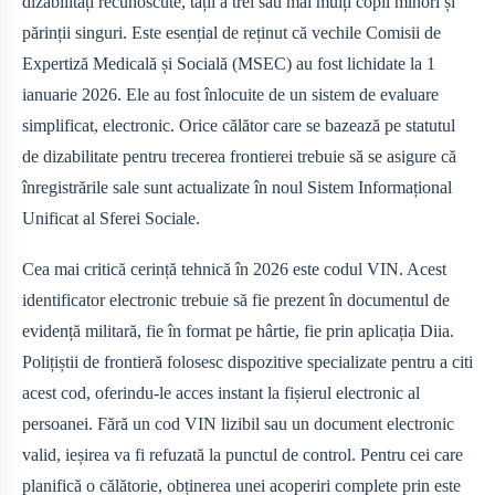
dizabilități recunoscute, tații a trei sau mai mulți copii minori și
părinții singuri. Este esențial de reținut că vechile Comisii de
Expertiză Medicală și Socială (MSEC) au fost lichidate la 1
ianuarie 2026. Ele au fost înlocuite de un sistem de evaluare
simplificat, electronic. Orice călător care se bazează pe statutul
de dizabilitate pentru trecerea frontierei trebuie să se asigure că
înregistrările sale sunt actualizate în noul Sistem Informațional
Unificat al Sferei Sociale.
Cea mai critică cerință tehnică în 2026 este codul VIN. Acest
identificator electronic trebuie să fie prezent în documentul de
evidență militară, fie în format pe hârtie, fie prin aplicația Diia.
Polițiștii de frontieră folosesc dispozitive specializate pentru a citi
acest cod, oferindu-le acces instant la fișierul electronic al
persoanei. Fără un cod VIN lizibil sau un document electronic
valid, ieșirea va fi refuzată la punctul de control. Pentru cei care
planifică o călătorie, obținerea unei acoperiri complete prin
este