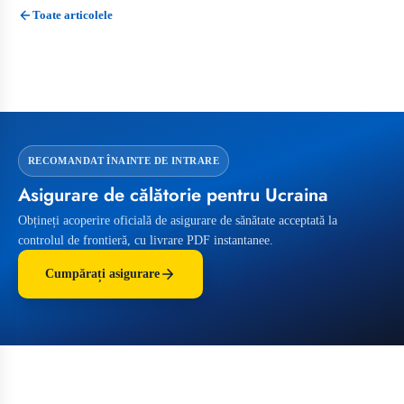
Toate articolele
RECOMANDAT ÎNAINTE DE INTRARE
Asigurare de călătorie pentru Ucraina
Obțineți acoperire oficială de asigurare de sănătate acceptată la
controlul de frontieră, cu livrare PDF instantanee.
Cumpărați asigurare