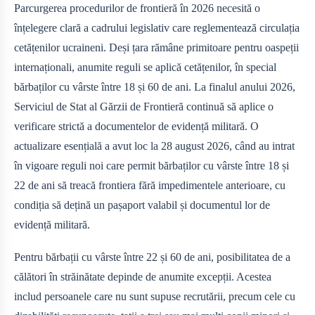
Parcurgerea procedurilor de frontieră în 2026 necesită o
înțelegere clară a cadrului legislativ care reglementează circulația
cetățenilor ucraineni. Deși țara rămâne primitoare pentru oaspeții
internaționali, anumite reguli se aplică cetățenilor, în special
bărbaților cu vârste între 18 și 60 de ani. La finalul anului 2026,
Serviciul de Stat al Gărzii de Frontieră continuă să aplice o
verificare strictă a documentelor de evidență militară. O
actualizare esențială a avut loc la 28 august 2026, când au intrat
în vigoare reguli noi care permit bărbaților cu vârste între 18 și
22 de ani să treacă frontiera fără impedimentele anterioare, cu
condiția să dețină un pașaport valabil și documentul lor de
evidență militară.
Pentru bărbații cu vârste între 22 și 60 de ani, posibilitatea de a
călători în străinătate depinde de anumite excepții. Acestea
includ persoanele care nu sunt supuse recrutării, precum cele cu