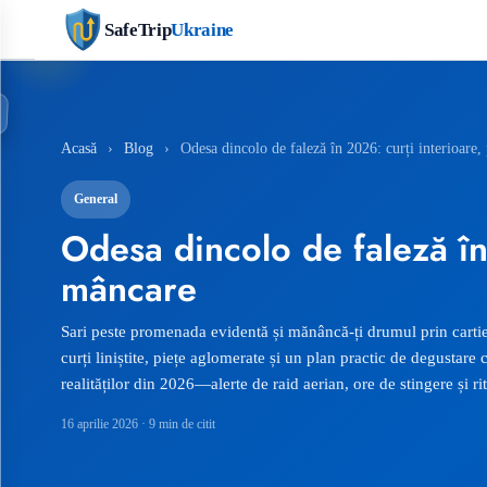
SafeTrip
Ukraine
Acasă
›
Blog
›
Odesa dincolo de faleză în 2026: curți interioare, 
General
Odesa dincolo de faleză în 
mâncare
Sari peste promenada evidentă și mănâncă-ți drumul prin cartier
curți liniștite, piețe aglomerate și un plan practic de degustare 
realităților din 2026—alerte de raid aerian, ore de stingere și r
16 aprilie 2026
· 9 min de citit