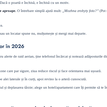
Dacă o poartă e închisă, e închisă cu un motiv.
de aproape.
O întrebare simplă ajută mult:
„Mozhna zrobyty foto?”
(Pot 
ea.
sau un locatar spune nu, mulțumește și mergi mai departe.
lor în 2026
u alerte de raid aerian, ține telefonul încărcat și notează adăposturile d
zone care par sigure, ziua reduce riscul și face orientarea mai ușoară.
e alei laterale și în curți, apoi revino la o arteră cunoscută.
l și deplasarea târzie; alege un hotel/apartament care îți permite să te în