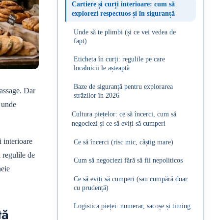
Cartiere și curți interioare: cum să
explorezi respectuos și în siguranță
Unde să te plimbi (și ce vei vedea de
fapt)
Eticheta în curți: regulile pe care
localnicii le așteaptă
Baze de siguranță pentru explorarea
Passage. Dar
străzilor în 2026
i unde
Cultura piețelor: ce să încerci, cum să
negociezi și ce să eviți să cumperi
i interioare
Ce să încerci (risc mic, câștig mare)
i regulile de
Cum să negociezi fără să fii nepoliticos
heie
Ce să eviți să cumperi (sau cumpără doar
cu prudență)
Logistica pieței: numerar, sacoșe și timing
ță