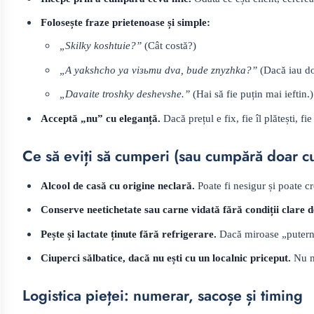
Folosește fraze prietenoase și simple:
„Skilky koshtuie?”
(Cât costă?)
„A yakshcho ya vізьmu dva, bude znyzhka?”
(Dacă iau do
„Davaite troshky deshevshe.”
(Hai să fie puțin mai ieftin.)
Acceptă „nu” cu eleganță.
Dacă prețul e fix, fie îl plătești, 
Ce să eviți să cumperi (sau cumpără doar c
Alcool de casă cu origine neclară.
Poate fi nesigur și poate c
Conserve neetichetate sau carne vidată fără condiții clare d
Pește și lactate ținute fără refrigerare.
Dacă miroase „puternic
Ciuperci sălbatice, dacă nu ești cu un localnic priceput.
Nu me
Logistica pieței: numerar, sacoșe și timing