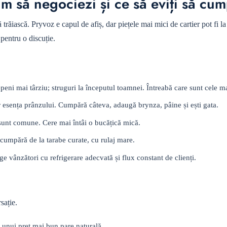
um să negociezi și ce să eviți să cu
trăiască. Pryvoz e capul de afiș, dar piețele mai mici de cartier pot fi la
pentru o discuție.
pepeni mai târziu; struguri la începutul toamnei. Întreabă care sunt cele ma
ar esența prânzului. Cumpără câteva, adaugă brynza, pâine și ești gata.
 sunt comune. Cere mai întâi o bucățică mică.
cumpără de la tarabe curate, cu rulaj mare.
ge vânzători cu refrigerare adecvată și flux constant de clienți.
sație.
a unui preț mai bun pare naturală.