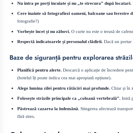
Nu intra pe porți încuiate și nu „te strecura” după locatari.
Cere înainte să fotografiezi oameni, balcoane sau ferestre 
fotografie?)
Vorbește încet și nu zăbovi.
O curte nu este o terasă de cafen
Respectă indicatoarele și personalul clădirii.
Dacă un portar 
Baze de siguranță pentru explorarea străzi
Planifică pentru alerte.
Descarcă o aplicație de încredere pentr
(hotelul îți poate indica cea mai apropiată opțiune).
Alege lumina zilei pentru rătăciri mai profunde.
Chiar și în 
Folosește străzile principale ca „coloană vertebrală”.
Intră p
Păstrează cazarea la îndemână.
Stingerea afectează transportu
fără stres.