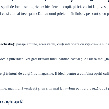
pații de locuit semi-private: biciclete de copii, pisici, vecini la povești
 ca și cum ai trece prin clădirea unui prieten—în liniște, pe scurt și cu 
recheska):
pasaje arcuite, scări vechi, curți interioare cu viță-de-vie și b
ocală puternică. Vei găsi brutării mici, cantine casual și o Odesa mai „tr
e și frânturi de curți între magazine. E ideal pentru a combina opriri cul
alme, mai multă verdeață și un ritm mai lent—bun pentru o pauză după p
le așteaptă