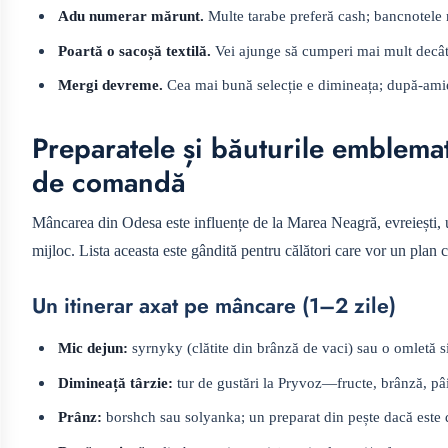
Adu numerar mărunt.
Multe tarabe preferă cash; bancnotele m
Poartă o sacoșă textilă.
Vei ajunge să cumperi mai mult decât 
Mergi devreme.
Cea mai bună selecție e dimineața; după-amiez
Preparatele și băuturile emblemat
de comandă
Mâncarea din Odesa este influențe de la Marea Neagră, evreiești, u
mijloc. Lista aceasta este gândită pentru călători care vor un plan 
Un itinerar axat pe mâncare (1–2 zile)
Mic dejun:
syrnyky (clătite din brânză de vaci) sau o omletă si
Dimineață târzie:
tur de gustări la Pryvoz—fructe, brânză, pâ
Prânz:
borshch sau solyanka; un preparat din pește dacă este 