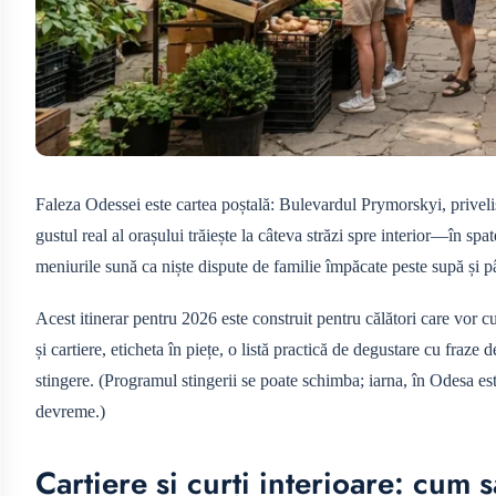
Faleza Odessei este cartea poștală: Bulevardul Prymorskyi, priveliș
gustul real al orașului trăiește la câteva străzi spre interior—în spat
meniurile sună ca niște dispute de familie împăcate peste supă și p
Acest itinerar pentru 2026 este construit pentru călători care vor cu
și cartiere, eticheta în piețe, o listă practică de degustare cu fraze
stingere. (Programul stingerii se poate schimba; iarna, în Odesa est
devreme.)
Cartiere și curți interioare: cum 