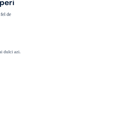
mperi
 fel de
i dulci azi.