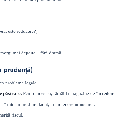
uă, este reducere?)
fie mergi mai departe—fără dramă.
u prudență)
rea probleme legale.
e păstrare.
Pentru acestea, rămâi la magazine de încredere.
” într-un mod neplăcut, ai încredere în instinct.
rită riscul.