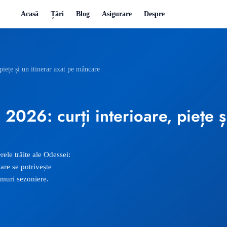
Acasă
Țări
Blog
Asigurare
Despre
piețe și un itinerar axat pe mâncare
2026: curți interioare, piețe ș
ele trăite ale Odessei:
care se potrivește
itmuri sezoniere.