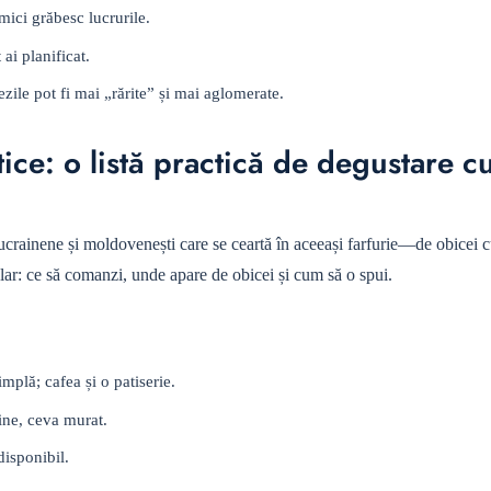
ici grăbesc lucrurile.
ai planificat.
ile pot fi mai „rărite” și mai aglomerate.
ice: o listă practică de degustare c
crainene și moldovenești care se ceartă în aceeași farfurie—de obicei c
clar: ce să comanzi, unde apare de obicei și cum să o spui.
mplă; cafea și o patiserie.
ine, ceva murat.
disponibil.