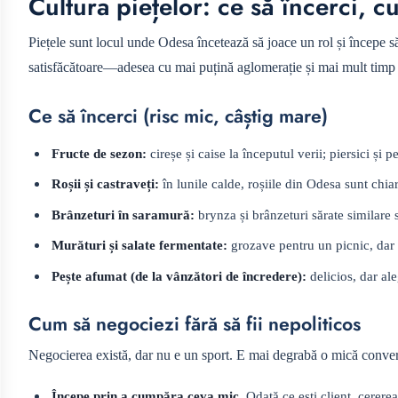
Cultura piețelor: ce să încerci, c
Piețele sunt locul unde Odesa încetează să joace un rol și începe să 
satisfăcătoare—adesea cu mai puțină aglomerație și mai mult timp 
Ce să încerci (risc mic, câștig mare)
Fructe de sezon:
cireșe și caise la începutul verii; piersici și 
Roșii și castraveți:
în lunile calde, roșiile din Odesa sunt chi
Brânzeturi în saramură:
brynza și brânzeturi sărate similare
Murături și salate fermentate:
grozave pentru un picnic, dar 
Pește afumat (de la vânzători de încredere):
delicios, dar ale
Cum să negociezi fără să fii nepoliticos
Negocierea există, dar nu e un sport. E mai degrabă o mică conver
Începe prin a cumpăra ceva mic.
Odată ce ești client, cerere