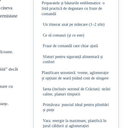
Preparatele și băuturile emblematice: o
, cineva
listă practică de degustare cu fraze de
comandă
permisiune
Un itinerar axat pe mâncare (1–2 zile)
Ce să comanzi (și ce este)
Fraze de comandă care chiar ajută
alcoane.
Sfaturi pentru siguranță alimentară și
confort
ăită” decât
Planificare sezonieră: vreme, aglomerație
și opțiuni de seară ținând cont de stingere
inare cu
Iarna (inclusiv sezonul de Crăciun): străzi
calme, planuri timpurii
iețe.
Primăvara: punctul ideal pentru plimbări
și piețe
Vara: energie la maximum, planifică în
jurul căldurii și aglomerației