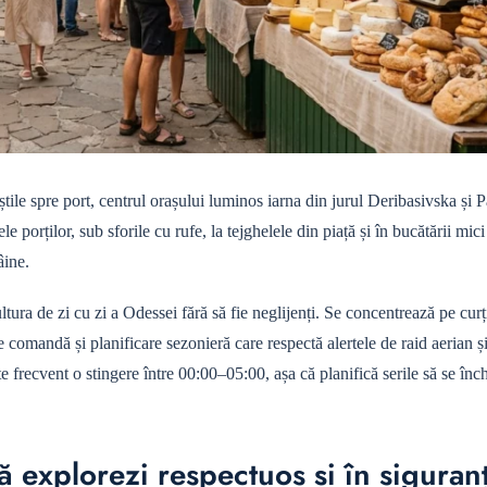
tile spre port, centrul orașului luminos iarna din jurul Deribasivska și 
ele porților, sub sforile cu rufe, la tejghelele din piață și în bucătării mic
âine.
ltura de zi cu zi a Odessei fără să fie neglijenți. Se concentrează pe curț
 de comandă și planificare sezonieră care respectă alertele de raid aerian ș
e frecvent o stingere între 00:00–05:00, așa că planifică serile să se înc
să explorezi respectuos și în siguran