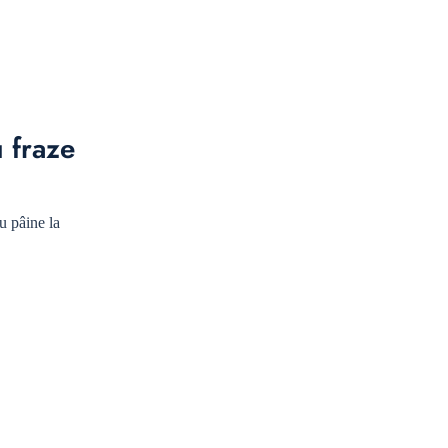
u fraze
u pâine la