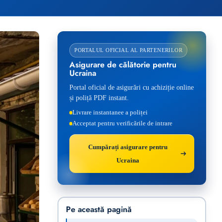
PORTALUL OFICIAL AL PARTENERILOR
Asigurare de călătorie pentru
Ucraina
Portal oficial de asigurări cu achiziție online
și poliță PDF instant.
Livrare instantanee a poliței
Acceptat pentru verificările de intrare
Cumpărați asigurare pentru
Ucraina
Pe această pagină