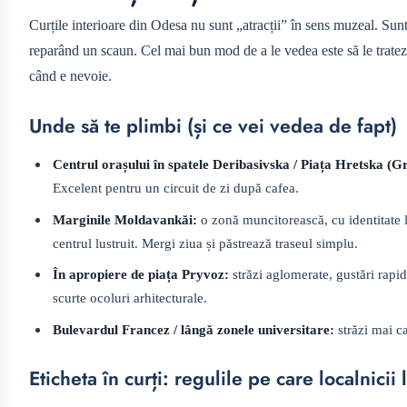
Curțile interioare din Odesa nu sunt „atracții” în sens muzeal. Sunt s
reparând un scaun. Cel mai bun mod de a le vedea este să le tratezi
când e nevoie.
Unde să te plimbi (și ce vei vedea de fapt)
Centrul orașului în spatele Deribasivska / Piața Hretska (G
Excelent pentru un circuit de zi după cafea.
Marginile Moldavankăi:
o zonă muncitorească, cu identitate l
centrul lustruit. Mergi ziua și păstrează traseul simplu.
În apropiere de piața Pryvoz:
străzi aglomerate, gustări rapid
scurte ocoluri arhitecturale.
Bulevardul Francez / lângă zonele universitare:
străzi mai c
Eticheta în curți: regulile pe care localnicii 