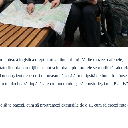
e tratează logistica drept parte a itinerariului. Multe muzee, cafenele, ho
atorilor, dar condițiile se pot schimba rapid: orarele se modifică, alertel
lan conștient de riscuri nu înseamnă o călătorie lipsită de bucurie—îns
 nu te blochează după lăsarea întunericului și să construiești un „Plan B”
e să te bazezi, cum să programezi excursiile de o zi, cum să creezi rute a