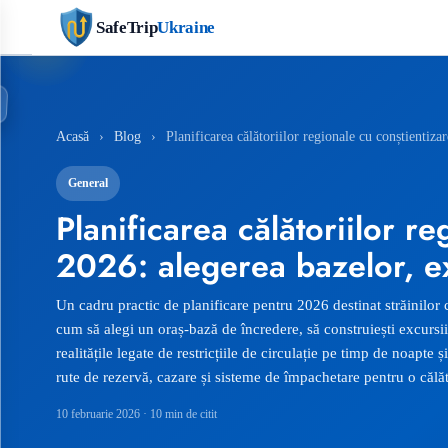
SafeTrip
Ukraine
Acasă
›
Blog
›
Planificarea călătoriilor regionale cu conștientiza
General
Planificarea călătoriilor r
2026: alegerea bazelor, ex
Un cadru practic de planificare pentru 2026 destinat străinilor 
cum să alegi un oraș-bază de încredere, să construiești excursii
realitățile legate de restricțiile de circulație pe timp de noapte și
rute de rezervă, cazare și sisteme de împachetare pentru o călăto
10 februarie 2026
· 10 min de citit