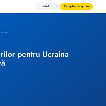
Cumpărați asigurare
ezervă
urilor pentru Ucraina
vă