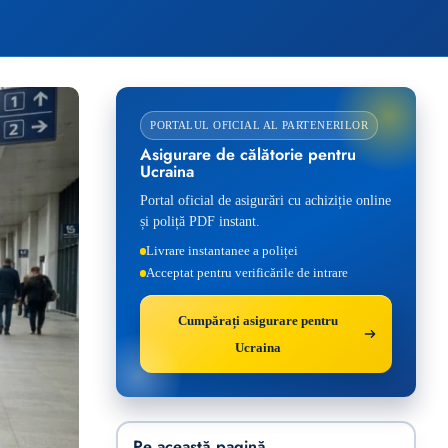
PORTALUL OFICIAL AL PARTENERILOR
Asigurare de călătorie pentru
Ucraina
Portal oficial de asigurări cu achiziție online
și poliță PDF instant.
Livrare instantanee a poliței
Acceptat pentru verificările de intrare
Cumpărați asigurare pentru
Ucraina
Pe această pagină