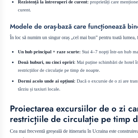
Rezistență la întreruperi de curent:
proprietăți care mențione
curent.
Modele de oraș-bază care funcționează bine
În loc să numim un singur oraș „cel mai bun” pentru toată lumea, 
Un hub principal + raze scurte:
Stai 4–7 nopți într-un hub maj
Două huburi, nu cinci opriri:
Mai puține schimbări de hotel în
restricțiilor de circulație pe timp de noapte.
Dormi acolo unde ai opțiuni:
Dacă o excursie de o zi are tran
târziu și taxiuri locale.
Proiectarea excursiilor de o zi car
restricțiile de circulație pe timp
Cea mai frecventă greșeală de itinerariu în Ucraina este construirea