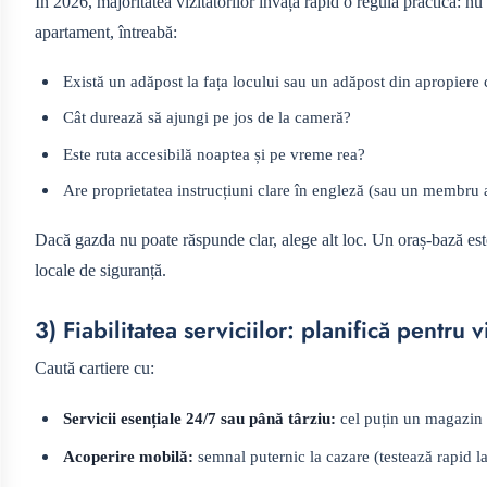
În 2026, majoritatea vizitatorilor învață rapid o regulă practică: nu
apartament, întreabă:
Există un adăpost la fața locului sau un adăpost din apropiere c
Cât durează să ajungi pe jos de la cameră?
Este ruta accesibilă noaptea și pe vreme rea?
Are proprietatea instrucțiuni clare în engleză (sau un membru 
Dacă gazda nu poate răspunde clar, alege alt loc. Un oraș-bază est
locale de siguranță.
3) Fiabilitatea serviciilor: planifică pentru
Caută cartiere cu:
Servicii esențiale 24/7 sau până târziu:
cel puțin un magazin 
Acoperire mobilă:
semnal puternic la cazare (testează rapid la 