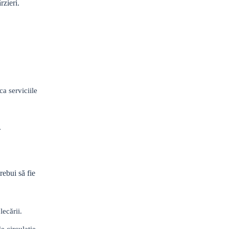
rzieri.
ca serviciile
.
rebui să fie
lecării.
e circulație