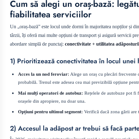
Cum să alegi un oraș-bază: legătu
fiabilitatea serviciilor
Un „oraș-bază” este locul unde dormi în majoritatea nopților și din
târzii, îți oferă mai multe opțiuni de transport și asigură servicii
abordare simplă de punctaj:
conectivitate + utilitatea adăposturilo
1) Prioritizează conectivitatea în locul unei 
Acces la un nod feroviar:
Alege un oraș cu plecări frecvente d
probabilă. Trenul este adesea cea mai previzibilă opțiune pentr
Mai mulți operatori de autobuz:
Rețelele de autobuze pot fi fl
orașele din apropiere, nu doar una.
Opțiuni pentru ultimul segment:
Verifică dacă zona gării are t
2) Accesul la adăpost ar trebui să facă parte