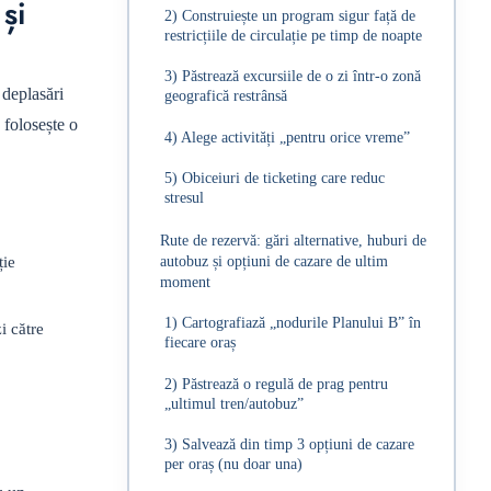
și
2) Construiește un program sigur față de
restricțiile de circulație pe timp de noapte
3) Păstrează excursiile de o zi într-o zonă
 deplasări
geografică restrânsă
 folosește o
4) Alege activități „pentru orice vreme”
5) Obiceiuri de ticketing care reduc
stresul
Rute de rezervă: gări alternative, huburi de
autobuz și opțiuni de cazare de ultim
ție
moment
1) Cartografiază „nodurile Planului B” în
i către
fiecare oraș
2) Păstrează o regulă de prag pentru
„ultimul tren/autobuz”
3) Salvează din timp 3 opțiuni de cazare
per oraș (nu doar una)