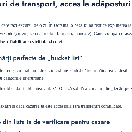
ri de transport, acces la adăposturi 
 care faci excursii de o zi. În Ucraina, o bază bună reduce expunerea la
 previzibile (curent, semnal mobil, farmacii, mâncare). Când compari orașe,
r + fiabilitatea vieții de zi cu zi
.
hărți perfecte de „bucket list”
e tren și cu mai mult de o conexiune zilnică către următoarea ta destina
u călătoriile interurbane.
exibile, dar fiabilitatea variază. O bază solidă are mai multe plecări pe z
axiuri și dacă cazarea ta este accesibilă fără transferuri complicate.
 din lista ta de verificare pentru cazare