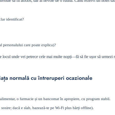
 trebuie să fii anxios, dar ai nevoie de o rutină. Când rezervi un hotel sa
lar identificat?
al personalului care poate explica)?
e locul unde vei petrece cele mai multe nopți—fă să fie ușor să urmezi r
 viața normală cu întreruperi ocazionale
alimentar, o farmacie și un bancomat în apropiere, cu program stabil.
sosire; dacă e slab, bazează-te pe Wi‑Fi plus hărți offline).