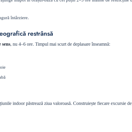
ngură întârziere.
geografică restrânsă
 sens
, nu 4–6 ore. Timpul mai scurt de deplasare înseamnă:
voie
rabă
pțiunile indoor păstrează ziua valoroasă. Construiește fiecare excursie de 