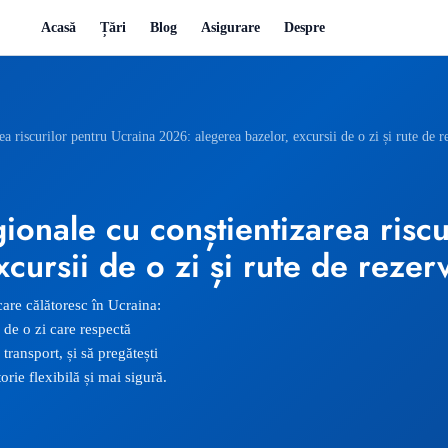
Acasă
Țări
Blog
Asigurare
Despre
rea riscurilor pentru Ucraina 2026: alegerea bazelor, excursii de o zi și rute de r
egionale cu conștientizarea risc
cursii de o zi și rute de rezer
care călătoresc în Ucraina:
 de o zi care respectă
 transport, și să pregătești
rie flexibilă și mai sigură.