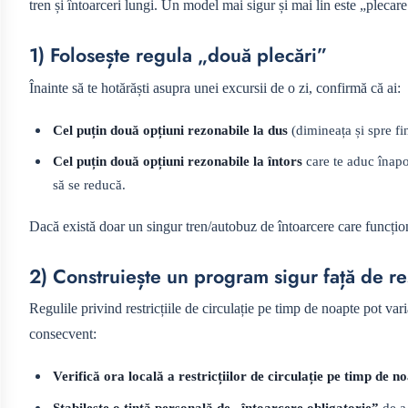
tren și întoarceri lungi. Un model mai sigur și mai lin este „plecar
1) Folosește regula „două plecări”
Înainte să te hotărăști asupra unei excursii de o zi, confirmă că ai:
Cel puțin două opțiuni rezonabile la dus
(dimineața și spre fin
Cel puțin două opțiuni rezonabile la întors
care te aduc înapoi
să se reducă.
Dacă există doar un singur tren/autobuz de întoarcere care funcțio
2) Construiește un program sigur față de res
Regulile privind restricțiile de circulație pe timp de noapte pot vari
consecvent:
Verifică ora locală a restricțiilor de circulație pe timp de n
Stabilește o țintă personală de „întoarcere obligatorie”
de a 