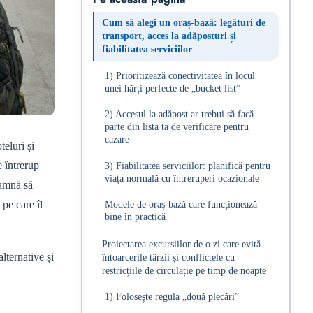
Cum să alegi un oraș-bază: legături de
transport, acces la adăposturi și
fiabilitatea serviciilor
1) Prioritizează conectivitatea în locul
unei hărți perfecte de „bucket list”
2) Accesul la adăpost ar trebui să facă
parte din lista ta de verificare pentru
cazare
teluri și
e întrerup
3) Fiabilitatea serviciilor: planifică pentru
viața normală cu întreruperi ocazionale
eamnă să
 pe care îl
Modele de oraș-bază care funcționează
bine în practică
Proiectarea excursiilor de o zi care evită
lternative și
întoarcerile târzii și conflictele cu
restricțiile de circulație pe timp de noapte
1) Folosește regula „două plecări”