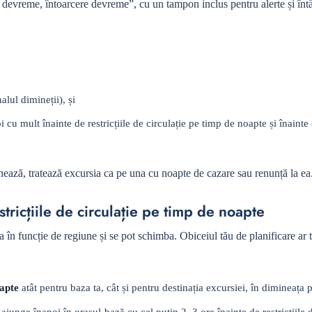
e devreme, întoarcere devreme”, cu un tampon inclus pentru alerte și întâ
alul dimineții), și
 cu mult înainte de restricțiile de circulație pe timp de noapte și înainte 
nează, tratează excursia ca pe una cu noapte de cazare sau renunță la ea
tricțiile de circulație pe timp de noapte
a în funcție de regiune și se pot schimba. Obiceiul tău de planificare ar t
oapte
atât pentru baza ta, cât și pentru destinația excursiei, în dimineața p
ajunge înapoi în orașul-bază cu cel puțin 2–3 ore înainte de restricțiile d