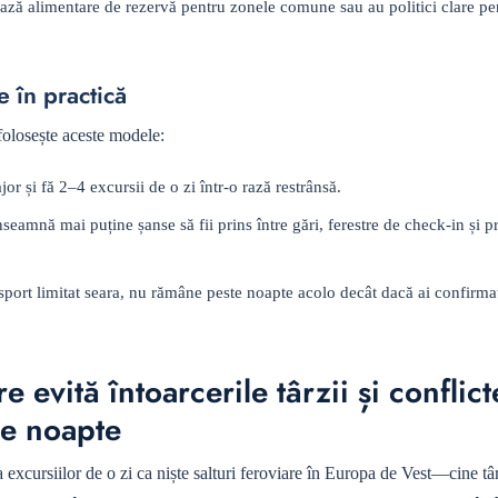
ază alimentare de rezervă pentru zonele comune sau au politici clare p
 în practică
folosește aceste modele:
or și fă 2–4 excursii de o zi într-o rază restrânsă.
seamnă mai puține șanse să fii prins între gări, ferestre de check-in și 
sport limitat seara, nu rămâne peste noapte acolo decât dacă ai confirma
e evită întoarcerile târzii și conflict
 de noapte
 excursiilor de o zi ca niște salturi feroviare în Europa de Vest—cine târ