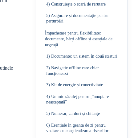
u un
4) Construiește o scară de rerutare
5) Asigurare și documentație pentru
perturbări
Împachetare pentru flexibilitate:
documente, hărți offline și esențiale de
urgență
1) Documente: un sistem în două straturi
utinele
2) Navigație offline care chiar
funcționează
3) Kit de energie și conectivitate
4) Un mic săculeț pentru „înnoptare
neașteptată”
5) Numerar, carduri și chitanțe
6) Esențiale în geanta de zi pentru
vizitare cu conștientizarea riscurilor