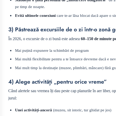
pe timp de noapte.
Evită ultimele conexiuni
care te-ar lăsa blocat dacă apare o si
3) Păstrează excursiile de o zi într-o zonă 
În 2026, o excursie de o zi bună este adesea
60–150 de minute pe
Mai puțină expunere la schimbări de program
Mai multă flexibilitate pentru a te întoarce devreme dacă e ne
Mai mult timp la destinație (muzee, plimbări, mâncare) fără g
4) Alege activități „pentru orice vreme”
Când alertele sau vremea îți dau peste cap planurile în aer liber, o
jurul:
Unei activități-ancoră
(muzeu, sit istoric, tur ghidat pe jos)