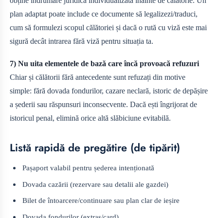
obține îndrumare juridică individualizată înainte de călătorie. Un
plan adaptat poate include ce documente să legalizezi/traduci,
cum să formulezi scopul călătoriei și dacă o rută cu viză este mai
sigură decât intrarea fără viză pentru situația ta.
7) Nu uita elementele de bază care încă provoacă refuzuri
Chiar și călătorii fără antecedente sunt refuzați din motive
simple: fără dovada fondurilor, cazare neclară, istoric de depășire
a șederii sau răspunsuri inconsecvente. Dacă ești îngrijorat de
istoricul penal, elimină orice altă slăbiciune evitabilă.
Listă rapidă de pregătire (de tipărit)
Pașaport valabil pentru șederea intenționată
Dovada cazării (rezervare sau detalii ale gazdei)
Bilet de întoarcere/continuare sau plan clar de ieșire
Dovada fondurilor (extras/card)