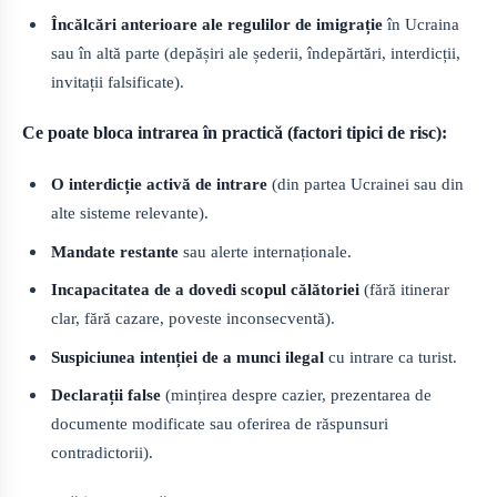
Încălcări anterioare ale regulilor de imigrație
în Ucraina
sau în altă parte (depășiri ale șederii, îndepărtări, interdicții,
invitații falsificate).
Ce poate bloca intrarea în practică (factori tipici de risc):
O interdicție activă de intrare
(din partea Ucrainei sau din
alte sisteme relevante).
Mandate restante
sau alerte internaționale.
Incapacitatea de a dovedi scopul călătoriei
(fără itinerar
clar, fără cazare, poveste inconsecventă).
Suspiciunea intenției de a munci ilegal
cu intrare ca turist.
Declarații false
(mințirea despre cazier, prezentarea de
documente modificate sau oferirea de răspunsuri
contradictorii).