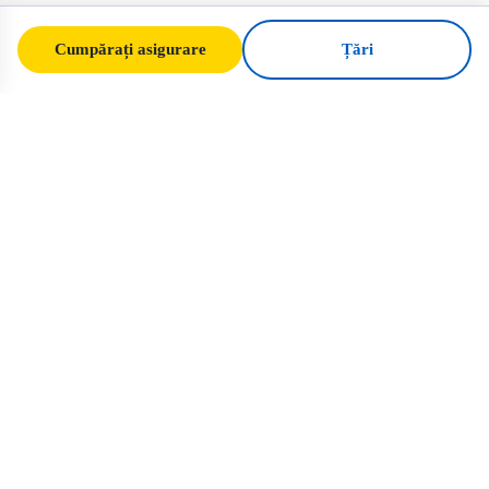
Cumpărați asigurare
Țări
SafeTrip
Ukraine
Ghidul dvs. de încredere pentru călătorii
sigure în Ucraina. Reguli de viză, asigurare
și sfaturi practice pentru fiecare
naționalitate.
Cumpărați asigurare pentru Ucraina →
LINKURI RAPIDE
Acasă
Țări
Articole de călătorie
Asigurare