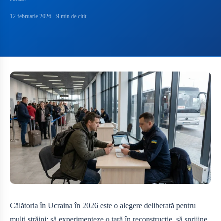
12 februarie 2026
· 9 min de citit
Călătoria în Ucraina în 2026 este o alegere deliberată pentru
mulți străini: să experimenteze o țară în reconstrucție, să sprijine