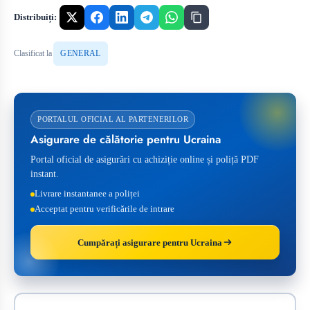
Distribuiți:
Clasificat la
GENERAL
PORTALUL OFICIAL AL PARTENERILOR
Asigurare de călătorie pentru Ucraina
Portal oficial de asigurări cu achiziție online și poliță PDF
instant.
Livrare instantanee a poliței
Acceptat pentru verificările de intrare
Cumpărați asigurare pentru Ucraina