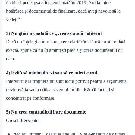
închis și pedeapsa a fost executată în 2019. Am la mine
hotărârea și documentul de finalizare, dacă aveți nevoie să le
vedeți.”
3) Nu ghici niciodată ce „vrea să audă” ofițerul
Dacă nu înțelegi o întrebare, cere clarificări. Dacă nu știi o dată
exactă, spune că nu îți amintești precis și oferă documentul cu
data.
4) Evită să minimalizezi sau să rejudeci cazul
Interviurile la frontieră nu sunt locul potrivit pentru a argumenta
nevinovăția sau a critica sistemul juridic. Rămâi factual și
concentrat pe conformare.
5) Nu crea contradicții între documente
Greșeli frecvente:
declari „turism”, dar ai la tine un CV și e-mailuri de căutare