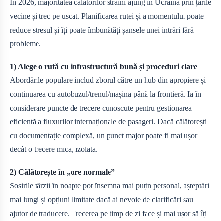
În 2026, majoritatea călătorilor străini ajung în Ucraina prin țările
vecine și trec pe uscat. Planificarea rutei și a momentului poate
reduce stresul și îți poate îmbunătăți șansele unei intrări fără
probleme.
1) Alege o rută cu infrastructură bună și proceduri clare
Abordările populare includ zborul către un hub din apropiere și
continuarea cu autobuzul/trenul/mașina până la frontieră. Ia în
considerare puncte de trecere cunoscute pentru gestionarea
eficientă a fluxurilor internaționale de pasageri. Dacă călătorești
cu documentație complexă, un punct major poate fi mai ușor
decât o trecere mică, izolată.
2) Călătorește în „ore normale”
Sosirile târzii în noapte pot însemna mai puțin personal, așteptări
mai lungi și opțiuni limitate dacă ai nevoie de clarificări sau
ajutor de traducere. Trecerea pe timp de zi face și mai ușor să îți