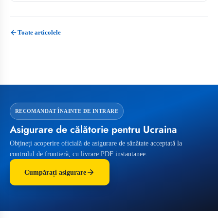
Toate articolele
RECOMANDAT ÎNAINTE DE INTRARE
Asigurare de călătorie pentru Ucraina
Obțineți acoperire oficială de asigurare de sănătate acceptată la
controlul de frontieră, cu livrare PDF instantanee.
Cumpărați asigurare