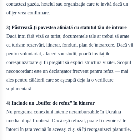
contactezi gazda, hotelul sau organizația care te invită dacă un
ofițer vrea confirmare.
3) Păstrează-ți povestea aliniată cu statutul tău de intrare
Dacă intri fără viză ca turist, documentele tale ar trebui să arate
ca turism: rezervări, itinerar, fonduri, plan de întoarcere. Dacă vii
pentru voluntariat, afaceri sau studii, poartă invitațiile
corespunzătoare și fii pregătit să explici structura vizitei. Scopul
neconcordant este un declanșator frecvent pentru refuz — mai
ales pentru călătorii care se așteaptă deja la o verificare
suplimentară.
4) Include un „buffer de refuz” în itinerar
Nu programa conexiuni interne nerambursabile în Ucraina
imediat după frontieră. Dacă ești refuzat, poate fi nevoie să te
întorci în țara vecină în aceeași zi și să îți reorganizezi planurile.