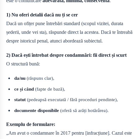
este o comunicare
adevărată, minimă, consecventă
.
1) Nu oferi detalii dacă nu ți se cer
Dacă un ofițer pune întrebări standard (scopul vizitei, durata
șederii, unde vei sta), răspunde direct la acestea. Dacă te întreabă
despre istoricul penal, atunci abordează subiectul.
2) Dacă ești întrebat despre condamnări: fii direct și scurt
O structură bună:
da/nu
(răspuns clar),
ce și când
(fapte de bază),
statut
(pedeapsă executată / fără proceduri pendinte),
documente disponibile
(oferă să arăți hotărârea).
Exemplu de formulare:
„Am avut o condamnare în 2017 pentru [infracțiune]. Cazul este