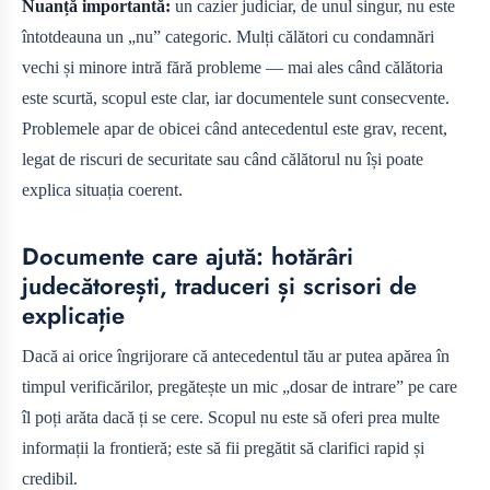
Nuanță importantă:
un cazier judiciar, de unul singur, nu este
întotdeauna un „nu” categoric. Mulți călători cu condamnări
vechi și minore intră fără probleme — mai ales când călătoria
este scurtă, scopul este clar, iar documentele sunt consecvente.
Problemele apar de obicei când antecedentul este grav, recent,
legat de riscuri de securitate sau când călătorul nu își poate
explica situația coerent.
Documente care ajută: hotărâri
judecătorești, traduceri și scrisori de
explicație
Dacă ai orice îngrijorare că antecedentul tău ar putea apărea în
timpul verificărilor, pregătește un mic „dosar de intrare” pe care
îl poți arăta dacă ți se cere. Scopul nu este să oferi prea multe
informații la frontieră; este să fii pregătit să clarifici rapid și
credibil.