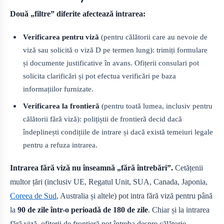
Două „filtre” diferite afectează intrarea:
Verificarea pentru viză
(pentru călătorii care au nevoie de
viză sau solicită o viză D pe termen lung): trimiți formulare
și documente justificative în avans. Ofițerii consulari pot
solicita clarificări și pot efectua verificări pe baza
informațiilor furnizate.
Verificarea la frontieră
(pentru toată lumea, inclusiv pentru
călătorii fără viză): polițiștii de frontieră decid dacă
îndeplinești condițiile de intrare și dacă există temeiuri legale
pentru a refuza intrarea.
Intrarea fără viză nu înseamnă „fără întrebări”.
Cetățenii
multor țări (inclusiv UE, Regatul Unit, SUA, Canada, Japonia,
Coreea de Sud
, Australia și altele) pot intra fără viză pentru până
la
90 de zile într-o perioadă de 180 de zile
. Chiar și la intrarea
fără viză, ofițerii de frontieră pot întreba despre călătorie,