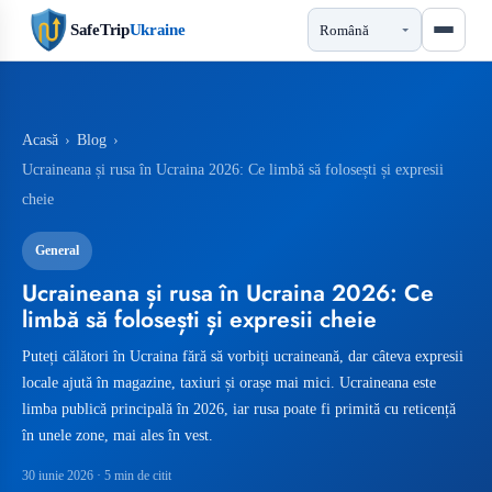
SafeTrip
Ukraine
Acasă
›
Blog
›
Ucraineana și rusa în Ucraina 2026: Ce limbă să folosești și expresii
cheie
General
Ucraineana și rusa în Ucraina 2026: Ce
limbă să folosești și expresii cheie
Puteți călători în Ucraina fără să vorbiți ucraineană, dar câteva expresii
locale ajută în magazine, taxiuri și orașe mai mici. Ucraineana este
limba publică principală în 2026, iar rusa poate fi primită cu reticență
în unele zone, mai ales în vest.
30 iunie 2026
· 5 min de citit