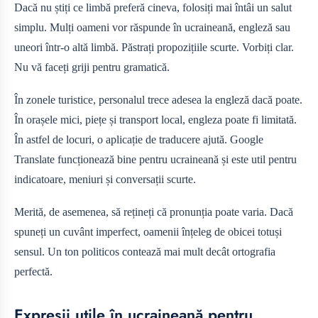
Dacă nu știți ce limbă preferă cineva, folosiți mai întâi un salut
simplu. Mulți oameni vor răspunde în ucraineană, engleză sau
uneori într-o altă limbă. Păstrați propozițiile scurte. Vorbiți clar.
Nu vă faceți griji pentru gramatică.
În zonele turistice, personalul trece adesea la engleză dacă poate.
În orașele mici, piețe și transport local, engleza poate fi limitată.
În astfel de locuri, o aplicație de traducere ajută. Google
Translate funcționează bine pentru ucraineană și este util pentru
indicatoare, meniuri și conversații scurte.
Merită, de asemenea, să rețineți că pronunția poate varia. Dacă
spuneți un cuvânt imperfect, oamenii înțeleg de obicei totuși
sensul. Un ton politicos contează mai mult decât ortografia
perfectă.
Expresii utile în ucraineană pentru