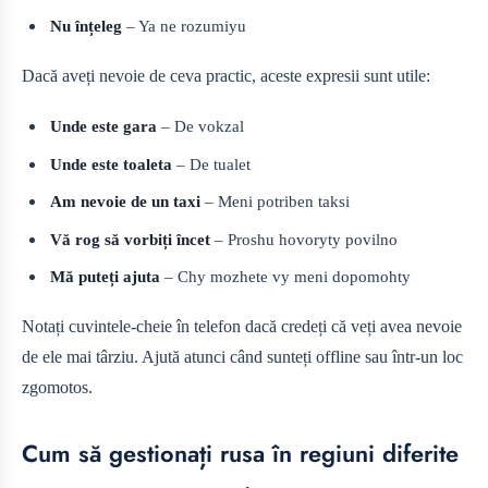
Nu înțeleg
– Ya ne rozumiyu
Dacă aveți nevoie de ceva practic, aceste expresii sunt utile:
Unde este gara
– De vokzal
Unde este toaleta
– De tualet
Am nevoie de un taxi
– Meni potriben taksi
Vă rog să vorbiți încet
– Proshu hovoryty povilno
Mă puteți ajuta
– Chy mozhete vy meni dopomohty
Notați cuvintele-cheie în telefon dacă credeți că veți avea nevoie
de ele mai târziu. Ajută atunci când sunteți offline sau într-un loc
zgomotos.
Cum să gestionați rusa în regiuni diferite