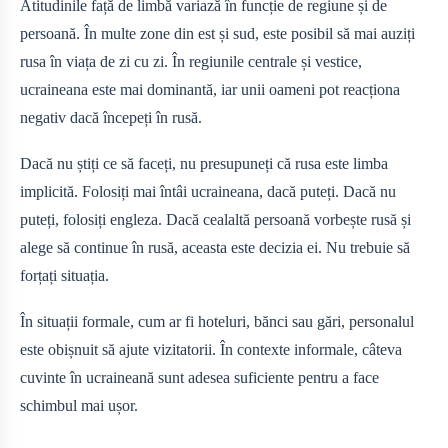
Atitudinile față de limbă variază în funcție de regiune și de
persoană. În multe zone din est și sud, este posibil să mai auziți
rusa în viața de zi cu zi. În regiunile centrale și vestice,
ucraineana este mai dominantă, iar unii oameni pot reacționa
negativ dacă începeți în rusă.
Dacă nu știți ce să faceți, nu presupuneți că rusa este limba
implicită. Folosiți mai întâi ucraineana, dacă puteți. Dacă nu
puteți, folosiți engleza. Dacă cealaltă persoană vorbește rusă și
alege să continue în rusă, aceasta este decizia ei. Nu trebuie să
forțați situația.
În situații formale, cum ar fi hoteluri, bănci sau gări, personalul
este obișnuit să ajute vizitatorii. În contexte informale, câteva
cuvinte în ucraineană sunt adesea suficiente pentru a face
schimbul mai ușor.