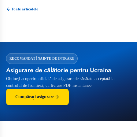
Toate articolele
RECOMANDAT ÎNAINTE DE INTRARE
Asigurare de călătorie pentru Ucraina
Obțineți acoperire oficială de asigurare de sănătate acceptată la
controlul de frontieră, cu livrare PDF instantanee.
Cumpărați asigurare