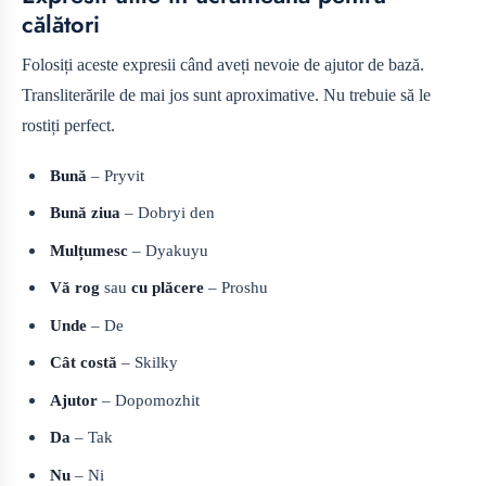
călători
Folosiți aceste expresii când aveți nevoie de ajutor de bază.
Transliterările de mai jos sunt aproximative. Nu trebuie să le
rostiți perfect.
Bună
– Pryvit
Bună ziua
– Dobryi den
Mulțumesc
– Dyakuyu
Vă rog
sau
cu plăcere
– Proshu
Unde
– De
Cât costă
– Skilky
Ajutor
– Dopomozhit
Da
– Tak
Nu
– Ni