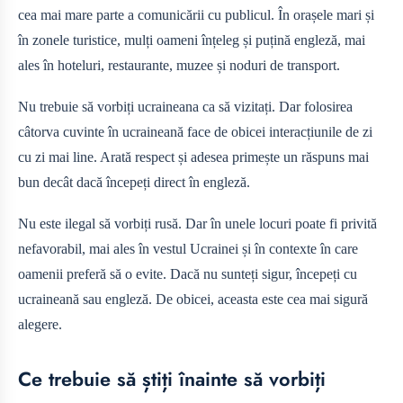
cea mai mare parte a comunicării cu publicul. În orașele mari și
în zonele turistice, mulți oameni înțeleg și puțină engleză, mai
ales în hoteluri, restaurante, muzee și noduri de transport.
Nu trebuie să vorbiți ucraineana ca să vizitați. Dar folosirea
câtorva cuvinte în ucraineană face de obicei interacțiunile de zi
cu zi mai line. Arată respect și adesea primește un răspuns mai
bun decât dacă începeți direct în engleză.
Nu este ilegal să vorbiți rusă. Dar în unele locuri poate fi privită
nefavorabil, mai ales în vestul Ucrainei și în contexte în care
oamenii preferă să o evite. Dacă nu sunteți sigur, începeți cu
ucraineană sau engleză. De obicei, aceasta este cea mai sigură
alegere.
Ce trebuie să știți înainte să vorbiți