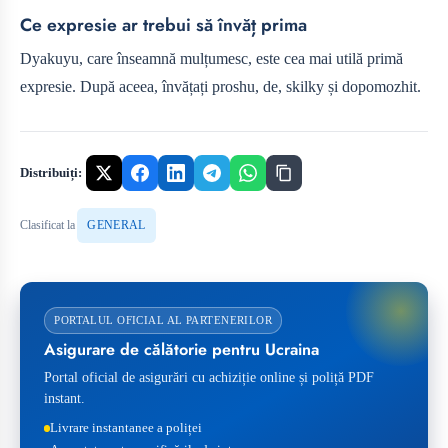
Ce expresie ar trebui să învăț prima
Dyakuyu, care înseamnă mulțumesc, este cea mai utilă primă
expresie. După aceea, învățați proshu, de, skilky și dopomozhit.
Distribuiți:
Clasificat la
GENERAL
PORTALUL OFICIAL AL PARTENERILOR
Asigurare de călătorie pentru Ucraina
Portal oficial de asigurări cu achiziție online și poliță PDF
instant.
Livrare instantanee a poliței