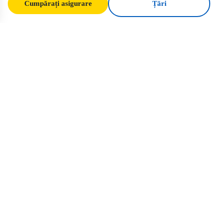
Cumpărați asigurare
Țări
SafeTrip
Ukraine
Ghidul dvs. de încredere pentru călătorii
sigure în Ucraina. Reguli de viză, asigurare
și sfaturi practice pentru fiecare
naționalitate.
Cumpărați asigurare pentru Ucraina →
LINKURI RAPIDE
Acasă
Țări
Articole de călătorie
Asigurare
Despre noi