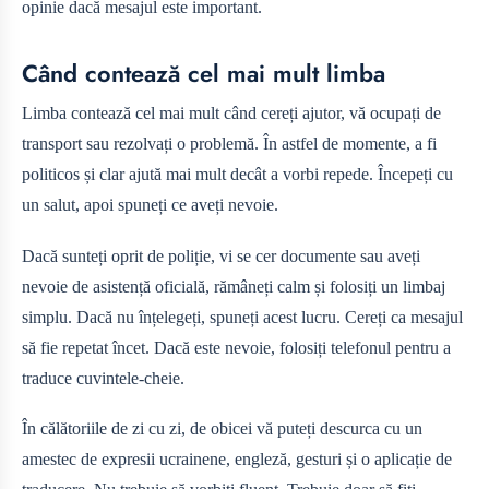
opinie dacă mesajul este important.
Când contează cel mai mult limba
Limba contează cel mai mult când cereți ajutor, vă ocupați de
transport sau rezolvați o problemă. În astfel de momente, a fi
politicos și clar ajută mai mult decât a vorbi repede. Începeți cu
un salut, apoi spuneți ce aveți nevoie.
Dacă sunteți oprit de poliție, vi se cer documente sau aveți
nevoie de asistență oficială, rămâneți calm și folosiți un limbaj
simplu. Dacă nu înțelegeți, spuneți acest lucru. Cereți ca mesajul
să fie repetat încet. Dacă este nevoie, folosiți telefonul pentru a
traduce cuvintele-cheie.
În călătoriile de zi cu zi, de obicei vă puteți descurca cu un
amestec de expresii ucrainene, engleză, gesturi și o aplicație de