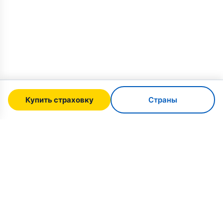
Купить страховку
Страны
SafeTrip
Ukraine
Ваш надёжный путеводитель по безопасному
путешествию в Украину. Визовые правила,
страхование и практические советы для
каждой национальности.
Купить страховку в Украину →